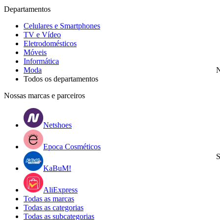
Departamentos
Celulares e Smartphones
TV e Vídeo
Eletrodomésticos
Móveis
Informática
Moda
N
Todos os departamentos
Nossas marcas e parceiros
Netshoes
Epoca Cosméticos
S
KaBuM!
AliExpress
Todas as marcas
Todas as categorias
Todas as subcategorias