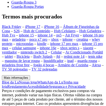
Guarda-Roupa 3
Guarda-Roupa Portas
Termos mais procurados
Black Friday
–
iPhone 17
–
iPhone 16
–
Álbum de Figurinhas da
Copa
–
S26
–
Hub de Conteúdo
–
Hub Celulares
–
Hub Geladeira
–
Hub Tvs
–
iphone 15
–
iphone 14
–
ps5
–
Air Fryer
–
iphone 16 pro
max
–
geladeira
–
poco x7 pro
–
xbox
–
iphone
–
creatina
–
whey
protein
–
microondas
–
kindle
–
iphone 17 pro max
–
iphone 15 pro
max
–
celular samsung
–
iphone 16e
–
xbox series s
–
xiaomi
–
ventilador
–
nintendo switch 2
–
Celular
–
Ar Condicionado Portátil
–
tablet
–
Bicicleta
–
Body Splash
–
jbl
–
redmi note 14
–
tenis nike
–
maquina de lavar roupa
–
liquidificador
–
ipad
–
guarda roupa
–
geladeira frost free
–
fogão 4 bocas
–
Armário de Cozinha
–
Alexa
–
TV 50 polegadas
–
TV 32 polegadas
Mais informações
Blog da Lu
Nossas lojas
WhatsApp da Lu
Tenha sua
loja
Regulamento
Acessibilidade
Segurança e Privacidade
Preços e condições de pagamento exclusivos para compras via
internet, podendo variar nas lojas físicas. Ofertas válidas na compra
de até 5 peças de cada produto por cliente, até o término dos nossos
estoques para internet. Caso os produtos apresentem divergências de