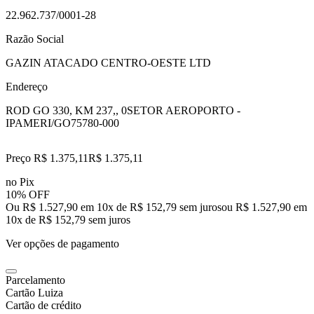
22.962.737/0001-28
Razão Social
GAZIN ATACADO CENTRO-OESTE LTD
Endereço
ROD GO 330, KM 237,, 0
SETOR AEROPORTO -
IPAMERI/GO
75780-000
Preço R$ 1.375,11
R$
1.375
,
11
no Pix
10% OFF
Ou R$ 1.527,90 em 10x de R$ 152,79 sem juros
ou
R$ 1.527,90
em
10
x de
R$ 152,79
sem juros
Ver opções de pagamento
Parcelamento
Cartão Luiza
Cartão de crédito