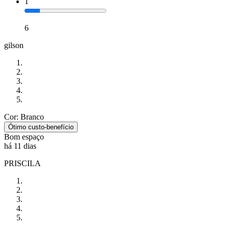
1
6
gilson
Cor: Branco
Ótimo custo-benefício
Bom espaço
há 11 dias
PRISCILA