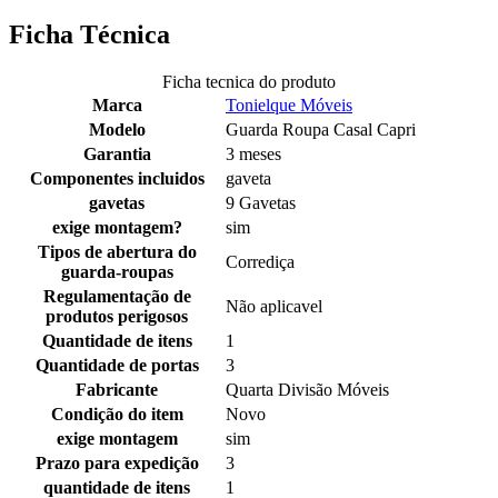
Ficha Técnica
Ficha tecnica do produto
Marca
Tonielque Móveis
Modelo
Guarda Roupa Casal Capri
Garantia
3 meses
Componentes incluidos
gaveta
gavetas
9 Gavetas
exige montagem?
sim
Tipos de abertura do
Corrediça
guarda-roupas
Regulamentação de
Não aplicavel
produtos perigosos
Quantidade de itens
1
Quantidade de portas
3
Fabricante
Quarta Divisão Móveis
Condição do item
Novo
exige montagem
sim
Prazo para expedição
3
quantidade de itens
1