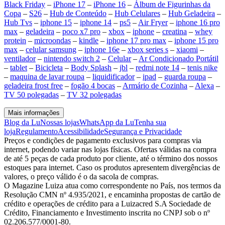
Black Friday
–
iPhone 17
–
iPhone 16
–
Álbum de Figurinhas da
Copa
–
S26
–
Hub de Conteúdo
–
Hub Celulares
–
Hub Geladeira
–
Hub Tvs
–
iphone 15
–
iphone 14
–
ps5
–
Air Fryer
–
iphone 16 pro
max
–
geladeira
–
poco x7 pro
–
xbox
–
iphone
–
creatina
–
whey
protein
–
microondas
–
kindle
–
iphone 17 pro max
–
iphone 15 pro
max
–
celular samsung
–
iphone 16e
–
xbox series s
–
xiaomi
–
ventilador
–
nintendo switch 2
–
Celular
–
Ar Condicionado Portátil
–
tablet
–
Bicicleta
–
Body Splash
–
jbl
–
redmi note 14
–
tenis nike
–
maquina de lavar roupa
–
liquidificador
–
ipad
–
guarda roupa
–
geladeira frost free
–
fogão 4 bocas
–
Armário de Cozinha
–
Alexa
–
TV 50 polegadas
–
TV 32 polegadas
Mais informações
Blog da Lu
Nossas lojas
WhatsApp da Lu
Tenha sua
loja
Regulamento
Acessibilidade
Segurança e Privacidade
Preços e condições de pagamento exclusivos para compras via
internet, podendo variar nas lojas físicas. Ofertas válidas na compra
de até 5 peças de cada produto por cliente, até o término dos nossos
estoques para internet. Caso os produtos apresentem divergências de
valores, o preço válido é o da sacola de compras.
O Magazine Luiza atua como correspondente no País, nos termos da
Resolução CMN nº 4.935/2021, e encaminha propostas de cartão de
crédito e operações de crédito para a Luizacred S.A Sociedade de
Crédito, Financiamento e Investimento inscrita no CNPJ sob o nº
02.206.577/0001-80.