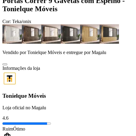
Portas Correr 9 Gavetas com Espelho -
Tonielque Móveis
Cor:
Teka/onix
Vendido por
Tonielque Móveis
e entregue por
Magalu
Informações da loja
Tonielque Móveis
Loja oficial no Magalu
4.6
Ruim
Ótimo