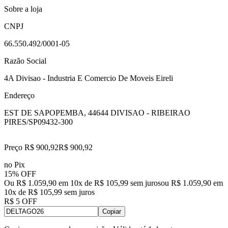
Sobre a loja
CNPJ
66.550.492/0001-05
Razão Social
4A Divisao - Industria E Comercio De Moveis Eireli
Endereço
EST DE SAPOPEMBA, 4464
4 DIVISAO - RIBEIRAO
PIRES/SP
09432-300
Preço R$ 900,92
R$
900
,
92
no Pix
15% OFF
Ou R$ 1.059,90 em 10x de R$ 105,99 sem juros
ou
R$ 1.059,90
em
10
x de
R$ 105,99
sem juros
R$ 5 OFF
Copiar