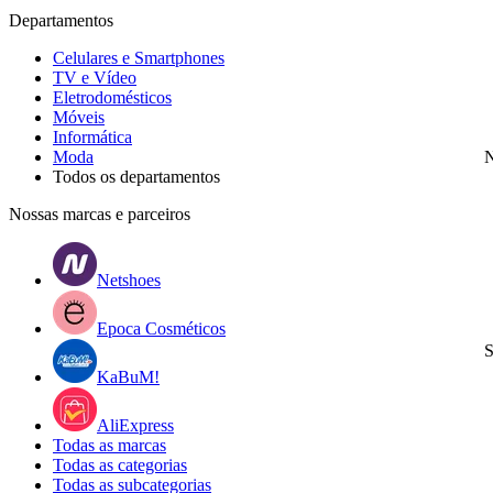
Departamentos
Celulares e Smartphones
TV e Vídeo
Eletrodomésticos
Móveis
Informática
Moda
N
Todos os departamentos
Nossas marcas e parceiros
Netshoes
Epoca Cosméticos
S
KaBuM!
AliExpress
Todas as marcas
Todas as categorias
Todas as subcategorias