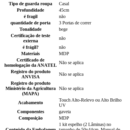
Tipo de guarda roupa
Casal
Profundidade
45cm
é fragil
não
quantidade de porta
3 Portas de correr
Tonalidade
bege
Certificação de teste
não
externa
é frágil?
não
Materiais
MDP
Certificado de
Não se aplica
homologação da ANATEL
Registro do produto
Não se aplica
ANVISA
Registro do produto
Ministério da Agricultura
Não se aplica
(MAPA)
Touch Alto-Relevo ou Alto Brilho
Acabamento
UV
Componentes
gaveta
Composição
MDP
1 kit espelho (2 Lâminas) no
Conteúdo da Embalagem
tamanho de 50x44cm, Manual de