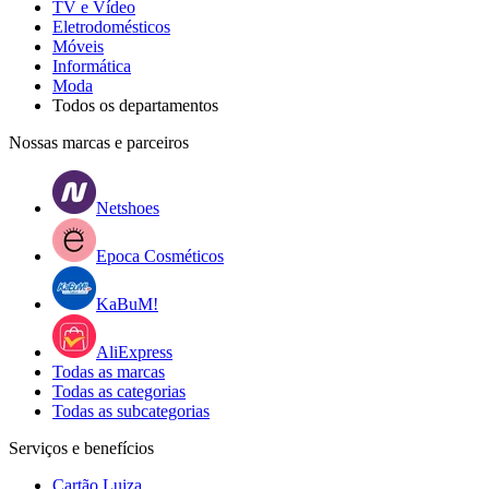
TV e Vídeo
Eletrodomésticos
Móveis
Informática
Moda
Todos os departamentos
Nossas marcas e parceiros
Netshoes
Epoca Cosméticos
KaBuM!
AliExpress
Todas as marcas
Todas as categorias
Todas as subcategorias
Serviços e benefícios
Cartão Luiza