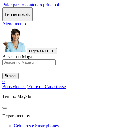
Pular para o conteudo principal
Tem no magalu
Atendimento
Digite seu CEP
Buscar no Magalu
Buscar
0
Boas vindas :)
Entre ou Cadastre-se
Tem no Magalu
Departamentos
Celulares e Smartphones