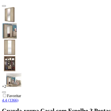
+
2
Favoritar
4.4 (3366)
Guarda-roupa Casal com Espelho 3 Portas 