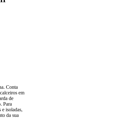
na. Conta
 calceiros em
arda de
. Para
 e isoladas,
nto da sua