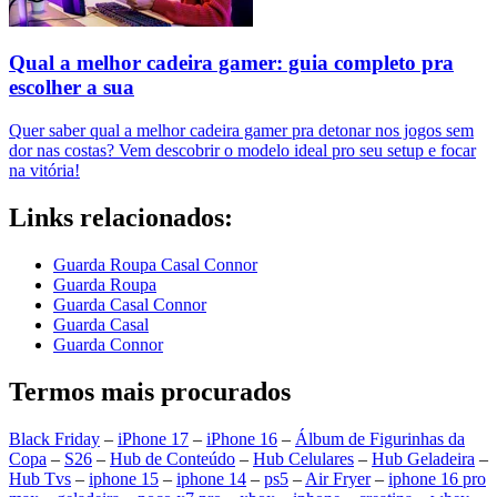
Qual a melhor cadeira gamer: guia completo pra
escolher a sua
Quer saber qual a melhor cadeira gamer pra detonar nos jogos sem
dor nas costas? Vem descobrir o modelo ideal pro seu setup e focar
na vitória!
Links relacionados:
Guarda Roupa Casal Connor
Guarda Roupa
Guarda Casal Connor
Guarda Casal
Guarda Connor
Termos mais procurados
Black Friday
–
iPhone 17
–
iPhone 16
–
Álbum de Figurinhas da
Copa
–
S26
–
Hub de Conteúdo
–
Hub Celulares
–
Hub Geladeira
–
Hub Tvs
–
iphone 15
–
iphone 14
–
ps5
–
Air Fryer
–
iphone 16 pro