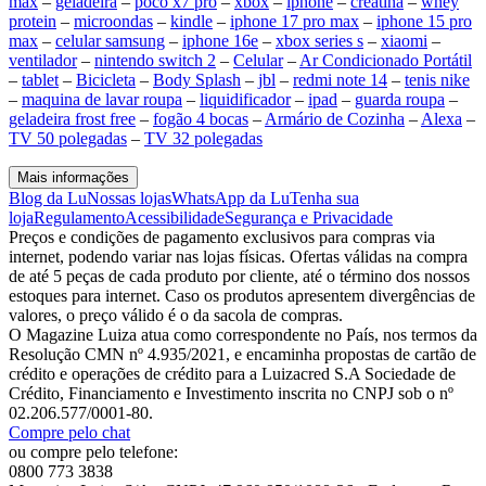
max
–
geladeira
–
poco x7 pro
–
xbox
–
iphone
–
creatina
–
whey
protein
–
microondas
–
kindle
–
iphone 17 pro max
–
iphone 15 pro
max
–
celular samsung
–
iphone 16e
–
xbox series s
–
xiaomi
–
ventilador
–
nintendo switch 2
–
Celular
–
Ar Condicionado Portátil
–
tablet
–
Bicicleta
–
Body Splash
–
jbl
–
redmi note 14
–
tenis nike
–
maquina de lavar roupa
–
liquidificador
–
ipad
–
guarda roupa
–
geladeira frost free
–
fogão 4 bocas
–
Armário de Cozinha
–
Alexa
–
TV 50 polegadas
–
TV 32 polegadas
Mais informações
Blog da Lu
Nossas lojas
WhatsApp da Lu
Tenha sua
loja
Regulamento
Acessibilidade
Segurança e Privacidade
Preços e condições de pagamento exclusivos para compras via
internet, podendo variar nas lojas físicas. Ofertas válidas na compra
de até 5 peças de cada produto por cliente, até o término dos nossos
estoques para internet. Caso os produtos apresentem divergências de
valores, o preço válido é o da sacola de compras.
O Magazine Luiza atua como correspondente no País, nos termos da
Resolução CMN nº 4.935/2021, e encaminha propostas de cartão de
crédito e operações de crédito para a Luizacred S.A Sociedade de
Crédito, Financiamento e Investimento inscrita no CNPJ sob o nº
02.206.577/0001-80.
Compre pelo chat
ou compre pelo telefone:
0800 773 3838