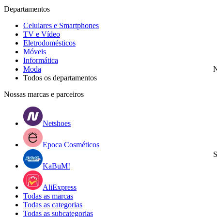
Departamentos
Celulares e Smartphones
TV e Vídeo
Eletrodomésticos
Móveis
Informática
Moda
N
Todos os departamentos
Nossas marcas e parceiros
Netshoes
Epoca Cosméticos
S
KaBuM!
AliExpress
Todas as marcas
Todas as categorias
Todas as subcategorias