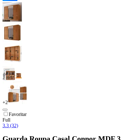
+
2
Favoritar
Full
3.3 (32)
Guarda Roupa Casal Connor MDF 3