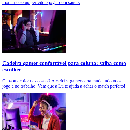
montar o setup perfeito e jogar com saúde.
Cadeira gamer confortável para coluna: saiba como
escolher
Cansou de dor nas costas? A cadeira gamer certa muda tudo no seu
jogo e no trabalho. Vem que a Lu te ajuda a achar o match perfeito!