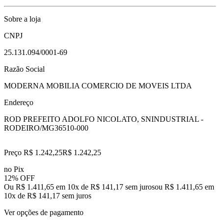
Sobre a loja
CNPJ
25.131.094/0001-69
Razão Social
MODERNA MOBILIA COMERCIO DE MOVEIS LTDA
Endereço
ROD PREFEITO ADOLFO NICOLATO, SN
INDUSTRIAL -
RODEIRO/MG
36510-000
Preço R$ 1.242,25
R$
1.242
,
25
no Pix
12% OFF
Ou R$ 1.411,65 em 10x de R$ 141,17 sem juros
ou
R$ 1.411,65
em
10
x de
R$ 141,17
sem juros
Ver opções de pagamento