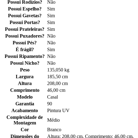
Possui Rodízios?
Não
Possui Espelho?
Sim
Possui Gavetas?
Sim
Possui Portas?
Sim
Possui Prateleiras?
Sim
Possui Puxadores?
Não
Possui Pés?
Não
É frágil?
Sim
Possui Ripamento?
Não
Possui Nicho?
Não
Peso
135,050 kg
Largura
185,50 cm
Altura
208,00 cm
Comprimento
46,00 cm
Modelo
Casal
Garantia
90
Acabamento
Pintura UV
Complexidade de
Médio
Montagem
Cor
Branco
Dimensões do
Altura: 208,00 cm, Comprimento: 46,00 cm,