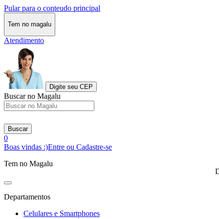
Pular para o conteudo principal
Tem no magalu
Atendimento
Digite seu CEP
Buscar no Magalu
Buscar
0
Boas vindas :)
Entre ou Cadastre-se
Tem no Magalu
D
Departamentos
Celulares e Smartphones