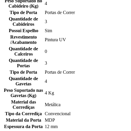
Peso Suportado no
4
Cabideiro (Kg)
Tipo de Porta
Portas de Correr
Quantidade de
3
Cabideiros
Possui Espelho
Sim
Revestimento
Pintura UV
/Acabamento
Quantidade de
0
Calceiros
Quantidade de
3
Portas
Tipo de Porta
Portas de Correr
Quantidade de
4
Gavetas
Peso Suportado nas
4 Kg
Gavetas (Kg)
Material das
Metálica
Corrediças
Tipo da Corrediça
Convencional
Material da Porta
MDP
Espessura da Porta
12 mm