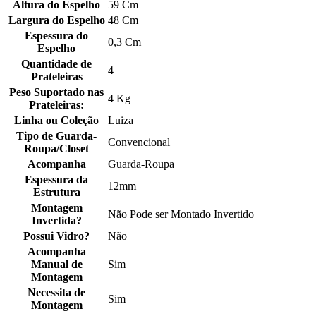
Altura do Espelho
59 Cm
Largura do Espelho
48 Cm
Espessura do
0,3 Cm
Espelho
Quantidade de
4
Prateleiras
Peso Suportado nas
4 Kg
Prateleiras:
Linha ou Coleção
Luiza
Tipo de Guarda-
Convencional
Roupa/Closet
Acompanha
Guarda-Roupa
Espessura da
12mm
Estrutura
Montagem
Não Pode ser Montado Invertido
Invertida?
Possui Vidro?
Não
Acompanha
Manual de
Sim
Montagem
Necessita de
Sim
Montagem