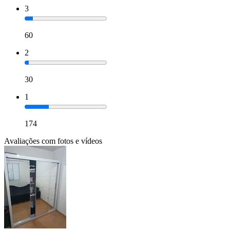
3
60
2
30
1
174
Avaliações com fotos e vídeos