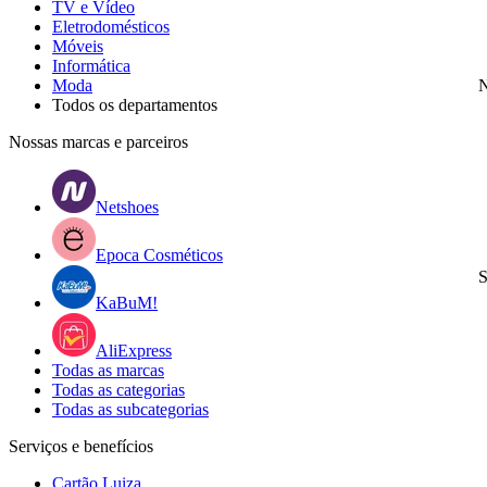
TV e Vídeo
Eletrodomésticos
Móveis
Informática
Moda
N
Todos os departamentos
Nossas marcas e parceiros
Netshoes
Epoca Cosméticos
S
KaBuM!
AliExpress
Todas as marcas
Todas as categorias
Todas as subcategorias
Serviços e benefícios
Cartão Luiza