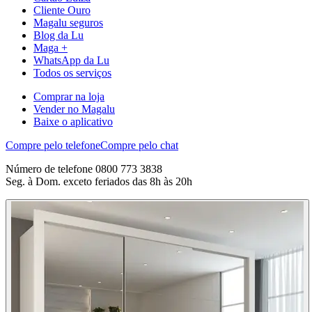
Cliente Ouro
Magalu seguros
Blog da Lu
Maga +
WhatsApp da Lu
Todos os serviços
Comprar na loja
Vender no Magalu
Baixe o aplicativo
Compre pelo telefone
Compre pelo chat
Número de telefone 0800 773 3838
Seg. à Dom. exceto feriados das 8h às 20h