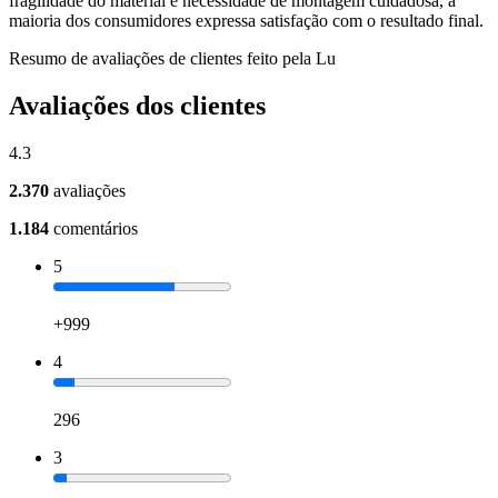
fragilidade do material e necessidade de montagem cuidadosa, a
maioria dos consumidores expressa satisfação com o resultado final.
Resumo de avaliações de clientes feito pela Lu
Avaliações dos clientes
4.3
2.370
avaliações
1.184
comentários
5
+999
4
296
3