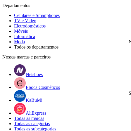
Departamentos
Celulares e Smartphones
TV e Vídeo
Eletrodomésticos
Móveis
Informática
Moda
N
Todos os departamentos
Nossas marcas e parceiros
Netshoes
Epoca Cosméticos
S
KaBuM!
AliExpress
Todas as marcas
Todas as categorias
Todas as subcategorias