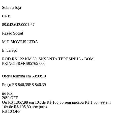
Sobre a loja
CNPJ
89.042.642/0001-67
Razão Social
M D MOVEIS LTDA
Endereço
ROD RS 122 KM 30, SN
SANTA TERESINHA - BOM
PRINCIPIO/RS
95765-000
Oferta termina em
59:00:18
Preço R$ 846,39
R$
846
,
39
no Pix
20% OFF
Ou R$ 1.057,99 em 10x de R$ 105,80 sem juros
ou
R$ 1.057,99
em
10
x de
R$ 105,80
sem juros
R$ 10 OFF