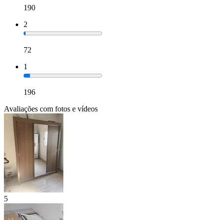
190
2
72
1
196
Avaliações com fotos e vídeos
5