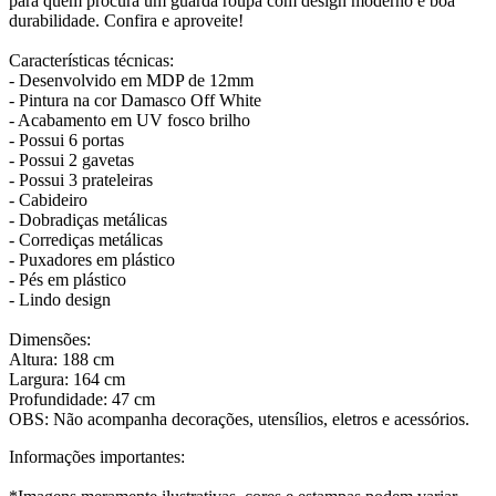
para quem procura um guarda roupa com design moderno e boa
durabilidade. Confira e aproveite!
Características técnicas:
- Desenvolvido em MDP de 12mm
- Pintura na cor Damasco Off White
- Acabamento em UV fosco brilho
- Possui 6 portas
- Possui 2 gavetas
- Possui 3 prateleiras
- Cabideiro
- Dobradiças metálicas
- Corrediças metálicas
- Puxadores em plástico
- Pés em plástico
- Lindo design
Dimensões:
Altura: 188 cm
Largura: 164 cm
Profundidade: 47 cm
OBS: Não acompanha decorações, utensílios, eletros e acessórios.
Informações importantes: