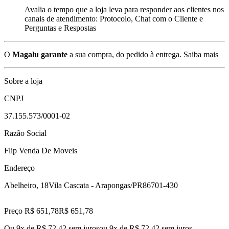
Avalia o tempo que a loja leva para responder aos clientes nos
canais de atendimento: Protocolo, Chat com o Cliente e
Perguntas e Respostas
O
Magalu garante
a sua compra, do pedido à entrega.
Saiba mais
Sobre a loja
CNPJ
37.155.573/0001-02
Razão Social
Flip Venda De Moveis
Endereço
Abelheiro, 18
Vila Cascata - Arapongas/PR
86701-430
Preço R$ 651,78
R$
651
,
78
Ou 9x de R$ 72,42 sem juros
ou
9
x de
R$ 72,42
sem juros