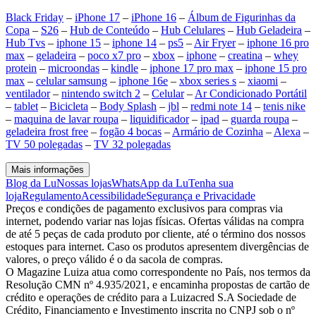
Black Friday
–
iPhone 17
–
iPhone 16
–
Álbum de Figurinhas da
Copa
–
S26
–
Hub de Conteúdo
–
Hub Celulares
–
Hub Geladeira
–
Hub Tvs
–
iphone 15
–
iphone 14
–
ps5
–
Air Fryer
–
iphone 16 pro
max
–
geladeira
–
poco x7 pro
–
xbox
–
iphone
–
creatina
–
whey
protein
–
microondas
–
kindle
–
iphone 17 pro max
–
iphone 15 pro
max
–
celular samsung
–
iphone 16e
–
xbox series s
–
xiaomi
–
ventilador
–
nintendo switch 2
–
Celular
–
Ar Condicionado Portátil
–
tablet
–
Bicicleta
–
Body Splash
–
jbl
–
redmi note 14
–
tenis nike
–
maquina de lavar roupa
–
liquidificador
–
ipad
–
guarda roupa
–
geladeira frost free
–
fogão 4 bocas
–
Armário de Cozinha
–
Alexa
–
TV 50 polegadas
–
TV 32 polegadas
Mais informações
Blog da Lu
Nossas lojas
WhatsApp da Lu
Tenha sua
loja
Regulamento
Acessibilidade
Segurança e Privacidade
Preços e condições de pagamento exclusivos para compras via
internet, podendo variar nas lojas físicas. Ofertas válidas na compra
de até 5 peças de cada produto por cliente, até o término dos nossos
estoques para internet. Caso os produtos apresentem divergências de
valores, o preço válido é o da sacola de compras.
O Magazine Luiza atua como correspondente no País, nos termos da
Resolução CMN nº 4.935/2021, e encaminha propostas de cartão de
crédito e operações de crédito para a Luizacred S.A Sociedade de
Crédito, Financiamento e Investimento inscrita no CNPJ sob o nº