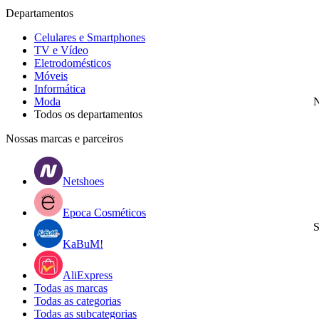
Departamentos
Celulares e Smartphones
TV e Vídeo
Eletrodomésticos
Móveis
Informática
Moda
N
Todos os departamentos
Nossas marcas e parceiros
Netshoes
Epoca Cosméticos
S
KaBuM!
AliExpress
Todas as marcas
Todas as categorias
Todas as subcategorias