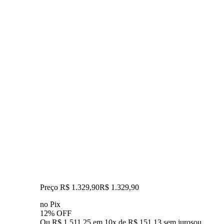
Preço R$ 1.329,90
R$
1.329
,
90
no Pix
12% OFF
Ou R$ 1.511,25 em 10x de R$ 151,13 sem juros
ou