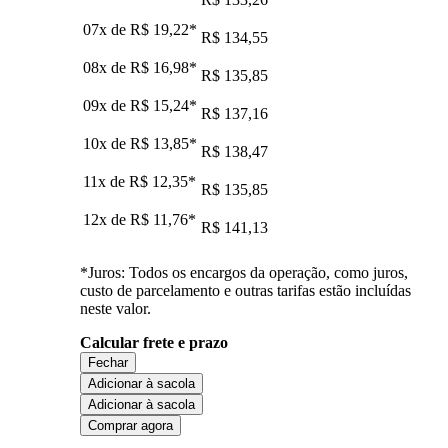
07x de
R$ 19,22
*
R$ 134,55
08x de
R$ 16,98
*
R$ 135,85
09x de
R$ 15,24
*
R$ 137,16
10x de
R$ 13,85
*
R$ 138,47
11x de
R$ 12,35
*
R$ 135,85
12x de
R$ 11,76
*
R$ 141,13
*Juros: Todos os encargos da operação, como juros,
custo de parcelamento e outras tarifas estão incluídas
neste valor.
Calcular frete e prazo
Fechar
Adicionar à sacola
Adicionar à sacola
Comprar agora