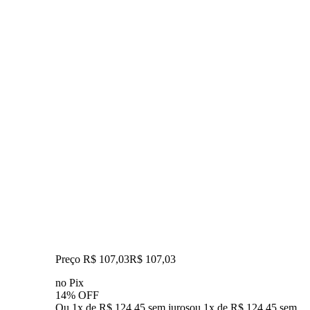
Preço R$ 107,03
R$
107
,
03
no Pix
14% OFF
Ou 1x de R$ 124,45 sem juros
ou
1
x de
R$ 124,45
sem