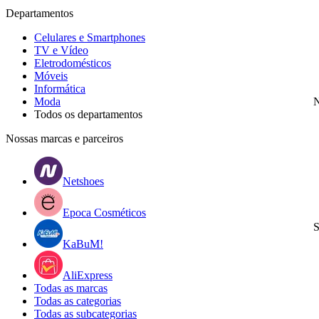
Departamentos
Celulares e Smartphones
TV e Vídeo
Eletrodomésticos
Móveis
Informática
Moda
N
Todos os departamentos
Nossas marcas e parceiros
Netshoes
Epoca Cosméticos
S
KaBuM!
AliExpress
Todas as marcas
Todas as categorias
Todas as subcategorias