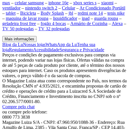
max
–
celular samsung
–
iphone 16e
–
xbox series s
–
xiaomi
–
ventilador
–
nintendo switch 2
–
Celular
–
Ar Condicionado Portátil
–
tablet
–
Bicicleta
–
Body Splash
–
jbl
–
redmi note 14
–
tenis nike
–
maquina de lavar roupa
–
liquidificador
–
ipad
–
guarda roupa
–
geladeira frost free
–
fogão 4 bocas
–
Armário de Cozinha
–
Alexa
–
TV 50 polegadas
–
TV 32 polegadas
Mais informações
Blog da Lu
Nossas lojas
WhatsApp da Lu
Tenha sua
loja
Regulamento
Acessibilidade
Segurança e Privacidade
Preços e condições de pagamento exclusivos para compras via
internet, podendo variar nas lojas físicas. Ofertas válidas na compra
de até 5 peças de cada produto por cliente, até o término dos nossos
estoques para internet. Caso os produtos apresentem divergências de
valores, o preço válido é o da sacola de compras.
O Magazine Luiza atua como correspondente no País, nos termos da
Resolução CMN nº 4.935/2021, e encaminha propostas de cartão de
crédito e operações de crédito para a Luizacred S.A Sociedade de
Crédito, Financiamento e Investimento inscrita no CNPJ sob o nº
02.206.577/0001-80.
Compre pelo chat
ou compre pelo telefone:
0800 773 3838
Magazine Luiza S/A - CNPJ: 47.960.950/1088-36 - Endereço: Rua
Arnulfo de Lima, 2385 - Vila Santa Cruz, Franca/SP - CEP 14.403-