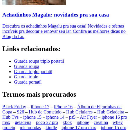
Achadinhos Magalu: novidades pra sua casa
Descubra os achadinhos Magalu pra sua casa! Novidades e ofertas
incríveis pra decorar e renovar seu lar. Confira as melhores dicas no
Blog da Lu.
Links relacionados:
Guarda roupa triplo portatil
Guarda roupa
Guarda triplo portatil
Guarda triplo
Guarda portatil
Termos mais procurados
Black Friday
–
iPhone 17
–
iPhone 16
–
Álbum de Figurinhas da
Copa
–
S26
–
Hub de Conteúdo
–
Hub Celulares
–
Hub Geladeira
–
Hub Tvs
–
iphone 15
–
iphone 14
–
ps5
–
Air Fryer
–
iphone 16 pro
max
–
geladeira
–
poco x7 pro
–
xbox
–
iphone
–
creatina
–
whey
protein
–
microondas
–
kindle
–
iphone 17 pro max
–
iphone 15 pro