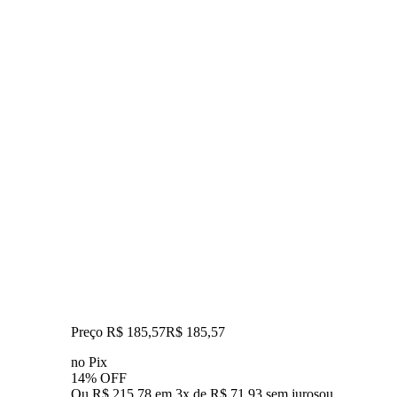
Preço R$ 185,57
R$
185
,
57
no Pix
14% OFF
Ou R$ 215,78 em 3x de R$ 71,93 sem juros
ou