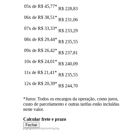
05x de
R$ 45,77
*
R$ 228,83
06x de
R$ 38,51
*
R$ 231,06
07x de
R$ 33,33
*
R$ 233,29
08x de
R$ 29,44
*
R$ 235,55
09x de
R$ 26,42
*
R$ 237,81
10x de
R$ 24,01
*
R$ 240,09
11x de
R$ 21,41
*
R$ 235,55
12x de
R$ 20,39
*
R$ 244,70
*Juros: Todos os encargos da operação, como juros,
custo de parcelamento e outras tarifas estão incluídas
neste valor.
Calcular frete e prazo
Fechar