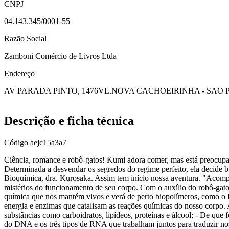
CNPJ
04.143.345/0001-55
Razão Social
Zamboni Comércio de Livros Ltda
Endereço
AV PARADA PINTO, 1476
VL.NOVA CACHOEIRINHA - SAO 
Descrição e ficha técnica
Código
aejc15a3a7
Ciência, romance e robô-gatos! Kumi adora comer, mas está preocupa
Determinada a desvendar os segredos do regime perfeito, ela decide b
Bioquímica, dra. Kurosaka. Assim tem início nossa aventura. "Aco
mistérios do funcionamento de seu corpo. Com o auxílio do robô-gato
química que nos mantém vivos e verá de perto biopolímeros, como o 
energia e enzimas que catalisam as reações químicas do nosso corpo. 
substâncias como carboidratos, lipídeos, proteínas e álcool; - De qu
do DNA e os três tipos de RNA que trabalham juntos para traduzir no