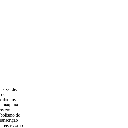
sua saúde.
 de
xplora os
el máquina
tos em
abolismo de
ranscrição
nzimas e como