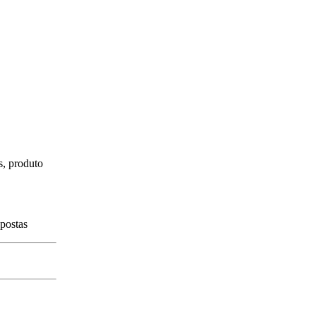
s, produto
spostas