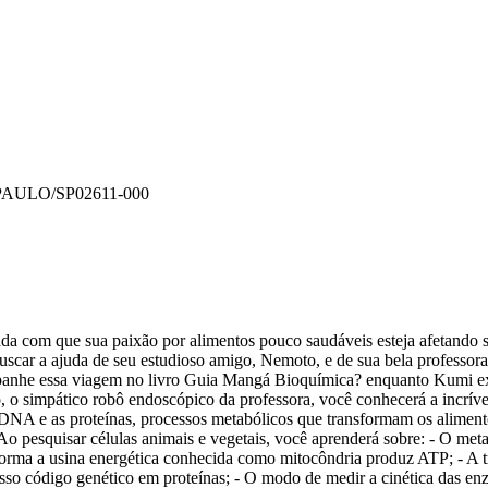
PAULO/SP
02611-000
da com que sua paixão por alimentos pouco saudáveis esteja afetando 
uscar a ajuda de seu estudioso amigo, Nemoto, e de sua bela professora
mpanhe essa viagem no livro Guia Mangá Bioquímica? enquanto Kumi e
, o simpático robô endoscópico da professora, você conhecerá a incrív
DNA e as proteínas, processos metabólicos que transformam os alimen
Ao pesquisar células animais e vegetais, você aprenderá sobre: - O met
e forma a usina energética conhecida como mitocôndria produz ATP; - A t
sso código genético em proteínas; - O modo de medir a cinética das e