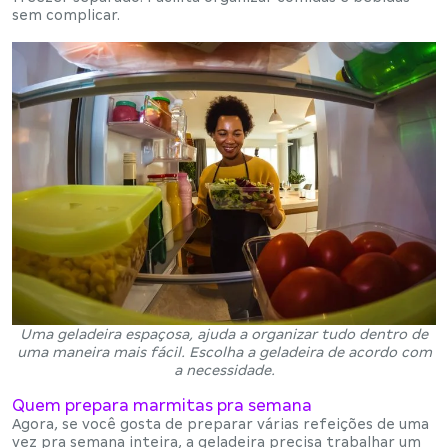
sem complicar.
Uma geladeira espaçosa, ajuda a organizar tudo dentro de
uma maneira mais fácil. Escolha a geladeira de acordo com
a necessidade.
Quem prepara marmitas pra semana
Agora, se você gosta de preparar várias refeições de uma
vez pra semana inteira, a geladeira precisa
trabalhar um