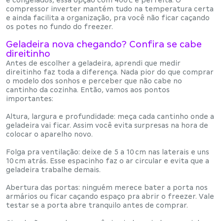
compressor inverter mantém tudo na temperatura certa
e ainda facilita a organização, pra você não ficar caçando
os potes no fundo do freezer.
Geladeira nova chegando? Confira se cabe
direitinho
Antes de escolher a geladeira, aprendi que medir
direitinho faz toda a diferença. Nada pior do que comprar
o modelo dos sonhos e perceber que
não cabe no
cantinho da cozinha
. Então, vamos aos pontos
importantes:
Altura, largura e profundidade
: meça cada cantinho onde a
geladeira vai ficar. Assim você evita surpresas na hora de
colocar o aparelho novo.
Folga pra ventilação
: deixe de
5 a 10 cm nas laterais
e uns
10 cm atrás
. Esse espacinho faz o ar circular e evita que a
geladeira trabalhe demais.
Abertura das portas
: ninguém merece bater a porta nos
armários ou ficar caçando espaço pra abrir o freezer. Vale
testar se a porta abre tranquilo antes de comprar.