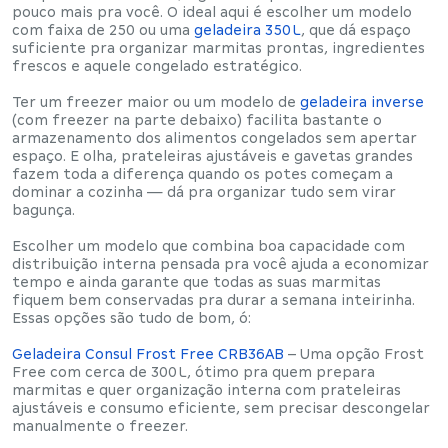
pouco mais
pra você. O ideal aqui é escolher um modelo
com faixa de
250 ou uma
geladeira 350 L
, que dá espaço
suficiente pra organizar marmitas prontas, ingredientes
frescos e aquele congelado estratégico.
Ter um
freezer maior ou um modelo de
geladeira inverse
(com freezer na parte debaixo) facilita bastante o
armazenamento dos alimentos congelados sem apertar
espaço. E olha,
prateleiras ajustáveis e gavetas grandes
fazem toda a diferença quando os potes começam a
dominar a cozinha — dá pra organizar tudo sem virar
bagunça.
Escolher um modelo que combina boa capacidade com
distribuição interna pensada pra você ajuda a economizar
tempo e ainda garante que todas as suas marmitas
fiquem bem conservadas pra durar a semana inteirinha.
Essas opções são tudo de bom, ó:
Geladeira Consul Frost Free CRB36AB
– Uma opção
Frost
Free com cerca de 300 L
, ótimo pra quem prepara
marmitas e quer
organização interna com prateleiras
ajustáveis
e
consumo eficiente
, sem precisar descongelar
manualmente o freezer.