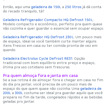
Então, aqui uma
geladeira de
150L
a
250 litros
já dá conta
do recado tranquilo, tá?
Geladeira Refrigerador Compacto HQ Defrost 150 L
:
Modelo compacto e econômico, perfeito pra quem quase
não cozinha e quer
guardar o essencial
sem ocupar espaço.
Geladeira Refrigerador HQ Defrost 230 L
:
Um pouco mais
de espaço, ideal se você também curte manter alguns
itens frescos em casa ou ter comida pronta de vez em
quando.
Geladeira Electrolux Cycle Defrost RE31
:
Opção
tradicional com bom equilíbrio entre preço e espaço,
ótima pra uso cotidiano sem frescuras.
Pra quem almoça fora e janta em casa
Se a sua rotina é de
almoçar fora e chegar em casa no fim
do dia pra jantar
, você precisa de um pouco mais de
espaço do que quem quase não cozinha. Uma
geladeira de
200L
a
300L
costuma ser ideal pra guardar aquilo que você
prepara no fim da tarde, congelados rápidos e as bebidas
geladas pro jantar.