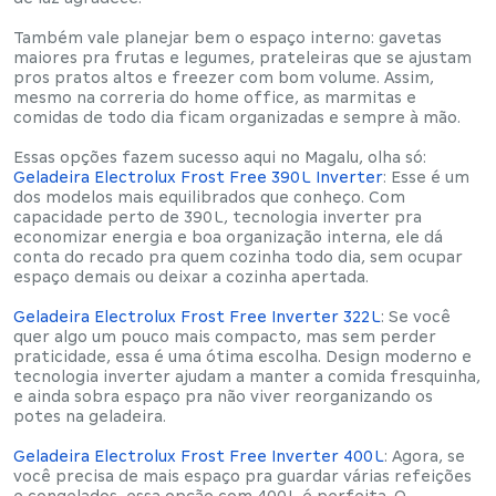
Também vale planejar bem o
espaço interno
: gavetas
maiores pra frutas e legumes, prateleiras que se ajustam
pros pratos altos e freezer com bom volume. Assim,
mesmo na correria do home office,
as marmitas e
comidas de todo dia ficam organizadas e sempre à mão
.
Essas opções fazem sucesso aqui no Magalu, olha só:
Geladeira Electrolux Frost Free 390 L Inverter
:
Esse é um
dos modelos mais equilibrados que conheço. Com
capacidade perto de 390 L
, tecnologia inverter pra
economizar energia e boa organização interna, ele dá
conta do recado pra quem cozinha todo dia, sem ocupar
espaço demais ou deixar a cozinha apertada.
Geladeira Electrolux Frost Free Inverter 322 L
:
Se você
quer algo um pouco mais compacto, mas sem perder
praticidade, essa é uma ótima escolha.
Design moderno e
tecnologia inverter
ajudam a manter a comida fresquinha,
e ainda sobra espaço pra não viver reorganizando os
potes na geladeira.
Geladeira Electrolux Frost Free Inverter 400 L
:
Agora, se
você precisa de mais espaço pra guardar várias refeições
e congelados, essa opção com
400 L
é perfeita. O