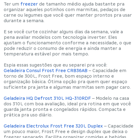
Ter um
freezer
de tamanho médio
ajuda bastante pra
organizar aqueles potinhos com marmitas, pedaços de
carne ou legumes que você quer manter prontos pra usar
durante a semana.
E se você curte cozinhar alguns dias da semana, vale a
pena
avaliar modelos com tecnologia inverter
. Eles
ajustam o funcionamento conforme a necessidade, o que
pode
reduzir o consumo de energia
e ainda manter a
temperatura estável por mais tempo.
Espia essas sugestões que eu separei pra você:
Geladeira Consul Frost Free CRB36AB
– Capacidade em
torno de
300 L
, Frost Free, bom espaço interno e
organização básica. Ótima opção pra quem quer
espaço
suficiente pra janta e algumas marmitas
sem pagar caro.
Geladeira HQ Defrost 310 L HQ‑310RDF
– Modelo na casa
dos
310 L
com boa avaliação, ideal pra rotina em que você
guarda janta pronta e congelados rápidos. Compacta e
prática pra uso diário.
Geladeira Electrolux Frost Free 320 L Duplex
– Capacidade
um pouco maior,
Frost Free
e design duplex que deixa o
freezer separado. Facilita organizar comidas e bebidas