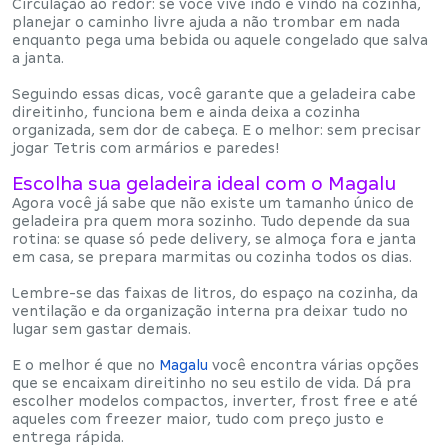
Circulação ao redor
: se você vive indo e vindo na cozinha,
planejar o caminho livre ajuda a não trombar em nada
enquanto pega uma bebida ou aquele congelado que salva
a janta.
Seguindo essas dicas, você garante que a geladeira
cabe
direitinho, funciona bem e ainda deixa a cozinha
organizada
, sem dor de cabeça. E o melhor: sem precisar
jogar Tetris com armários e paredes!
Escolha sua geladeira ideal com o Magalu
Agora você já sabe que
não existe um tamanho único
de
geladeira pra quem mora sozinho. Tudo depende da sua
rotina: se quase só pede delivery, se almoça fora e janta
em casa, se prepara marmitas ou cozinha todos os dias.
Lembre-se das faixas de litros, do espaço na cozinha, da
ventilação e da organização interna pra deixar tudo no
lugar sem gastar demais.
E o melhor é que no
Magalu
você encontra várias opções
que se encaixam direitinho no seu estilo de vida. Dá pra
escolher modelos compactos, inverter, frost free e até
aqueles com freezer maior, tudo com preço justo e
entrega rápida.