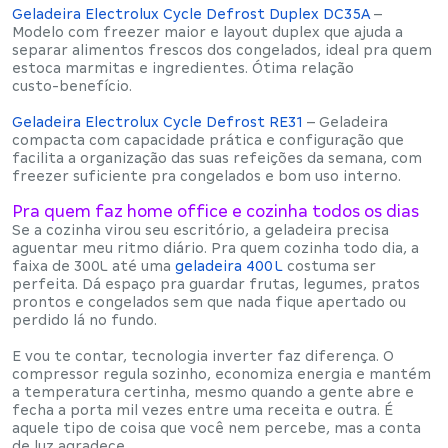
Geladeira Electrolux Cycle Defrost Duplex DC35A
–
Modelo com
freezer maior
e layout duplex que ajuda a
separar alimentos frescos dos congelados
, ideal pra quem
estoca marmitas e ingredientes. Ótima relação
custo‑benefício.
Geladeira Electrolux Cycle Defrost RE31
– Geladeira
compacta com capacidade prática e configuração que
facilita a organização das suas refeições da semana, com
freezer suficiente pra congelados
e bom uso interno.
Pra quem faz home office e cozinha todos os dias
Se a cozinha virou seu escritório, a geladeira precisa
aguentar meu ritmo diário
. Pra quem cozinha todo dia, a
faixa de
300L até uma
geladeira 400 L
costuma ser
perfeita. Dá espaço pra guardar frutas, legumes, pratos
prontos e congelados sem que nada fique apertado ou
perdido lá no fundo.
E vou te contar,
tecnologia inverter faz diferença
. O
compressor regula sozinho, economiza energia e mantém
a temperatura certinha, mesmo quando a gente abre e
fecha a porta mil vezes entre uma receita e outra. É
aquele tipo de coisa que você nem percebe, mas a conta
de luz agradece.