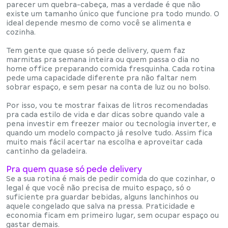
parecer um quebra-cabeça, mas a verdade é que
não
existe um tamanho único
que funcione pra todo mundo. O
ideal depende mesmo de
como você se alimenta e
cozinha
.
Tem gente que quase só pede delivery, quem faz
marmitas pra semana inteira ou quem passa o dia no
home office preparando comida fresquinha. Cada rotina
pede uma capacidade diferente pra não faltar nem
sobrar espaço, e sem pesar na conta de luz ou no bolso.
Por isso, vou te mostrar
faixas de litros recomendadas
pra cada estilo de vida
e dar dicas sobre quando vale a
pena investir em
freezer maior ou tecnologia inverter
, e
quando um modelo compacto já resolve tudo. Assim fica
muito mais fácil acertar na escolha e aproveitar cada
cantinho da geladeira.
Pra quem quase só pede delivery
Se a sua rotina é mais de pedir comida do que cozinhar, o
legal é que
você não precisa de muito espaço
, só o
suficiente pra guardar bebidas, alguns lanchinhos ou
aquele congelado que salva na pressa.
Praticidade e
economia
ficam em primeiro lugar, sem ocupar espaço ou
gastar demais.