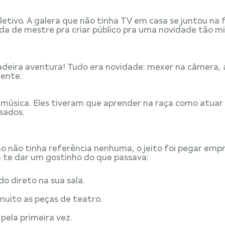
tivo. A galera que não tinha TV em casa se juntou na 
ogada de mestre pra criar público pra uma novidade tão mi
dadeira aventura! Tudo era novidade: mexer na câmera, 
lente.
da música. Eles tiveram que aprender na raça como atua
sados.
mo não tinha referência nenhuma, o jeito foi pegar em
a te dar um gostinho do que passava:
o direto na sua sala.
ito as peças de teatro.
ela primeira vez.