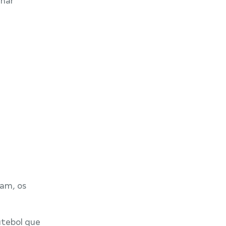
inar
ram, os
utebol que