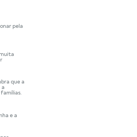
xonar pela
 muita
r
mbra que a
 a
famílias.
nha e a