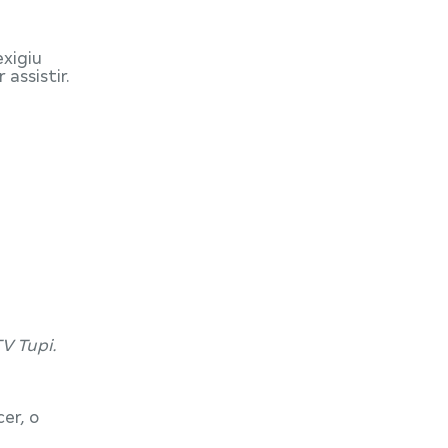
exigiu
assistir.
TV Tupi.
er, o