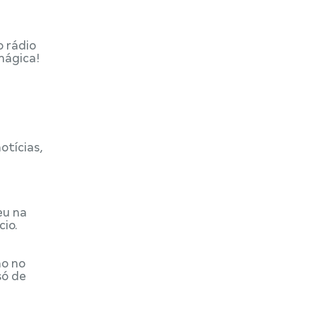
o rádio
mágica!
otícias,
eu na
io.
ão no
só de