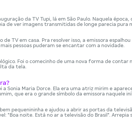
auguração da TV Tupi, lá em São Paulo. Naquela época, 
deia de ver imagens transmitidas de longe parecia pura 
 de TV em casa. Pra resolver isso, a emissora espalhou
m, mais pessoas puderam se encantar com a novidade.
lógico. Foi o comecinho de uma nova forma de contar n
lta da tela.
ira?
i a Sonia Maria Dorce. Ela era uma atriz mirim e aparec
mim, que era o grande símbolo da emissora naquele iníc
bem pequenininha e ajudou a abrir as portas da televis
: "Boa noite. Está no ar a televisão do Brasil". Arrepia 