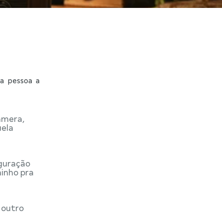
ra pessoa a
âmera,
uela
uguração
minho pra
 outro