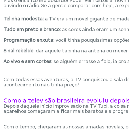
Mas o encanto era absurdo! Poder ver rostos e movime
ouvindo o rádio. Se a gente comparar com hoje, a expe
Telinha modesta:
a TV era um móvel gigante de made
Tudo em preto e branco:
as cores ainda eram um sonh
Programação enxuta:
você tinha pouquíssimas opções 
Sinal rebelde:
dar aquele tapinha na antena ou mexer na
Ao vivo e sem cortes:
se alguém errasse a fala, ia pro
Com todas essas aventuras, a TV conquistou a sala de
acontecimento não tinha preço!
Como a televisão brasileira evoluiu depois
Depois daquele início improvisado na TV Tupi, a coisa 
aparelhos começaram a ficar mais baratos e a progr
Com o tempo, chegaram as nossas amadas novelas, os