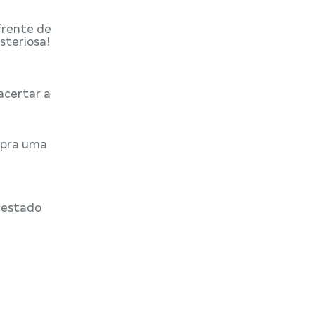
frente de
steriosa!
acertar a
r pra uma
prestado