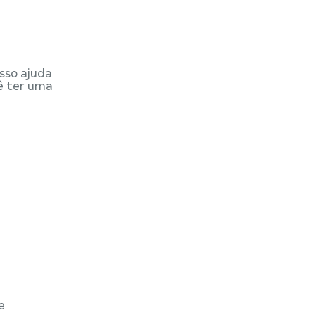
sso ajuda
cê ter uma
e