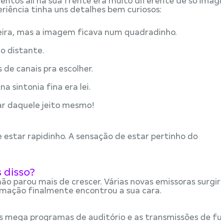
ntos ali na sua frente era muito diferente de só imag
riência tinha uns detalhes bem curiosos:
ira, mas a imagem ficava num quadradinho.
o distante.
de canais pra escolher.
 sintonia fina era lei.
 ar daquele jeito mesmo!
 estar rapidinho. A sensação de estar pertinho do
 disso?
não parou mais de crescer. Várias novas emissoras surgi
amação finalmente encontrou a sua cara.
 mega programas de auditório e as transmissões de f