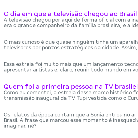
O dia em que a televisão chegou ao Brasil
A televisão chegou por aqui de forma oficial com a in
era o grande companheiro da família brasileira, e a i
O mais curioso é que quase ninguém tinha um aparelho
televisores por pontos estratégicos da cidade. Assi
Essa estreia foi muito mais que um lançamento tecno
apresentar artistas e, claro, reunir todo mundo em vo
Quem foi a primeira pessoa na TV brasile
Como eu comentei, a estrela desse marco histórico fo
transmissão inaugural da TV Tupi vestida como o Curu
Os relatos da época contam que a Sonia entrou no ar 
Brasil. A frase que marcou esse momento é inesquecível
imaginar, né?