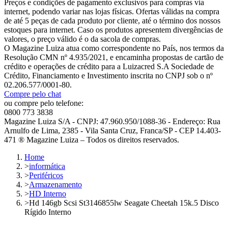
Preços e condições de pagamento exclusivos para compras via
internet, podendo variar nas lojas físicas. Ofertas válidas na compra
de até 5 peças de cada produto por cliente, até o término dos nossos
estoques para internet. Caso os produtos apresentem divergências de
valores, o preço válido é o da sacola de compras.
O Magazine Luiza atua como correspondente no País, nos termos da
Resolução CMN nº 4.935/2021, e encaminha propostas de cartão de
crédito e operações de crédito para a Luizacred S.A Sociedade de
Crédito, Financiamento e Investimento inscrita no CNPJ sob o nº
02.206.577/0001-80.
Compre pelo chat
ou compre pelo telefone:
0800 773 3838
Magazine Luiza S/A - CNPJ: 47.960.950/1088-36 - Endereço: Rua
Arnulfo de Lima, 2385 - Vila Santa Cruz, Franca/SP - CEP 14.403-
471 ® Magazine Luiza – Todos os direitos reservados.
Home
>
informática
>
Periféricos
>
Armazenamento
>
HD Interno
>
Hd 146gb Scsi St3146855lw Seagate Cheetah 15k.5 Disco
Rígido Interno