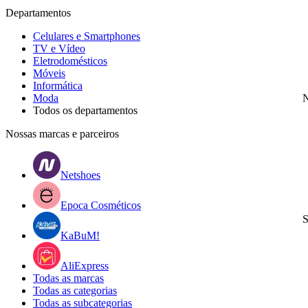
Departamentos
Celulares e Smartphones
TV e Vídeo
Eletrodomésticos
Móveis
Informática
Moda
N
Todos os departamentos
Nossas marcas e parceiros
Netshoes
Epoca Cosméticos
S
KaBuM!
AliExpress
Todas as marcas
Todas as categorias
Todas as subcategorias