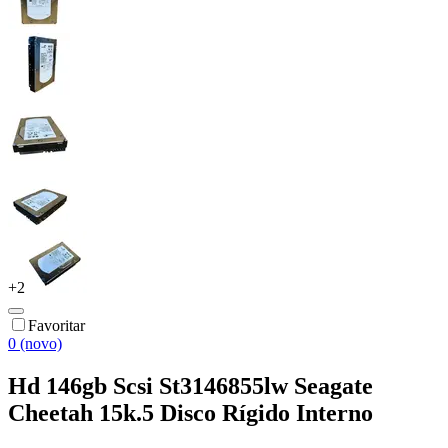
+
2
Favoritar
0 (novo)
Hd 146gb Scsi St3146855lw Seagate
Cheetah 15k.5 Disco Rígido Interno