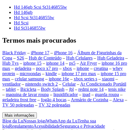
Hd 146gb Scsi St3146855lw
Hd 146gb
Hd Scsi St3146855lw
Hd Scsi
Hd St3146855lw
Termos mais procurados
Black Friday
–
iPhone 17
–
iPhone 16
–
Álbum de Figurinhas da
Copa
–
S26
–
Hub de Conteúdo
–
Hub Celulares
–
Hub Geladeira
–
Hub Tvs
–
iphone 15
–
iphone 14
–
ps5
–
Air Fryer
–
iphone 16 pro
max
–
geladeira
–
poco x7 pro
–
xbox
–
iphone
–
creatina
–
whey
protein
–
microondas
–
kindle
–
iphone 17 pro max
–
iphone 15 pro
max
–
celular samsung
–
iphone 16e
–
xbox series s
–
xiaomi
–
ventilador
–
nintendo switch 2
–
Celular
–
Ar Condicionado Portátil
–
tablet
–
Bicicleta
–
Body Splash
–
jbl
–
redmi note 14
–
tenis nike
–
maquina de lavar roupa
–
liquidificador
–
ipad
–
guarda roupa
–
geladeira frost free
–
fogão 4 bocas
–
Armário de Cozinha
–
Alexa
–
TV 50 polegadas
–
TV 32 polegadas
Mais informações
Blog da Lu
Nossas lojas
WhatsApp da Lu
Tenha sua
loja
Regulamento
Acessibilidade
Segurança e Privacidade