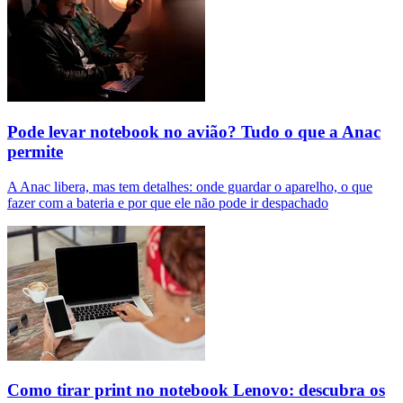
Pode levar notebook no avião? Tudo o que a Anac
permite
A Anac libera, mas tem detalhes: onde guardar o aparelho, o que
fazer com a bateria e por que ele não pode ir despachado
Como tirar print no notebook Lenovo: descubra os