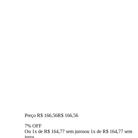
Preço R$ 166,56
R$
166
,
56
7% OFF
Ou 1x de R$ 164,77 sem juros
ou
1
x de
R$ 164,77
sem
juros