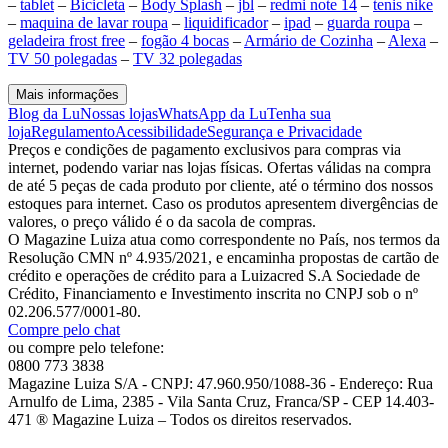
–
tablet
–
Bicicleta
–
Body Splash
–
jbl
–
redmi note 14
–
tenis nike
–
maquina de lavar roupa
–
liquidificador
–
ipad
–
guarda roupa
–
geladeira frost free
–
fogão 4 bocas
–
Armário de Cozinha
–
Alexa
–
TV 50 polegadas
–
TV 32 polegadas
Mais informações
Blog da Lu
Nossas lojas
WhatsApp da Lu
Tenha sua
loja
Regulamento
Acessibilidade
Segurança e Privacidade
Preços e condições de pagamento exclusivos para compras via
internet, podendo variar nas lojas físicas. Ofertas válidas na compra
de até 5 peças de cada produto por cliente, até o término dos nossos
estoques para internet. Caso os produtos apresentem divergências de
valores, o preço válido é o da sacola de compras.
O Magazine Luiza atua como correspondente no País, nos termos da
Resolução CMN nº 4.935/2021, e encaminha propostas de cartão de
crédito e operações de crédito para a Luizacred S.A Sociedade de
Crédito, Financiamento e Investimento inscrita no CNPJ sob o nº
02.206.577/0001-80.
Compre pelo chat
ou compre pelo telefone:
0800 773 3838
Magazine Luiza S/A - CNPJ: 47.960.950/1088-36 - Endereço: Rua
Arnulfo de Lima, 2385 - Vila Santa Cruz, Franca/SP - CEP 14.403-
471 ® Magazine Luiza – Todos os direitos reservados.