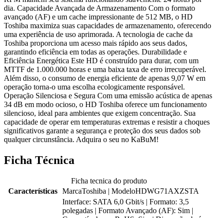
dia. Capacidade Avançada de Armazenamento Com o formato
avançado (AF) e um cache impressionante de 512 MB, o HD
Toshiba maximiza suas capacidades de armazenamento, oferecendo
uma experiência de uso aprimorada. A tecnologia de cache da
Toshiba proporciona um acesso mais rápido aos seus dados,
garantindo eficiência em todas as operações. Durabilidade e
Eficiência Energética Este HD é construído para durar, com um
MTTF de 1.000.000 horas e uma baixa taxa de erro irrecuperável.
Além disso, o consumo de energia eficiente de apenas 9,07 W em
operação torna-o uma escolha ecologicamente responsável.
Operação Silenciosa e Segura Com uma emissão acústica de apenas
34 dB em modo ocioso, o HD Toshiba oferece um funcionamento
silencioso, ideal para ambientes que exigem concentração. Sua
capacidade de operar em temperaturas extremas e resistir a choques
significativos garante a segurança e proteção dos seus dados sob
qualquer circunstância. Adquira o seu no KaBuM!
Ficha Técnica
Ficha tecnica do produto
Características
MarcaToshiba | ModeloHDWG71AXZSTA
Interface: SATA 6,0 Gbit/s | Formato: 3,5
polegadas | Formato Avançado (AF): Sim |