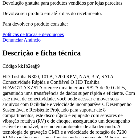
Devolução gratuita para produtos vendidos por lojas parceiras
Devolva seu produto em até 7 dias do recebimento.
Para devolver o produto consulte:
Políticas de trocas e devoluções
Denunciar Anúncio
Descrição e ficha técnica
Código
kk1b2eajj9
HD Toshiba N300, 10TB, 7200 RPM, NAS, 3.5', SATA
Conectividade Rápida e Confiável O HD Toshiba
HDWG71AXZSTA oferece uma interface SATA de 6,0 Gbit/s,
garantindo uma transferência de dados super rápida e eficiente. Com
este nível de conectividade, você pode acessar e mover seus
arquivos com facilidade e velocidade incomparáveis. Desempenho
Sustentável e Resistente Projetado para suportar até 8
compartimentos, este disco rígido é equipado com sensores de
vibração rotativa (RV) e de choque, assegurando um desempenho
estável e confiável, mesmo em ambientes de alta demanda. A
tecnologia de gravação CMR e a velocidade de rotação de 7200
RPM mantêm seu sistema funcionando suavemente 24 horas por