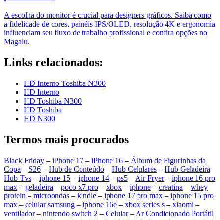
A escolha do monitor é crucial para designers gráficos. Saiba como
a fidelidade de cores, painéis IPS/OLED, resolução 4K e ergonomia
influenciam seu fluxo de trabalho profissional e confira opções no
Magalu.
Links relacionados:
HD Interno Toshiba N300
HD Interno
HD Toshiba N300
HD Toshiba
HD N300
Termos mais procurados
Black Friday
–
iPhone 17
–
iPhone 16
–
Álbum de Figurinhas da
Copa
–
S26
–
Hub de Conteúdo
–
Hub Celulares
–
Hub Geladeira
–
Hub Tvs
–
iphone 15
–
iphone 14
–
ps5
–
Air Fryer
–
iphone 16 pro
max
–
geladeira
–
poco x7 pro
–
xbox
–
iphone
–
creatina
–
whey
protein
–
microondas
–
kindle
–
iphone 17 pro max
–
iphone 15 pro
max
–
celular samsung
–
iphone 16e
–
xbox series s
–
xiaomi
–
ventilador
–
nintendo switch 2
–
Celular
–
Ar Condicionado Portátil