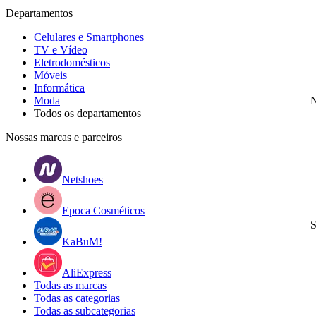
Departamentos
Celulares e Smartphones
TV e Vídeo
Eletrodomésticos
Móveis
Informática
Moda
N
Todos os departamentos
Nossas marcas e parceiros
Netshoes
Epoca Cosméticos
S
KaBuM!
AliExpress
Todas as marcas
Todas as categorias
Todas as subcategorias