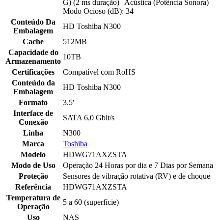
G) (2 ms duração) | Acústica (Potência Sonora)
Modo Ocioso (dB): 34
Conteúdo Da
HD Toshiba N300
Embalagem
Cache
512MB
Capacidade do
10TB
Armazenamento
Certificações
Compatível com RoHS
Conteúdo da
HD Toshiba N300
Embalagem
Formato
3.5'
Interface de
SATA 6,0 Gbit/s
Conexão
Linha
N300
Marca
Toshiba
Modelo
HDWG71AXZSTA
Modo de Uso
Operação 24 Horas por dia e 7 Dias por Semana
Proteção
Sensores de vibração rotativa (RV) e de choque
Referência
HDWG71AXZSTA
Temperatura de
5 a 60 (superfície)
Operação
Uso
NAS