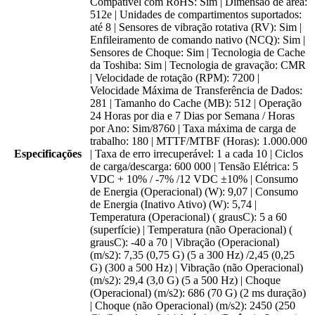
Compatível com RoHS: Sim | Dimensão de área:
512e | Unidades de compartimentos suportados:
até 8 | Sensores de vibração rotativa (RV): Sim |
Enfileiramento de comando nativo (NCQ): Sim |
Sensores de Choque: Sim | Tecnologia de Cache
da Toshiba: Sim | Tecnologia de gravação: CMR
| Velocidade de rotação (RPM): 7200 |
Velocidade Máxima de Transferência de Dados:
281 | Tamanho do Cache (MB): 512 | Operação
24 Horas por dia e 7 Dias por Semana / Horas
por Ano: Sim/8760 | Taxa máxima de carga de
trabalho: 180 | MTTF/MTBF (Horas): 1.000.000
Especificações
| Taxa de erro irrecuperável: 1 a cada 10 | Ciclos
de carga/descarga: 600 000 | Tensão Elétrica: 5
VDC + 10% / -7% /12 VDC ±10% | Consumo
de Energia (Operacional) (W): 9,07 | Consumo
de Energia (Inativo Ativo) (W): 5,74 |
Temperatura (Operacional) ( grausC): 5 a 60
(superfície) | Temperatura (não Operacional) (
grausC): -40 a 70 | Vibração (Operacional)
(m/s2): 7,35 (0,75 G) (5 a 300 Hz) /2,45 (0,25
G) (300 a 500 Hz) | Vibração (não Operacional)
(m/s2): 29,4 (3,0 G) (5 a 500 Hz) | Choque
(Operacional) (m/s2): 686 (70 G) (2 ms duração)
| Choque (não Operacional) (m/s2): 2450 (250