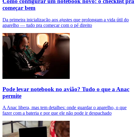
Como configurar um notebook novo: o checklist pra
começar bem
Da primeira inicialização aos ajustes que prolongam a vida útil do
aparelho — tudo pra começar com o pé direito
Pode levar notebook no avião? Tudo o que a Anac
permite
A Anac libera, mas tem detalhes: onde guardar o aparelho, o que
fazer com a bateria e por que ele não pode ir despachado