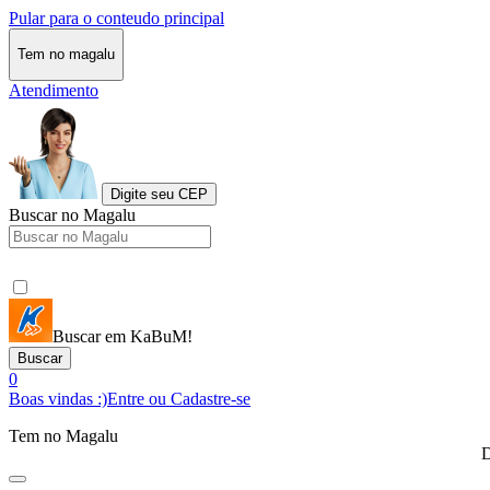
Pular para o conteudo principal
Tem no magalu
Atendimento
Digite seu CEP
Buscar no Magalu
Buscar em KaBuM!
Buscar
0
Boas vindas :)
Entre ou Cadastre-se
Tem no Magalu
D