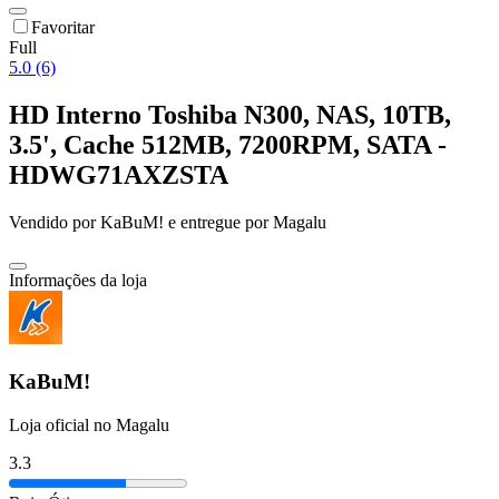
Favoritar
Full
5.0 (6)
HD Interno Toshiba N300, NAS, 10TB,
3.5', Cache 512MB, 7200RPM, SATA -
HDWG71AXZSTA
Vendido por
KaBuM!
e entregue por
Magalu
Informações da loja
KaBuM!
Loja oficial no Magalu
3.3