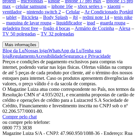
protein
–
microondas
–
kindle
–
iphone 17 pro max
–
iphone 15 pro
max
–
celular samsung
–
iphone 16e
–
xbox series s
–
xiaomi
–
ventilador
–
nintendo switch 2
–
Celular
–
Ar Condicionado Portátil
–
tablet
–
Bicicleta
–
Body Splash
–
jbl
–
redmi note 14
–
tenis nike
–
maquina de lavar roupa
–
liquidificador
–
ipad
–
guarda roupa
–
geladeira frost free
–
fogão 4 bocas
–
Armário de Cozinha
–
Alexa
–
TV 50 polegadas
–
TV 32 polegadas
Mais informações
Blog da Lu
Nossas lojas
WhatsApp da Lu
Tenha sua
loja
Regulamento
Acessibilidade
Segurança e Privacidade
Preços e condições de pagamento exclusivos para compras via
internet, podendo variar nas lojas físicas. Ofertas válidas na compra
de até 5 peças de cada produto por cliente, até o término dos nossos
estoques para internet. Caso os produtos apresentem divergências de
valores, o preço válido é o da sacola de compras.
O Magazine Luiza atua como correspondente no País, nos termos da
Resolução CMN nº 4.935/2021, e encaminha propostas de cartão de
crédito e operações de crédito para a Luizacred S.A Sociedade de
Crédito, Financiamento e Investimento inscrita no CNPJ sob o nº
02.206.577/0001-80.
Compre pelo chat
ou compre pelo telefone:
0800 773 3838
Magazine Luiza S/A - CNPJ: 47.960.950/1088-36 - Endereço: Rua