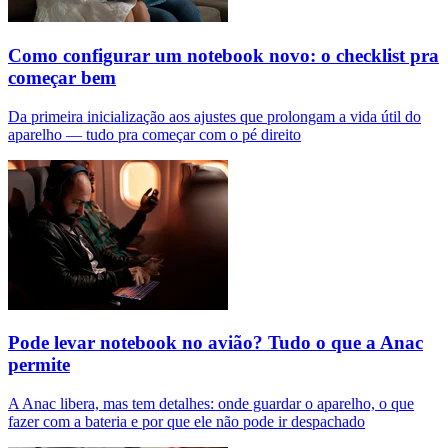
Como configurar um notebook novo: o checklist pra
começar bem
Da primeira inicialização aos ajustes que prolongam a vida útil do
aparelho — tudo pra começar com o pé direito
Pode levar notebook no avião? Tudo o que a Anac
permite
A Anac libera, mas tem detalhes: onde guardar o aparelho, o que
fazer com a bateria e por que ele não pode ir despachado