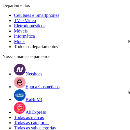
Departamentos
Celulares e Smartphones
TV e Vídeo
Eletrodomésticos
Móveis
Informática
Moda
N
Todos os departamentos
Nossas marcas e parceiros
Netshoes
Epoca Cosméticos
S
KaBuM!
AliExpress
Todas as marcas
Todas as categorias
Todas as subcategorias