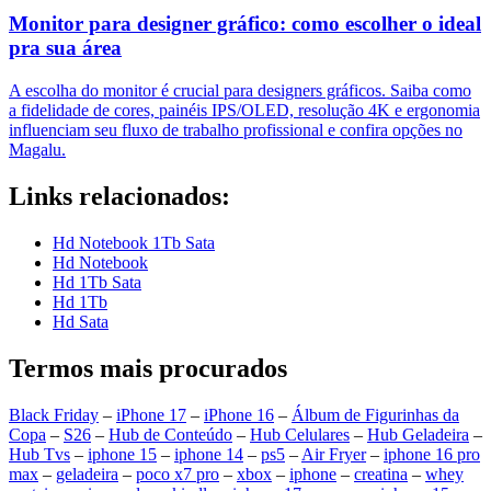
Monitor para designer gráfico: como escolher o ideal
pra sua área
A escolha do monitor é crucial para designers gráficos. Saiba como
a fidelidade de cores, painéis IPS/OLED, resolução 4K e ergonomia
influenciam seu fluxo de trabalho profissional e confira opções no
Magalu.
Links relacionados:
Hd Notebook 1Tb Sata
Hd Notebook
Hd 1Tb Sata
Hd 1Tb
Hd Sata
Termos mais procurados
Black Friday
–
iPhone 17
–
iPhone 16
–
Álbum de Figurinhas da
Copa
–
S26
–
Hub de Conteúdo
–
Hub Celulares
–
Hub Geladeira
–
Hub Tvs
–
iphone 15
–
iphone 14
–
ps5
–
Air Fryer
–
iphone 16 pro
max
–
geladeira
–
poco x7 pro
–
xbox
–
iphone
–
creatina
–
whey