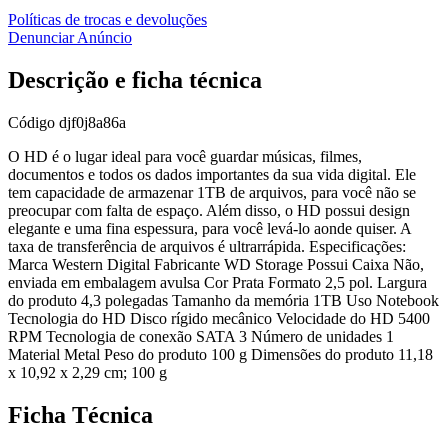
Políticas de trocas e devoluções
Denunciar Anúncio
Descrição e ficha técnica
Código
djf0j8a86a
O HD é o lugar ideal para você guardar músicas, filmes,
documentos e todos os dados importantes da sua vida digital. Ele
tem capacidade de armazenar 1TB de arquivos, para você não se
preocupar com falta de espaço. Além disso, o HD possui design
elegante e uma fina espessura, para você levá-lo aonde quiser. A
taxa de transferência de arquivos é ultrarrápida. Especificações:
Marca ‎Western Digital Fabricante ‎WD Storage Possui Caixa ‎Não,
enviada em embalagem avulsa Cor ‎Prata Formato ‎2,5 pol. Largura
do produto ‎4,3 polegadas Tamanho da memória ‎1TB Uso ‎Notebook
Tecnologia do HD ‎Disco rígido mecânico Velocidade do HD ‎5400
RPM Tecnologia de conexão ‎SATA 3 Número de unidades ‎1
Material ‎Metal Peso do produto ‎100 g Dimensões do produto ‎11,18
x 10,92 x 2,29 cm; 100 g
Ficha Técnica