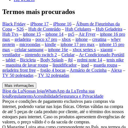
Termos mais procurados
Black Friday
–
iPhone 17
–
iPhone 16
–
Álbum de Figurinhas da
Copa
–
S26
–
Hub de Conteúdo
–
Hub Celulares
–
Hub Geladeira
–
Hub Tvs
–
iphone 15
–
iphone 14
–
ps5
–
Air Fryer
–
iphone 16 pro
max
–
geladeira
–
poco x7 pro
–
xbox
–
iphone
–
creatina
–
whey
protein
–
microondas
–
kindle
–
iphone 17 pro max
–
iphone 15 pro
max
–
celular samsung
–
iphone 16e
–
xbox series s
–
xiaomi
–
ventilador
–
nintendo switch 2
–
Celular
–
Ar Condicionado Portátil
–
tablet
–
Bicicleta
–
Body Splash
–
jbl
–
redmi note 14
–
tenis nike
–
maquina de lavar roupa
–
liquidificador
–
ipad
–
guarda roupa
–
geladeira frost free
–
fogão 4 bocas
–
Armário de Cozinha
–
Alexa
–
TV 50 polegadas
–
TV 32 polegadas
Mais informações
Blog da Lu
Nossas lojas
WhatsApp da Lu
Tenha sua
loja
Regulamento
Acessibilidade
Segurança e Privacidade
Preços e condições de pagamento exclusivos para compras via
internet, podendo variar nas lojas físicas. Ofertas válidas na compra
de até 5 peças de cada produto por cliente, até o término dos nossos
estoques para internet. Caso os produtos apresentem divergências de
valores, o preço válido é o da sacola de compras.
O Magazine Luiza atua como correspondente no País, nos termos da