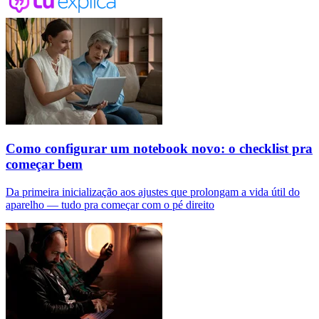
Como configurar um notebook novo: o checklist pra
começar bem
Da primeira inicialização aos ajustes que prolongam a vida útil do
aparelho — tudo pra começar com o pé direito