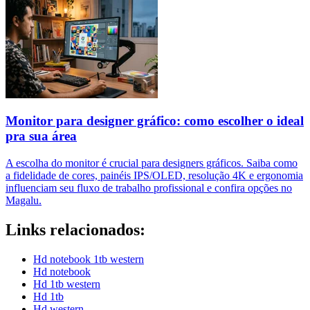
Monitor para designer gráfico: como escolher o ideal
pra sua área
A escolha do monitor é crucial para designers gráficos. Saiba como
a fidelidade de cores, painéis IPS/OLED, resolução 4K e ergonomia
influenciam seu fluxo de trabalho profissional e confira opções no
Magalu.
Links relacionados:
Hd notebook 1tb western
Hd notebook
Hd 1tb western
Hd 1tb
Hd western