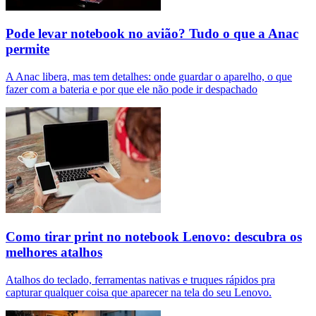
Pode levar notebook no avião? Tudo o que a Anac
permite
A Anac libera, mas tem detalhes: onde guardar o aparelho, o que
fazer com a bateria e por que ele não pode ir despachado
Como tirar print no notebook Lenovo: descubra os
melhores atalhos
Atalhos do teclado, ferramentas nativas e truques rápidos pra
capturar qualquer coisa que aparecer na tela do seu Lenovo.