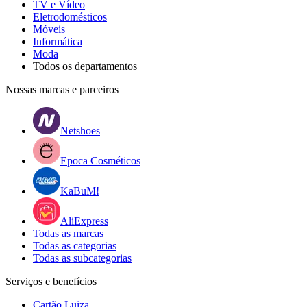
TV e Vídeo
Eletrodomésticos
Móveis
Informática
Moda
Todos os departamentos
Nossas marcas e parceiros
Netshoes
Epoca Cosméticos
KaBuM!
AliExpress
Todas as marcas
Todas as categorias
Todas as subcategorias
Serviços e benefícios
Cartão Luiza