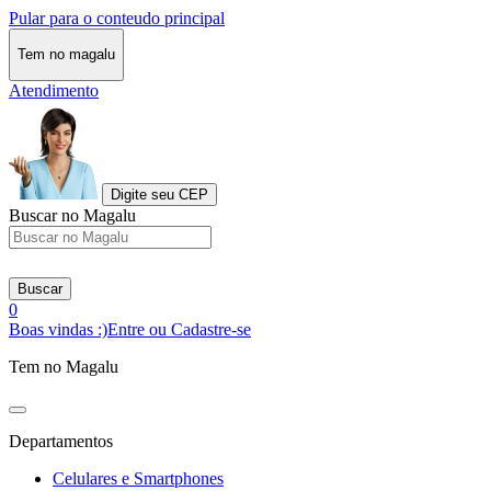
Pular para o conteudo principal
Tem no magalu
Atendimento
Digite seu CEP
Buscar no Magalu
Buscar
0
Boas vindas :)
Entre ou Cadastre-se
Tem no Magalu
Departamentos
Celulares e Smartphones