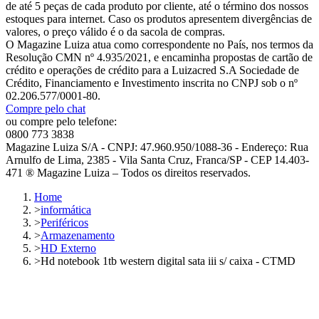
de até 5 peças de cada produto por cliente, até o término dos nossos
estoques para internet. Caso os produtos apresentem divergências de
valores, o preço válido é o da sacola de compras.
O Magazine Luiza atua como correspondente no País, nos termos da
Resolução CMN nº 4.935/2021, e encaminha propostas de cartão de
crédito e operações de crédito para a Luizacred S.A Sociedade de
Crédito, Financiamento e Investimento inscrita no CNPJ sob o nº
02.206.577/0001-80.
Compre pelo chat
ou compre pelo telefone:
0800 773 3838
Magazine Luiza S/A - CNPJ: 47.960.950/1088-36 - Endereço: Rua
Arnulfo de Lima, 2385 - Vila Santa Cruz, Franca/SP - CEP 14.403-
471 ® Magazine Luiza – Todos os direitos reservados.
Home
>
informática
>
Periféricos
>
Armazenamento
>
HD Externo
>
Hd notebook 1tb western digital sata iii s/ caixa - CTMD