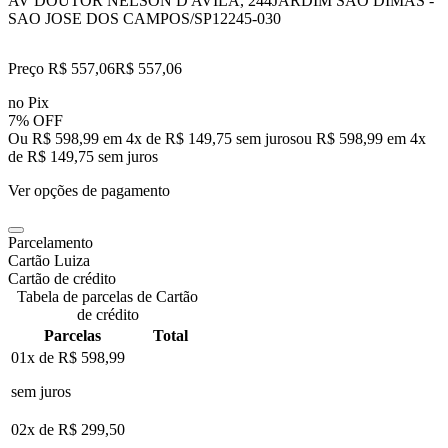
AV DOUTOR NELSON D'AVILA, 244
JARDIM SAO DIMAS -
SAO JOSE DOS CAMPOS/SP
12245-030
Preço R$ 557,06
R$
557
,
06
no Pix
7% OFF
Ou R$ 598,99 em 4x de R$ 149,75 sem juros
ou
R$ 598,99
em
4
x
de
R$ 149,75
sem juros
Ver opções de pagamento
Parcelamento
Cartão Luiza
Cartão de crédito
Tabela de parcelas de Cartão
de crédito
Parcelas
Total
01x de
R$ 598,99
sem juros
02x de
R$ 299,50