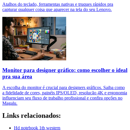
Atalhos do teclado, ferramentas nativas e truques rápidos pra
capturar qualquer coisa que aparecer na tela do seu Lenovo.
Monitor para designer gráfico: como escolher o ideal
pra sua área
A escolha do monitor é crucial para designers gráficos. Saiba como
a fidelidade de cores, painéis IPS/OLED, resolução 4K e ergonomia
influenciam seu fluxo de trabalho profissional e confira opções no
Magalu.
Links relacionados:
Hd notebook 1tb western