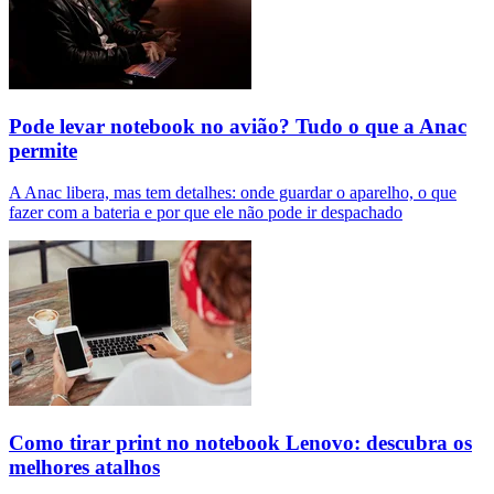
Pode levar notebook no avião? Tudo o que a Anac
permite
A Anac libera, mas tem detalhes: onde guardar o aparelho, o que
fazer com a bateria e por que ele não pode ir despachado
Como tirar print no notebook Lenovo: descubra os
melhores atalhos