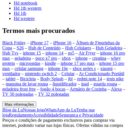
Hd notebook
Hd 1tb western
Hd 1tb
Hd western
Termos mais procurados
Black Friday
–
iPhone 17
–
iPhone 16
–
Álbum de Figurinhas da
Copa
–
S26
–
Hub de Conteúdo
–
Hub Celulares
–
Hub Geladeira
–
Hub Tvs
–
iphone 15
–
iphone 14
–
ps5
–
Air Fryer
–
iphone 16 pro
max
–
geladeira
–
poco x7 pro
–
xbox
–
iphone
–
creatina
–
whey
protein
–
microondas
–
kindle
–
iphone 17 pro max
–
iphone 15 pro
max
–
celular samsung
–
iphone 16e
–
xbox series s
–
xiaomi
–
ventilador
–
nintendo switch 2
–
Celular
–
Ar Condicionado Portátil
–
tablet
–
Bicicleta
–
Body Splash
–
jbl
–
redmi note 14
–
tenis nike
–
maquina de lavar roupa
–
liquidificador
–
ipad
–
guarda roupa
–
geladeira frost free
–
fogão 4 bocas
–
Armário de Cozinha
–
Alexa
–
TV 50 polegadas
–
TV 32 polegadas
Mais informações
Blog da Lu
Nossas lojas
WhatsApp da Lu
Tenha sua
loja
Regulamento
Acessibilidade
Segurança e Privacidade
Preços e condições de pagamento exclusivos para compras via
internet, podendo variar nas lojas físicas. Ofertas válidas na compra