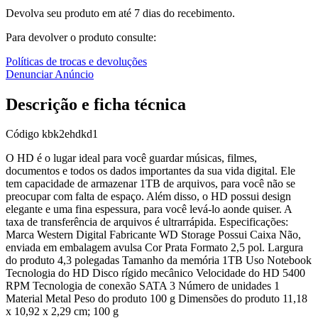
Devolva seu produto em até 7 dias do recebimento.
Para devolver o produto consulte:
Políticas de trocas e devoluções
Denunciar Anúncio
Descrição e ficha técnica
Código
kbk2ehdkd1
O HD é o lugar ideal para você guardar músicas, filmes,
documentos e todos os dados importantes da sua vida digital. Ele
tem capacidade de armazenar 1TB de arquivos, para você não se
preocupar com falta de espaço. Além disso, o HD possui design
elegante e uma fina espessura, para você levá-lo aonde quiser. A
taxa de transferência de arquivos é ultrarrápida. Especificações:
Marca ‎Western Digital Fabricante ‎WD Storage Possui Caixa ‎Não,
enviada em embalagem avulsa Cor ‎Prata Formato ‎2,5 pol. Largura
do produto ‎4,3 polegadas Tamanho da memória ‎1TB Uso ‎Notebook
Tecnologia do HD ‎Disco rígido mecânico Velocidade do HD ‎5400
RPM Tecnologia de conexão ‎SATA 3 Número de unidades ‎1
Material ‎Metal Peso do produto ‎100 g Dimensões do produto ‎11,18
x 10,92 x 2,29 cm; 100 g