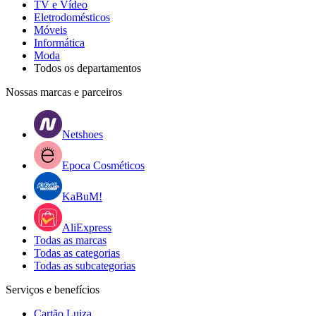
TV e Vídeo
Eletrodomésticos
Móveis
Informática
Moda
Todos os departamentos
Nossas marcas e parceiros
Netshoes
Epoca Cosméticos
KaBuM!
AliExpress
Todas as marcas
Todas as categorias
Todas as subcategorias
Serviços e benefícios
Cartão Luiza