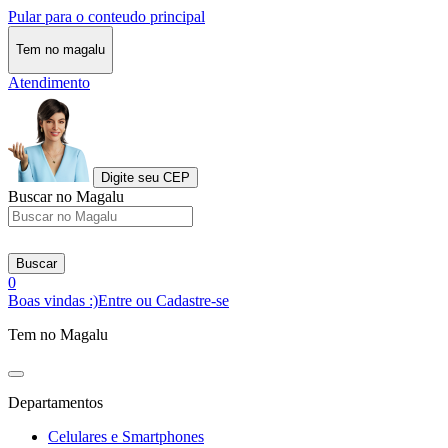
Pular para o conteudo principal
Tem no magalu
Atendimento
Digite seu CEP
Buscar no Magalu
Buscar
0
Boas vindas :)
Entre ou Cadastre-se
Tem no Magalu
Departamentos
Celulares e Smartphones