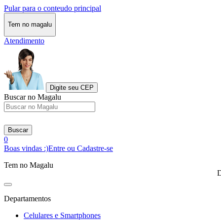
Pular para o conteudo principal
Tem no magalu
Atendimento
Digite seu CEP
Buscar no Magalu
Buscar
0
Boas vindas :)
Entre ou Cadastre-se
Tem no Magalu
D
Departamentos
Celulares e Smartphones