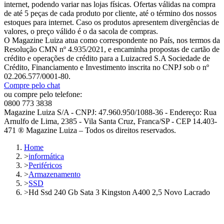
internet, podendo variar nas lojas físicas. Ofertas válidas na compra
de até 5 peças de cada produto por cliente, até o término dos nossos
estoques para internet. Caso os produtos apresentem divergências de
valores, o preço válido é o da sacola de compras.
O Magazine Luiza atua como correspondente no País, nos termos da
Resolução CMN nº 4.935/2021, e encaminha propostas de cartão de
crédito e operações de crédito para a Luizacred S.A Sociedade de
Crédito, Financiamento e Investimento inscrita no CNPJ sob o nº
02.206.577/0001-80.
Compre pelo chat
ou compre pelo telefone:
0800 773 3838
Magazine Luiza S/A - CNPJ: 47.960.950/1088-36 - Endereço: Rua
Arnulfo de Lima, 2385 - Vila Santa Cruz, Franca/SP - CEP 14.403-
471 ® Magazine Luiza – Todos os direitos reservados.
Home
>
informática
>
Periféricos
>
Armazenamento
>
SSD
>
Hd Ssd 240 Gb Sata 3 Kingston A400 2,5 Novo Lacrado