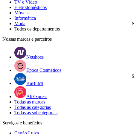
TV e Vídeo
Eletrodomésticos
Móveis
Informática
Moda
N
Todos os departamentos
Nossas marcas e parceiros
Netshoes
Epoca Cosméticos
S
KaBuM!
AliExpress
Todas as marcas
Todas as categorias
Todas as subcategorias
Serviços e benefícios
Cartão Luiza