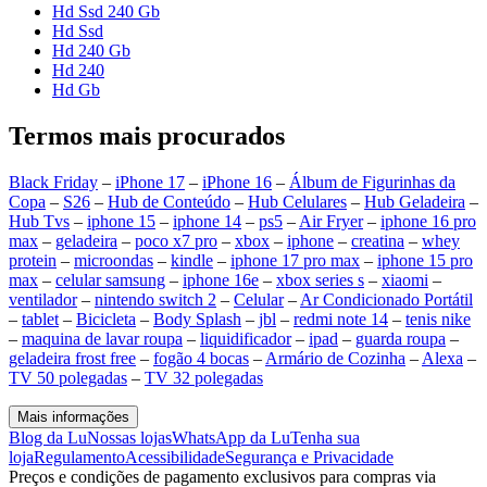
Hd Ssd 240 Gb
Hd Ssd
Hd 240 Gb
Hd 240
Hd Gb
Termos mais procurados
Black Friday
–
iPhone 17
–
iPhone 16
–
Álbum de Figurinhas da
Copa
–
S26
–
Hub de Conteúdo
–
Hub Celulares
–
Hub Geladeira
–
Hub Tvs
–
iphone 15
–
iphone 14
–
ps5
–
Air Fryer
–
iphone 16 pro
max
–
geladeira
–
poco x7 pro
–
xbox
–
iphone
–
creatina
–
whey
protein
–
microondas
–
kindle
–
iphone 17 pro max
–
iphone 15 pro
max
–
celular samsung
–
iphone 16e
–
xbox series s
–
xiaomi
–
ventilador
–
nintendo switch 2
–
Celular
–
Ar Condicionado Portátil
–
tablet
–
Bicicleta
–
Body Splash
–
jbl
–
redmi note 14
–
tenis nike
–
maquina de lavar roupa
–
liquidificador
–
ipad
–
guarda roupa
–
geladeira frost free
–
fogão 4 bocas
–
Armário de Cozinha
–
Alexa
–
TV 50 polegadas
–
TV 32 polegadas
Mais informações
Blog da Lu
Nossas lojas
WhatsApp da Lu
Tenha sua
loja
Regulamento
Acessibilidade
Segurança e Privacidade
Preços e condições de pagamento exclusivos para compras via