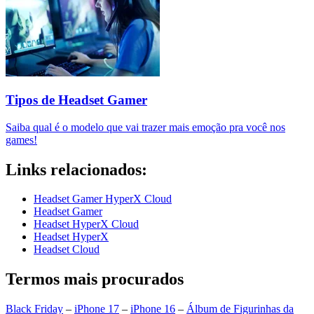
Tipos de Headset Gamer
Saiba qual é o modelo que vai trazer mais emoção pra você nos
games!
Links relacionados:
Headset Gamer HyperX Cloud
Headset Gamer
Headset HyperX Cloud
Headset HyperX
Headset Cloud
Termos mais procurados
Black Friday
–
iPhone 17
–
iPhone 16
–
Álbum de Figurinhas da