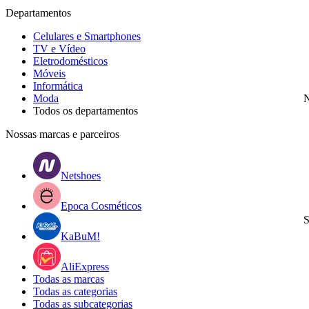
Departamentos
Celulares e Smartphones
TV e Vídeo
Eletrodomésticos
Móveis
Informática
Moda
N
Todos os departamentos
Nossas marcas e parceiros
Netshoes
Epoca Cosméticos
S
KaBuM!
AliExpress
Todas as marcas
Todas as categorias
Todas as subcategorias