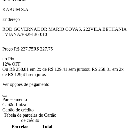
KABUM S.A.
Endereço
ROD GOVERNADOR MARIO COVAS, 222
VILA BETHANIA
- VIANA/ES
29136-010
Preço R$ 227,75
R$
227
,
75
no Pix
12% OFF
Ou R$ 258,81 em 2x de R$ 129,41 sem juros
ou
R$ 258,81
em
2
x
de
R$ 129,41
sem juros
Ver opções de pagamento
Parcelamento
Cartão Luiza
Cartão de crédito
Tabela de parcelas de Cartão
de crédito
Parcelas
Total