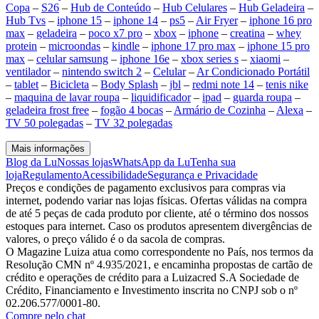
Copa
–
S26
–
Hub de Conteúdo
–
Hub Celulares
–
Hub Geladeira
–
Hub Tvs
–
iphone 15
–
iphone 14
–
ps5
–
Air Fryer
–
iphone 16 pro
max
–
geladeira
–
poco x7 pro
–
xbox
–
iphone
–
creatina
–
whey
protein
–
microondas
–
kindle
–
iphone 17 pro max
–
iphone 15 pro
max
–
celular samsung
–
iphone 16e
–
xbox series s
–
xiaomi
–
ventilador
–
nintendo switch 2
–
Celular
–
Ar Condicionado Portátil
–
tablet
–
Bicicleta
–
Body Splash
–
jbl
–
redmi note 14
–
tenis nike
–
maquina de lavar roupa
–
liquidificador
–
ipad
–
guarda roupa
–
geladeira frost free
–
fogão 4 bocas
–
Armário de Cozinha
–
Alexa
–
TV 50 polegadas
–
TV 32 polegadas
Mais informações
Blog da Lu
Nossas lojas
WhatsApp da Lu
Tenha sua
loja
Regulamento
Acessibilidade
Segurança e Privacidade
Preços e condições de pagamento exclusivos para compras via
internet, podendo variar nas lojas físicas. Ofertas válidas na compra
de até 5 peças de cada produto por cliente, até o término dos nossos
estoques para internet. Caso os produtos apresentem divergências de
valores, o preço válido é o da sacola de compras.
O Magazine Luiza atua como correspondente no País, nos termos da
Resolução CMN nº 4.935/2021, e encaminha propostas de cartão de
crédito e operações de crédito para a Luizacred S.A Sociedade de
Crédito, Financiamento e Investimento inscrita no CNPJ sob o nº
02.206.577/0001-80.
Compre pelo chat