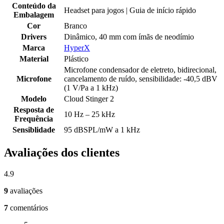
Conteúdo da
Headset para jogos | Guia de início rápido
Embalagem
Cor
Branco
Drivers
Dinâmico, 40 mm com ímãs de neodímio
Marca
HyperX
Material
Plástico
Microfone condensador de eletreto, bidirecional,
Microfone
cancelamento de ruído, sensibilidade: -40,5 dBV
(1 V/Pa a 1 kHz)
Modelo
Cloud Stinger 2
Resposta de
10 Hz – 25 kHz
Frequência
Sensiblidade
95 dBSPL/mW a 1 kHz
Avaliações dos clientes
4.9
9
avaliações
7
comentários