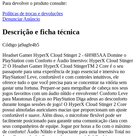
Para devolver o produto consulte:
Políticas de trocas e devoluções
Denunciar Anúncio
Descrição e ficha técnica
Código
ja9agfe4b5
Headset Gamer HyperX Cloud Stinger 2 - 6H9B5AA Domine o
PlayStation com Conforto e Áudio Imersivo: HyperX Cloud Stinger
2! O Headset Gamer HyperX Cloud StingerTM 2 Core é o seu
passaporte para uma experiência de jogo essencial e imersiva no
PlayStation! Leve, confortável e com controles intuitivos, ele
oferece tudo o que você precisa para se concentrar na vitória sem
gastar uma fortuna. Prepare-se para mergulhar de cabeça nos seus
jogos favoritos com um áudio nítido e envolvente! Conforto Leve
para Maratonas Épicas no PlayStation Diga adeus ao desconforto
durante longas sessões de jogo! O HyperX Cloud Stinger 2 Core
possui almofadas auriculares macias que proporcionam um ajuste
confortável e suave. Além disso, o microfone flexível pode ser
facilmente posicionado para garantir uma comunicação clara com
seus companheiros de equipe. Jogue por horas a fio com o máximo
de conforto! Áudio Nítido e Impactante para uma Imersão Total no