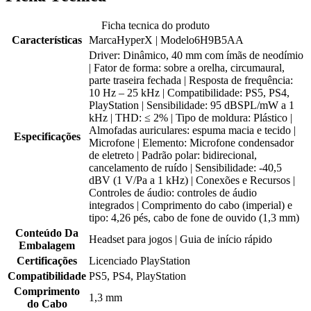
Ficha tecnica do produto
Características
MarcaHyperX | Modelo6H9B5AA
Driver: Dinâmico, 40 mm com ímãs de neodímio
| Fator de forma: sobre a orelha, circumaural,
parte traseira fechada | Resposta de frequência:
10 Hz – 25 kHz | Compatibilidade: PS5, PS4,
PlayStation | Sensibilidade: 95 dBSPL/mW a 1
kHz | THD: ≤ 2% | Tipo de moldura: Plástico |
Almofadas auriculares: espuma macia e tecido |
Especificações
Microfone | Elemento: Microfone condensador
de eletreto | Padrão polar: bidirecional,
cancelamento de ruído | Sensibilidade: -40,5
dBV (1 V/Pa a 1 kHz) | Conexões e Recursos |
Controles de áudio: controles de áudio
integrados | Comprimento do cabo (imperial) e
tipo: 4,26 pés, cabo de fone de ouvido (1,3 mm)
Conteúdo Da
Headset para jogos | Guia de início rápido
Embalagem
Certificações
Licenciado PlayStation
Compatibilidade
PS5, PS4, PlayStation
Comprimento
1,3 mm
do Cabo