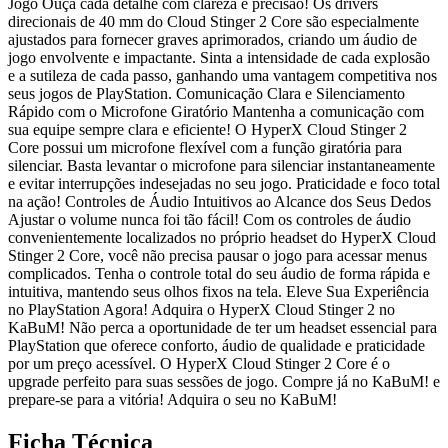
Jogo Ouça cada detalhe com clareza e precisão! Os drivers
direcionais de 40 mm do Cloud Stinger 2 Core são especialmente
ajustados para fornecer graves aprimorados, criando um áudio de
jogo envolvente e impactante. Sinta a intensidade de cada explosão
e a sutileza de cada passo, ganhando uma vantagem competitiva nos
seus jogos de PlayStation. Comunicação Clara e Silenciamento
Rápido com o Microfone Giratório Mantenha a comunicação com
sua equipe sempre clara e eficiente! O HyperX Cloud Stinger 2
Core possui um microfone flexível com a função giratória para
silenciar. Basta levantar o microfone para silenciar instantaneamente
e evitar interrupções indesejadas no seu jogo. Praticidade e foco total
na ação! Controles de Áudio Intuitivos ao Alcance dos Seus Dedos
Ajustar o volume nunca foi tão fácil! Com os controles de áudio
convenientemente localizados no próprio headset do HyperX Cloud
Stinger 2 Core, você não precisa pausar o jogo para acessar menus
complicados. Tenha o controle total do seu áudio de forma rápida e
intuitiva, mantendo seus olhos fixos na tela. Eleve Sua Experiência
no PlayStation Agora! Adquira o HyperX Cloud Stinger 2 no
KaBuM! Não perca a oportunidade de ter um headset essencial para
PlayStation que oferece conforto, áudio de qualidade e praticidade
por um preço acessível. O HyperX Cloud Stinger 2 Core é o
upgrade perfeito para suas sessões de jogo. Compre já no KaBuM! e
prepare-se para a vitória! Adquira o seu no KaBuM!
Ficha Técnica