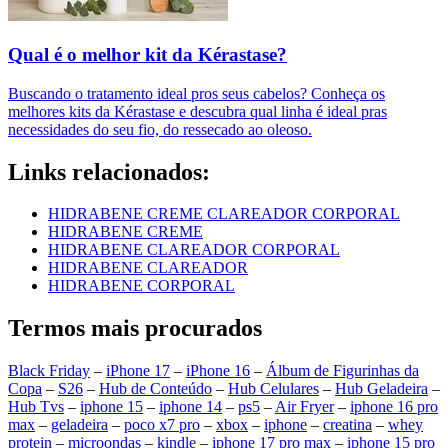
Qual é o melhor kit da Kérastase?
Buscando o tratamento ideal pros seus cabelos? Conheça os
melhores kits da Kérastase e descubra qual linha é ideal pras
necessidades do seu fio, do ressecado ao oleoso.
Links relacionados:
HIDRABENE CREME CLAREADOR CORPORAL
HIDRABENE CREME
HIDRABENE CLAREADOR CORPORAL
HIDRABENE CLAREADOR
HIDRABENE CORPORAL
Termos mais procurados
Black Friday
–
iPhone 17
–
iPhone 16
–
Álbum de Figurinhas da
Copa
–
S26
–
Hub de Conteúdo
–
Hub Celulares
–
Hub Geladeira
–
Hub Tvs
–
iphone 15
–
iphone 14
–
ps5
–
Air Fryer
–
iphone 16 pro
max
–
geladeira
–
poco x7 pro
–
xbox
–
iphone
–
creatina
–
whey
protein
–
microondas
–
kindle
–
iphone 17 pro max
–
iphone 15 pro