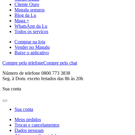
Cliente Ouro
Magalu seguros
Blog da Lu
Maga +
WhatsApp da Lu
Todos os serviços
Comprar na loja
Vender no Magalu
Baixe o aplicativo
Compre pelo telefone
Compre pelo chat
Número de telefone 0800 773 3838
Seg. à Dom. exceto feriados das 8h às 20h
Sua conta
Sua conta
Meus pedidos
Trocas e cancelamentos
Dados pessoais