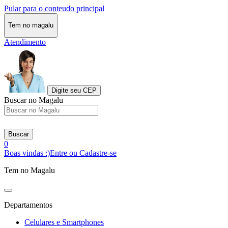
Pular para o conteudo principal
Tem no magalu
Atendimento
Digite seu CEP
Buscar no Magalu
Buscar
0
Boas vindas :)
Entre ou Cadastre-se
Tem no Magalu
Departamentos
Celulares e Smartphones