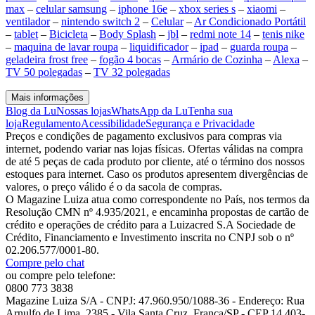
max
–
celular samsung
–
iphone 16e
–
xbox series s
–
xiaomi
–
ventilador
–
nintendo switch 2
–
Celular
–
Ar Condicionado Portátil
–
tablet
–
Bicicleta
–
Body Splash
–
jbl
–
redmi note 14
–
tenis nike
–
maquina de lavar roupa
–
liquidificador
–
ipad
–
guarda roupa
–
geladeira frost free
–
fogão 4 bocas
–
Armário de Cozinha
–
Alexa
–
TV 50 polegadas
–
TV 32 polegadas
Mais informações
Blog da Lu
Nossas lojas
WhatsApp da Lu
Tenha sua
loja
Regulamento
Acessibilidade
Segurança e Privacidade
Preços e condições de pagamento exclusivos para compras via
internet, podendo variar nas lojas físicas. Ofertas válidas na compra
de até 5 peças de cada produto por cliente, até o término dos nossos
estoques para internet. Caso os produtos apresentem divergências de
valores, o preço válido é o da sacola de compras.
O Magazine Luiza atua como correspondente no País, nos termos da
Resolução CMN nº 4.935/2021, e encaminha propostas de cartão de
crédito e operações de crédito para a Luizacred S.A Sociedade de
Crédito, Financiamento e Investimento inscrita no CNPJ sob o nº
02.206.577/0001-80.
Compre pelo chat
ou compre pelo telefone:
0800 773 3838
Magazine Luiza S/A - CNPJ: 47.960.950/1088-36 - Endereço: Rua
Arnulfo de Lima, 2385 - Vila Santa Cruz, Franca/SP - CEP 14.403-