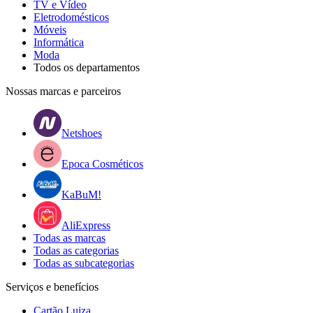
TV e Vídeo
Eletrodomésticos
Móveis
Informática
Moda
Todos os departamentos
Nossas marcas e parceiros
Netshoes
Epoca Cosméticos
KaBuM!
AliExpress
Todas as marcas
Todas as categorias
Todas as subcategorias
Serviços e benefícios
Cartão Luiza