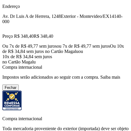
Endereço
Av. Dr Luis A de Herrera, 1248
Exterior - Montevideo/EX
14140-
000
Preço R$ 348,40
R$
348
,
40
Ou 7x de R$ 49,77 sem juros
ou
7
x de
R$ 49,77
sem juros
Ou 10x
de R$ 34,84 sem juros no Cartão Magalu
ou
10
x de
R$ 34,84
sem juros
no Cartão Magalu
Compra internacional
Impostos serão adicionados ao seguir com a compra.
Saiba mais
Fechar
Compra internacional
Toda mercadoria proveniente do exterior (importada) deve ser objeto