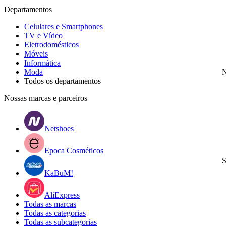
Departamentos
Celulares e Smartphones
TV e Vídeo
Eletrodomésticos
Móveis
Informática
Moda
N
Todos os departamentos
Nossas marcas e parceiros
Netshoes
Epoca Cosméticos
S
KaBuM!
AliExpress
Todas as marcas
Todas as categorias
Todas as subcategorias