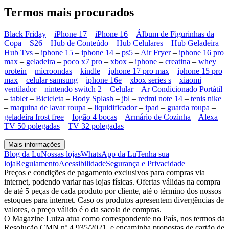
Termos mais procurados
Black Friday
–
iPhone 17
–
iPhone 16
–
Álbum de Figurinhas da
Copa
–
S26
–
Hub de Conteúdo
–
Hub Celulares
–
Hub Geladeira
–
Hub Tvs
–
iphone 15
–
iphone 14
–
ps5
–
Air Fryer
–
iphone 16 pro
max
–
geladeira
–
poco x7 pro
–
xbox
–
iphone
–
creatina
–
whey
protein
–
microondas
–
kindle
–
iphone 17 pro max
–
iphone 15 pro
max
–
celular samsung
–
iphone 16e
–
xbox series s
–
xiaomi
–
ventilador
–
nintendo switch 2
–
Celular
–
Ar Condicionado Portátil
–
tablet
–
Bicicleta
–
Body Splash
–
jbl
–
redmi note 14
–
tenis nike
–
maquina de lavar roupa
–
liquidificador
–
ipad
–
guarda roupa
–
geladeira frost free
–
fogão 4 bocas
–
Armário de Cozinha
–
Alexa
–
TV 50 polegadas
–
TV 32 polegadas
Mais informações
Blog da Lu
Nossas lojas
WhatsApp da Lu
Tenha sua
loja
Regulamento
Acessibilidade
Segurança e Privacidade
Preços e condições de pagamento exclusivos para compras via
internet, podendo variar nas lojas físicas. Ofertas válidas na compra
de até 5 peças de cada produto por cliente, até o término dos nossos
estoques para internet. Caso os produtos apresentem divergências de
valores, o preço válido é o da sacola de compras.
O Magazine Luiza atua como correspondente no País, nos termos da
Resolução CMN nº 4.935/2021, e encaminha propostas de cartão de