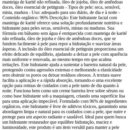
manteiga de karité não refinada, óleo de jojoba, óleo de amêndoas
doces, óleo essencial de petitgrain - Tipos de pele: seca, sensível,
mista, madura - Uso: adequado para uso diário, de dia e à noite -
Conteúdo orgânico: 96% Descrição: Este hidratante facial com
manteiga de karité oferece uma solução profundamente nutritiva e
hidratante para peles secas, sensíveis, mistas ou maduras. Sua
fórmula em bálsamo sem água é enriquecida com manteiga de karité
não refinada, óleo de jojoba e óleo de amêndoas doces, que se
fundem facilmente à pele para repor a hidratação e suavizar áreas
ásperas. A inclusão do óleo essencial de petitgrain proporciona um
efeito delicado de equilíbrio, ajudando a deixar a pele com aparência
mais uniforme e renovada, ao mesmo tempo em que acalma
irritações. Este hidratante ajuda a sustentar a barreira natural da pele,
protegendo contra agressões externas e melhorando a elasticidade
sem obstruir os poros ou deixar resíduos oleosos. A textura suave
facilita a aplicação e a rápida absorção, tornando-o uma excelente
opção para rotinas de cuidados com a pele tanto de dia quanto à
noite. Funciona bem como um creme barreira leve sobre séruns ou
como base hidratante sob a maquiagem, criando uma superfície lisa
para uma aplicação impecável. Formulado com 96% de ingredientes
orgânicos, este hidratante é livre de aditivos tóxicos, garantindo uma
abordagem limpa e natural para os cuidados com a pele, que nutre e
protege para um aspecto radiante e saudável. Ideal para quem busca
um hidratante restaurador que equilibre hidratação, maciez e
luminosidade, este produto é um item versátil para manter a pele