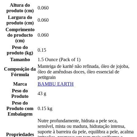
Altura do
0.060
produto (cm)
Largura do
0.060
produto (cm)
Comprimento
do producto
0.060
(cm)
Peso do
0.15
produto (kg)
Tamanho
1.5 Ounce (Pack of 1)
Manteiga de karité não refinada, óleo de jojoba,
Composição da
óleo de amêndoas doces, óleo essencial de
Fórmula
petitgrain
Marca
BAMBU EARTH
Peso do
43 g
Produto
Peso do
Produto com
0.15 kg
Embalagem
Nutre profundamente, hidrata a pele seca,
sensível, mista ou madura, hidratação intensa,
suporte à barreira da pele, equilibra a pele, acalma
Propriedades