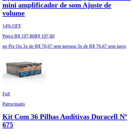
mini amplificador de som Ajuste de
volume
14% OFF
Preço R$ 197,80
R$
197
,
80
no Pix
Ou 3x de R$ 76,67 sem juros
ou
3
x de
R$ 76,67
sem juros
Full
Patrocinado
Kit Com 36 Pilhas Auditivas Duracell Nº
675