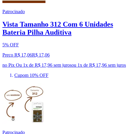
Patrocinado
Vista Tamanho 312 Com 6 Unidades
Bateria Pilha Auditiva
5% OFF
Preço R$ 17,06
R$
17
,
06
no Pix
Ou 1x de R$ 17,96 sem juros
ou
1
x de
R$ 17,96
sem juros
Cupom 10% OFF
Patrocinado