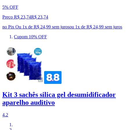
5% OFF
Preço R$ 23,74
R$
23
,
74
no Pix
Ou 1x de R$ 24,99 sem juros
ou
1
x de
R$ 24,99
sem juros
Cupom 10% OFF
Kit 3 sachês silica gel desumidificador
aparelho auditivo
4.2