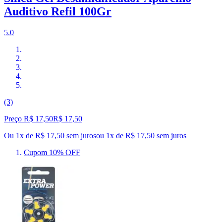
Auditivo Refil 100Gr
5.0
(3)
Preço R$ 17,50
R$
17
,
50
Ou 1x de R$ 17,50 sem juros
ou
1
x de
R$ 17,50
sem juros
Cupom 10% OFF