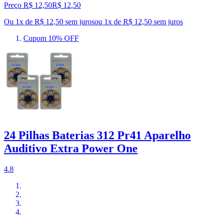
Preço R$ 12,50
R$
12
,
50
Ou 1x de R$ 12,50 sem juros
ou
1
x de
R$ 12,50
sem juros
Cupom 10% OFF
24 Pilhas Baterias 312 Pr41 Aparelho
Auditivo Extra Power One
4.8