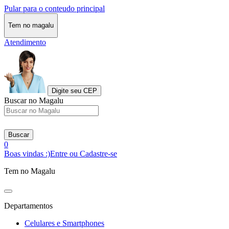
Pular para o conteudo principal
Tem no magalu
Atendimento
Digite seu CEP
Buscar no Magalu
Buscar
0
Boas vindas :)
Entre ou Cadastre-se
Tem no Magalu
Departamentos
Celulares e Smartphones