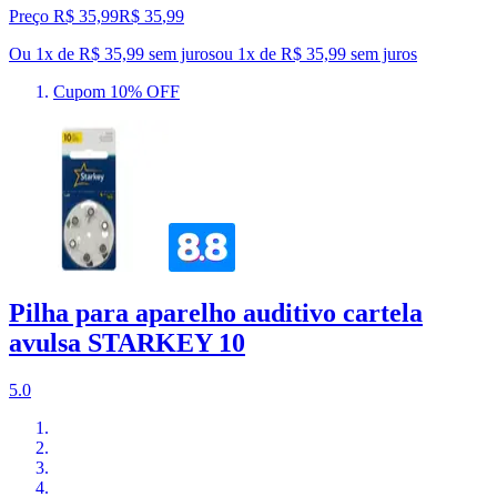
Preço R$ 35,99
R$
35
,
99
Ou 1x de R$ 35,99 sem juros
ou
1
x de
R$ 35,99
sem juros
Cupom 10% OFF
Pilha para aparelho auditivo cartela
avulsa STARKEY 10
5.0