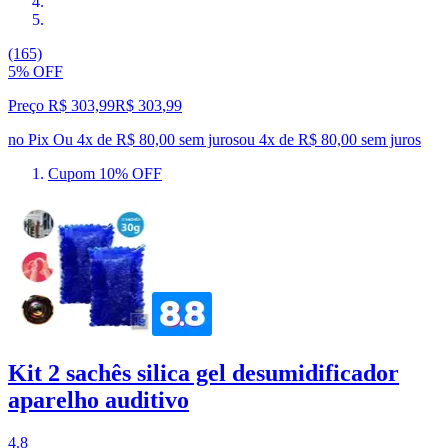
(165)
5% OFF
Preço R$ 303,99
R$
303
,
99
no Pix
Ou 4x de R$ 80,00 sem juros
ou
4
x de
R$ 80,00
sem juros
Cupom 10% OFF
Kit 2 sachês silica gel desumidificador
aparelho auditivo
4.8