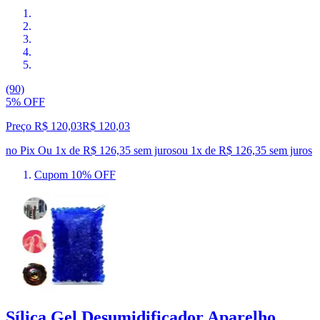
(90)
5% OFF
Preço R$ 120,03
R$
120
,
03
no Pix
Ou 1x de R$ 126,35 sem juros
ou
1
x de
R$ 126,35
sem juros
Cupom 10% OFF
Sílica Gel Desumidificador Aparelho