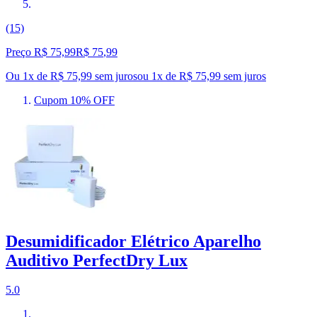
(15)
Preço R$ 75,99
R$
75
,
99
Ou 1x de R$ 75,99 sem juros
ou
1
x de
R$ 75,99
sem juros
Cupom 10% OFF
Desumidificador Elétrico Aparelho
Auditivo PerfectDry Lux
5.0