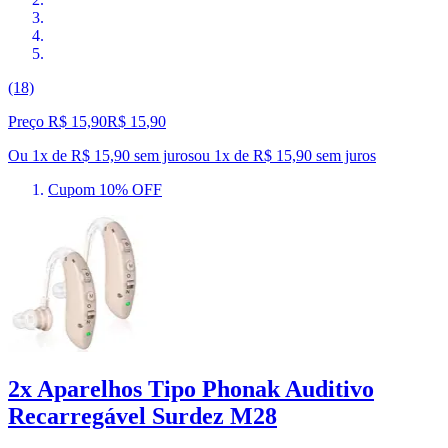
(18)
Preço R$ 15,90
R$
15
,
90
Ou 1x de R$ 15,90 sem juros
ou
1
x de
R$ 15,90
sem juros
Cupom 10% OFF
2x Aparelhos Tipo Phonak Auditivo
Recarregável Surdez M28