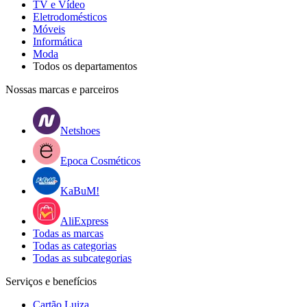
TV e Vídeo
Eletrodomésticos
Móveis
Informática
Moda
Todos os departamentos
Nossas marcas e parceiros
Netshoes
Epoca Cosméticos
KaBuM!
AliExpress
Todas as marcas
Todas as categorias
Todas as subcategorias
Serviços e benefícios
Cartão Luiza