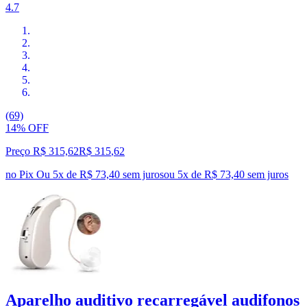
4.7
(69)
14% OFF
Preço R$ 315,62
R$
315
,
62
no Pix
Ou 5x de R$ 73,40 sem juros
ou
5
x de
R$ 73,40
sem juros
Aparelho auditivo recarregável audifonos