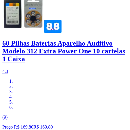
60 Pilhas Baterias Aparelho Auditivo
Modelo 312 Extra Power One 10 cartelas
1 Caixa
4.3
(9)
Preço R$ 169,80
R$
169
,
80