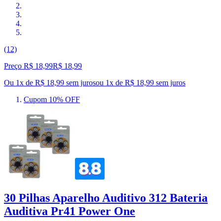
(12)
Preço R$ 18,99
R$
18
,
99
Ou 1x de R$ 18,99 sem juros
ou
1
x de
R$ 18,99
sem juros
Cupom 10% OFF
30 Pilhas Aparelho Auditivo 312 Bateria
Auditiva Pr41 Power One