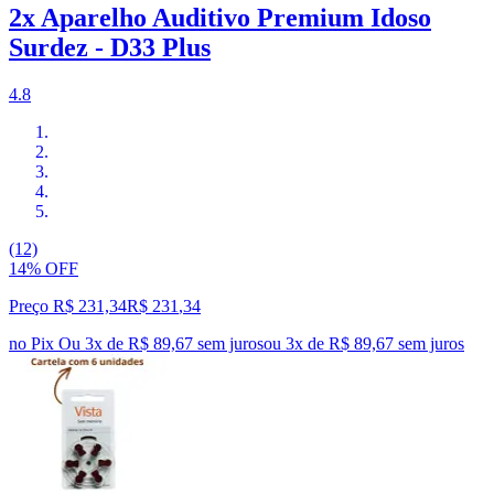
2x Aparelho Auditivo Premium Idoso
Surdez - D33 Plus
4.8
(12)
14% OFF
Preço R$ 231,34
R$
231
,
34
no Pix
Ou 3x de R$ 89,67 sem juros
ou
3
x de
R$ 89,67
sem juros