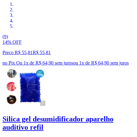
(9)
14% OFF
Preço R$ 55,81
R$
55
,
81
no Pix
Ou 1x de R$ 64,90 sem juros
ou
1
x de
R$ 64,90
sem juros
Silica gel desumidificador aparelho
auditivo refil