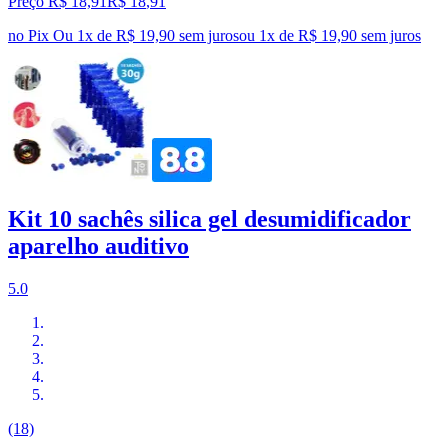
Preço R$ 18,91
R$
18
,
91
no Pix
Ou 1x de R$ 19,90 sem juros
ou
1
x de
R$ 19,90
sem juros
Kit 10 sachês silica gel desumidificador
aparelho auditivo
5.0
(18)