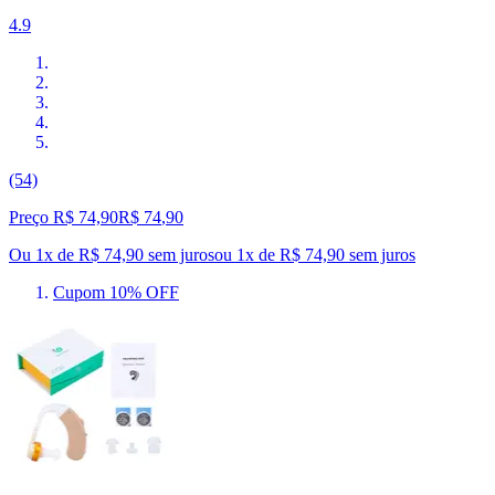
4.9
(54)
Preço R$ 74,90
R$
74
,
90
Ou 1x de R$ 74,90 sem juros
ou
1
x de
R$ 74,90
sem juros
Cupom 10% OFF