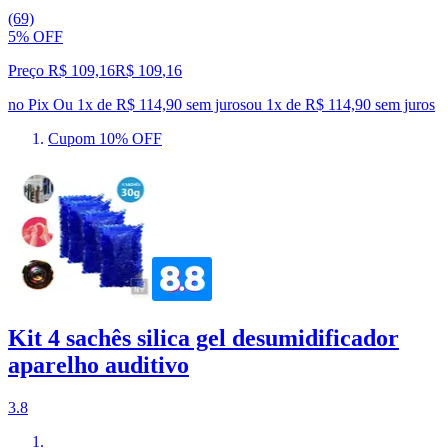
(69)
5% OFF
Preço R$ 109,16
R$
109
,
16
no Pix
Ou 1x de R$ 114,90 sem juros
ou
1
x de
R$ 114,90
sem juros
Cupom 10% OFF
Kit 4 sachês silica gel desumidificador
aparelho auditivo
3.8