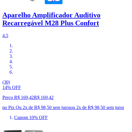
Aparelho Amplificador Auditivo
Recarregável M28 Plus Confort
4.5
(30)
14% OFF
Preço R$ 169,42
R$
169
,
42
no Pix
Ou 2x de R$ 98,50 sem juros
ou
2
x de
R$ 98,50
sem juros
Cupom 10% OFF