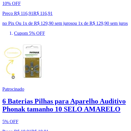
10% OFF
Preço R$ 116,91
R$
116
,
91
no Pix
Ou 1x de R$ 129,90 sem juros
ou
1
x de
R$ 129,90
sem juros
Cupom 5% OFF
Patrocinado
6 Baterias Pilhas para Aparelho Auditivo
Phonak tamanho 10 SELO AMARELO
5% OFF