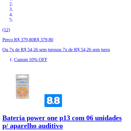
(12)
Preço R$ 379,80
R$
379
,
80
Ou 7x de R$ 54,26 sem juros
ou
7
x de
R$ 54,26
sem juros
Cupom 10% OFF
Bateria power one p13 com 06 unidades
p/ aparelho auditivo