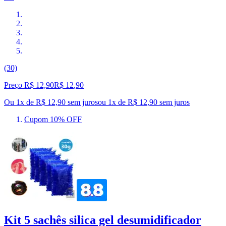
(30)
Preço R$ 12,90
R$
12
,
90
Ou 1x de R$ 12,90 sem juros
ou
1
x de
R$ 12,90
sem juros
Cupom 10% OFF
Kit 5 sachês silica gel desumidificador