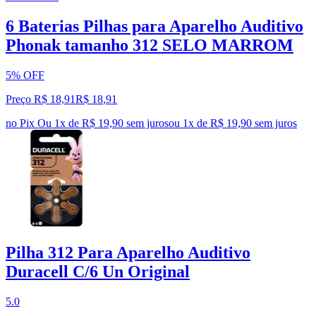
6 Baterias Pilhas para Aparelho Auditivo
Phonak tamanho 312 SELO MARROM
5% OFF
Preço R$ 18,91
R$
18
,
91
no Pix
Ou 1x de R$ 19,90 sem juros
ou
1
x de
R$ 19,90
sem juros
Pilha 312 Para Aparelho Auditivo
Duracell C/6 Un Original
5.0