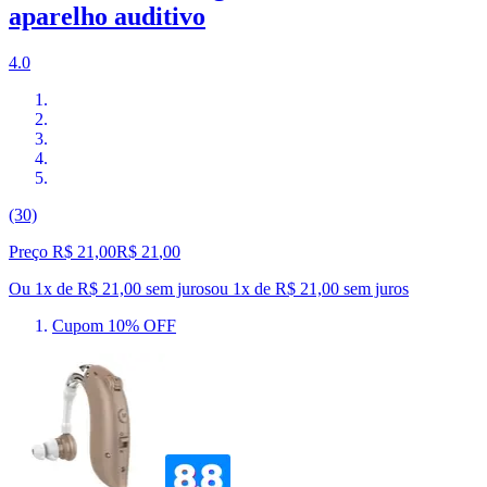
aparelho auditivo
4.0
(30)
Preço R$ 21,00
R$
21
,
00
Ou 1x de R$ 21,00 sem juros
ou
1
x de
R$ 21,00
sem juros
Cupom 10% OFF