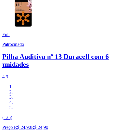
Full
Patrocinado
Pilha Auditiva nº 13 Duracell com 6
unidades
4.9
(135)
Preço R$ 24,90
R$
24
,
90