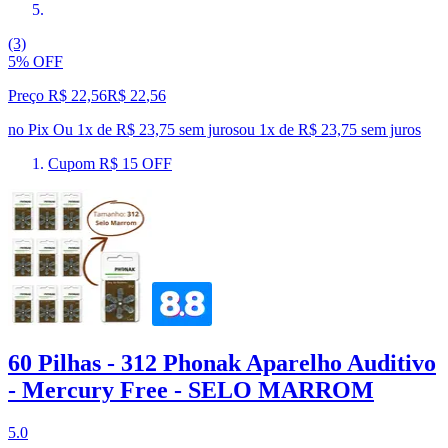
(3)
5% OFF
Preço R$ 22,56
R$
22
,
56
no Pix
Ou 1x de R$ 23,75 sem juros
ou
1
x de
R$ 23,75
sem juros
Cupom R$ 15 OFF
60 Pilhas - 312 Phonak Aparelho Auditivo
- Mercury Free - SELO MARROM
5.0