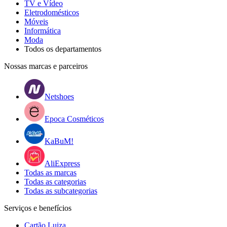
TV e Vídeo
Eletrodomésticos
Móveis
Informática
Moda
Todos os departamentos
Nossas marcas e parceiros
Netshoes
Epoca Cosméticos
KaBuM!
AliExpress
Todas as marcas
Todas as categorias
Todas as subcategorias
Serviços e benefícios
Cartão Luiza