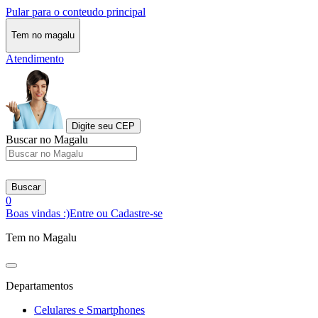
Pular para o conteudo principal
Tem no magalu
Atendimento
Digite seu CEP
Buscar no Magalu
Buscar
0
Boas vindas :)
Entre ou Cadastre-se
Tem no Magalu
Departamentos
Celulares e Smartphones