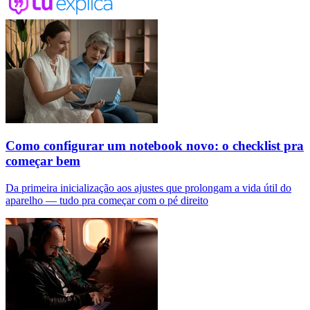
Como configurar um notebook novo: o checklist pra
começar bem
Da primeira inicialização aos ajustes que prolongam a vida útil do
aparelho — tudo pra começar com o pé direito