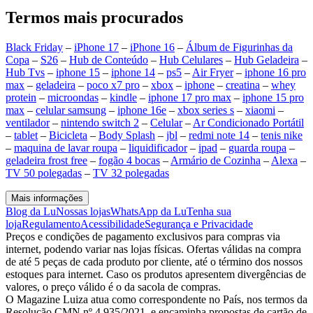
Termos mais procurados
Black Friday
–
iPhone 17
–
iPhone 16
–
Álbum de Figurinhas da
Copa
–
S26
–
Hub de Conteúdo
–
Hub Celulares
–
Hub Geladeira
–
Hub Tvs
–
iphone 15
–
iphone 14
–
ps5
–
Air Fryer
–
iphone 16 pro
max
–
geladeira
–
poco x7 pro
–
xbox
–
iphone
–
creatina
–
whey
protein
–
microondas
–
kindle
–
iphone 17 pro max
–
iphone 15 pro
max
–
celular samsung
–
iphone 16e
–
xbox series s
–
xiaomi
–
ventilador
–
nintendo switch 2
–
Celular
–
Ar Condicionado Portátil
–
tablet
–
Bicicleta
–
Body Splash
–
jbl
–
redmi note 14
–
tenis nike
–
maquina de lavar roupa
–
liquidificador
–
ipad
–
guarda roupa
–
geladeira frost free
–
fogão 4 bocas
–
Armário de Cozinha
–
Alexa
–
TV 50 polegadas
–
TV 32 polegadas
Mais informações
Blog da Lu
Nossas lojas
WhatsApp da Lu
Tenha sua
loja
Regulamento
Acessibilidade
Segurança e Privacidade
Preços e condições de pagamento exclusivos para compras via
internet, podendo variar nas lojas físicas. Ofertas válidas na compra
de até 5 peças de cada produto por cliente, até o término dos nossos
estoques para internet. Caso os produtos apresentem divergências de
valores, o preço válido é o da sacola de compras.
O Magazine Luiza atua como correspondente no País, nos termos da
Resolução CMN nº 4.935/2021, e encaminha propostas de cartão de