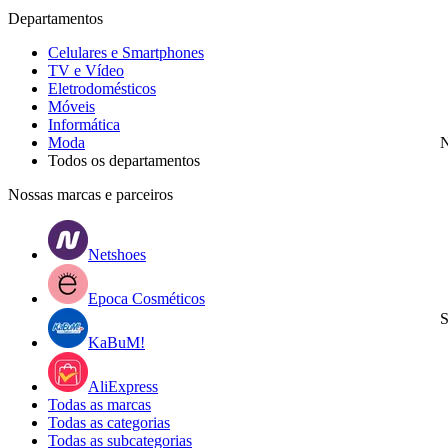
Departamentos
Celulares e Smartphones
TV e Vídeo
Eletrodomésticos
Móveis
Informática
Moda
N
Todos os departamentos
Nossas marcas e parceiros
Netshoes
Epoca Cosméticos
S
KaBuM!
AliExpress
Todas as marcas
Todas as categorias
Todas as subcategorias