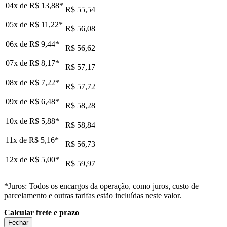
04x de
R$ 13,88
*
R$ 55,54
05x de
R$ 11,22
*
R$ 56,08
06x de
R$ 9,44
*
R$ 56,62
07x de
R$ 8,17
*
R$ 57,17
08x de
R$ 7,22
*
R$ 57,72
09x de
R$ 6,48
*
R$ 58,28
10x de
R$ 5,88
*
R$ 58,84
11x de
R$ 5,16
*
R$ 56,73
12x de
R$ 5,00
*
R$ 59,97
*Juros: Todos os encargos da operação, como juros, custo de
parcelamento e outras tarifas estão incluídas neste valor.
Calcular frete e prazo
Fechar