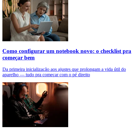
Como configurar um notebook novo: o checklist pra
começar bem
Da primeira inicialização aos ajustes que prolongam a vida útil do
aparelho — tudo pra começar com o pé direito