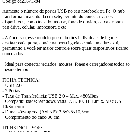
Código
ca21671k84
Aumente o número de portas USB no seu notebook ou Pc, O hub
transforma uma entrada em sete, permitindo conectar vários
dispositivos, como teclado, mouse, fone de ouvido, caixa de som,
pen drive, celular, impressora e etc.
- Além disso, esse modelo possui botões individuais de ligar e
desligar cada porta, aonde na porta ligada acende uma luz azul,
permitindo a você ter maior controle sobre quais dispositivos ficarão
conectados.
- Ideal para conectar teclados, mouses, fones e carregadores todos ao
mesmo tempo.
FICHA TÉCNICA:
- USB 2.0
- 7 Portas
- Taxa de Transferência: USB 2.0 – Máx. 480Mbps
- Compatibilidade: Windows Vista, 7, 8, 10, 11, Linux, Mac OS
10/Superior
- Dimensões aprox. (AxLxP): 2,5x3,5x10,5cm
- Comprimento do cabo 30 cm
ITENS INCLUSOS: