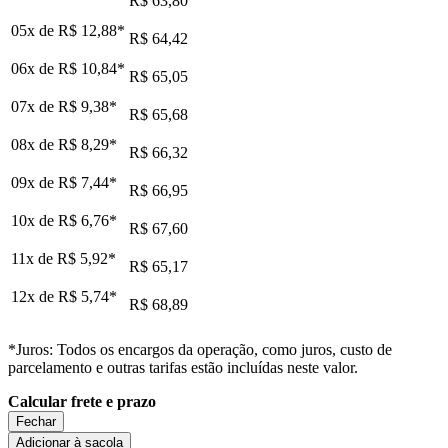
R$ 63,80
05x de
R$ 12,88
*
R$ 64,42
06x de
R$ 10,84
*
R$ 65,05
07x de
R$ 9,38
*
R$ 65,68
08x de
R$ 8,29
*
R$ 66,32
09x de
R$ 7,44
*
R$ 66,95
10x de
R$ 6,76
*
R$ 67,60
11x de
R$ 5,92
*
R$ 65,17
12x de
R$ 5,74
*
R$ 68,89
*Juros: Todos os encargos da operação, como juros, custo de
parcelamento e outras tarifas estão incluídas neste valor.
Calcular frete e prazo
Fechar
Adicionar à sacola