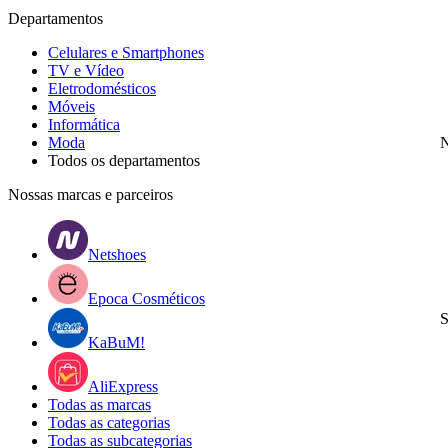
Departamentos
Celulares e Smartphones
TV e Vídeo
Eletrodomésticos
Móveis
Informática
Moda
N
Todos os departamentos
Nossas marcas e parceiros
Netshoes
Epoca Cosméticos
S
KaBuM!
AliExpress
Todas as marcas
Todas as categorias
Todas as subcategorias