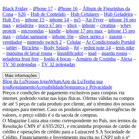
Black Friday
–
iPhone 17
–
iPhone 16
–
Álbum de Figurinhas da
Copa
–
S26
–
Hub de Conteúdo
–
Hub Celulares
–
Hub Geladeira
–
Hub Tvs
–
iphone 15
–
iphone 14
–
ps5
–
Air Fryer
–
iphone 16 pro
max
–
geladeira
–
poco x7 pro
–
xbox
–
iphone
–
creatina
–
whey
protein
–
microondas
–
kindle
–
iphone 17 pro max
–
iphone 15 pro
max
–
celular samsung
–
iphone 16e
–
xbox series s
–
xiaomi
–
ventilador
–
nintendo switch 2
–
Celular
–
Ar Condicionado Portátil
–
tablet
–
Bicicleta
–
Body Splash
–
jbl
–
redmi note 14
–
tenis nike
–
maquina de lavar roupa
–
liquidificador
–
ipad
–
guarda roupa
–
geladeira frost free
–
fogão 4 bocas
–
Armário de Cozinha
–
Alexa
–
TV 50 polegadas
–
TV 32 polegadas
Mais informações
Blog da Lu
Nossas lojas
WhatsApp da Lu
Tenha sua
loja
Regulamento
Acessibilidade
Segurança e Privacidade
Preços e condições de pagamento exclusivos para compras via
internet, podendo variar nas lojas físicas. Ofertas válidas na compra
de até 5 peças de cada produto por cliente, até o término dos nossos
estoques para internet. Caso os produtos apresentem divergências de
valores, o preço válido é o da sacola de compras.
O Magazine Luiza atua como correspondente no País, nos termos da
Resolução CMN nº 4.935/2021, e encaminha propostas de cartão de
crédito e operações de crédito para a Luizacred S.A Sociedade de
Crédito, Financiamento e Investimento inscrita no CNPJ sob o nº