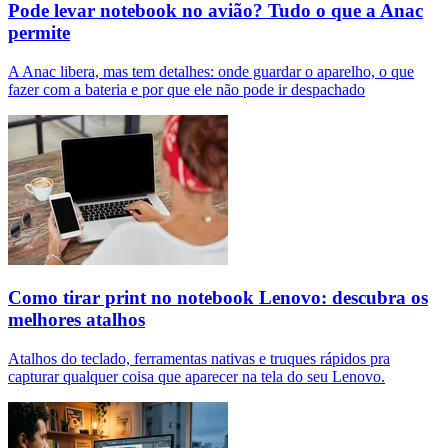
Pode levar notebook no avião? Tudo o que a Anac
permite
A Anac libera, mas tem detalhes: onde guardar o aparelho, o que
fazer com a bateria e por que ele não pode ir despachado
Como tirar print no notebook Lenovo: descubra os
melhores atalhos
Atalhos do teclado, ferramentas nativas e truques rápidos pra
capturar qualquer coisa que aparecer na tela do seu Lenovo.