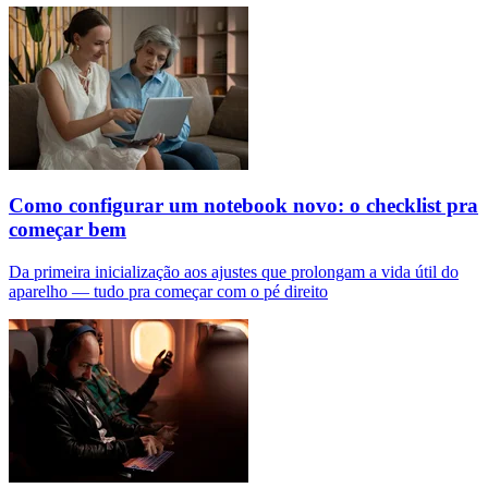
Como configurar um notebook novo: o checklist pra
começar bem
Da primeira inicialização aos ajustes que prolongam a vida útil do
aparelho — tudo pra começar com o pé direito