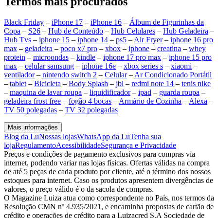
Termos mais procurados
Black Friday
–
iPhone 17
–
iPhone 16
–
Álbum de Figurinhas da
Copa
–
S26
–
Hub de Conteúdo
–
Hub Celulares
–
Hub Geladeira
–
Hub Tvs
–
iphone 15
–
iphone 14
–
ps5
–
Air Fryer
–
iphone 16 pro
max
–
geladeira
–
poco x7 pro
–
xbox
–
iphone
–
creatina
–
whey
protein
–
microondas
–
kindle
–
iphone 17 pro max
–
iphone 15 pro
max
–
celular samsung
–
iphone 16e
–
xbox series s
–
xiaomi
–
ventilador
–
nintendo switch 2
–
Celular
–
Ar Condicionado Portátil
–
tablet
–
Bicicleta
–
Body Splash
–
jbl
–
redmi note 14
–
tenis nike
–
maquina de lavar roupa
–
liquidificador
–
ipad
–
guarda roupa
–
geladeira frost free
–
fogão 4 bocas
–
Armário de Cozinha
–
Alexa
–
TV 50 polegadas
–
TV 32 polegadas
Mais informações
Blog da Lu
Nossas lojas
WhatsApp da Lu
Tenha sua
loja
Regulamento
Acessibilidade
Segurança e Privacidade
Preços e condições de pagamento exclusivos para compras via
internet, podendo variar nas lojas físicas. Ofertas válidas na compra
de até 5 peças de cada produto por cliente, até o término dos nossos
estoques para internet. Caso os produtos apresentem divergências de
valores, o preço válido é o da sacola de compras.
O Magazine Luiza atua como correspondente no País, nos termos da
Resolução CMN nº 4.935/2021, e encaminha propostas de cartão de
crédito e operações de crédito para a Luizacred S.A Sociedade de