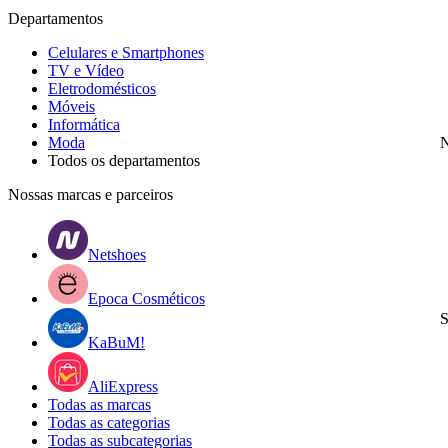
Departamentos
Celulares e Smartphones
TV e Vídeo
Eletrodomésticos
Móveis
Informática
Moda
N
Todos os departamentos
Nossas marcas e parceiros
Netshoes
Epoca Cosméticos
S
KaBuM!
AliExpress
Todas as marcas
Todas as categorias
Todas as subcategorias