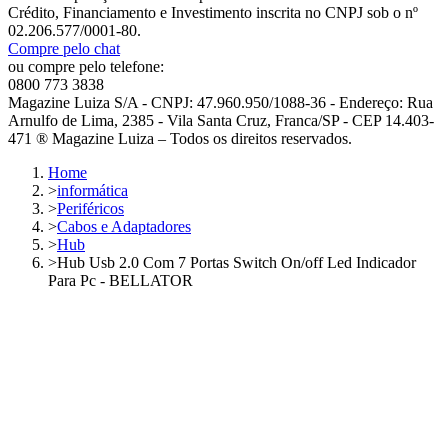
Crédito, Financiamento e Investimento inscrita no CNPJ sob o nº
02.206.577/0001-80.
Compre pelo chat
ou compre pelo telefone:
0800 773 3838
Magazine Luiza S/A - CNPJ: 47.960.950/1088-36 - Endereço: Rua
Arnulfo de Lima, 2385 - Vila Santa Cruz, Franca/SP - CEP 14.403-
471 ® Magazine Luiza – Todos os direitos reservados.
Home
>
informática
>
Periféricos
>
Cabos e Adaptadores
>
Hub
>
Hub Usb 2.0 Com 7 Portas Switch On/off Led Indicador
Para Pc - BELLATOR