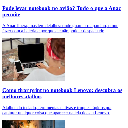
Pode levar notebook no avião? Tudo o que a Anac
permite
A Anac libera, mas tem detalhes: onde guardar o aparelho, o que
fazer com a bateria e por que ele não pode ir despachado
Como tirar print no notebook Lenovo: descubra os
melhores atalhos
Atalhos do teclado, ferramentas nativas e truques rápidos pra
capturar qualquer coisa que aparecer na tela do seu Lenovo.