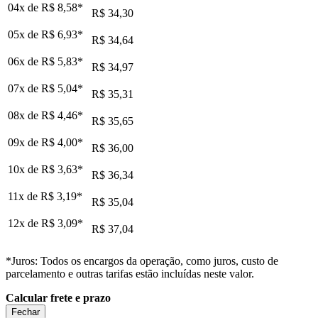
04x de
R$ 8,58
*
R$ 34,30
05x de
R$ 6,93
*
R$ 34,64
06x de
R$ 5,83
*
R$ 34,97
07x de
R$ 5,04
*
R$ 35,31
08x de
R$ 4,46
*
R$ 35,65
09x de
R$ 4,00
*
R$ 36,00
10x de
R$ 3,63
*
R$ 36,34
11x de
R$ 3,19
*
R$ 35,04
12x de
R$ 3,09
*
R$ 37,04
*Juros: Todos os encargos da operação, como juros, custo de
parcelamento e outras tarifas estão incluídas neste valor.
Calcular frete e prazo
Fechar