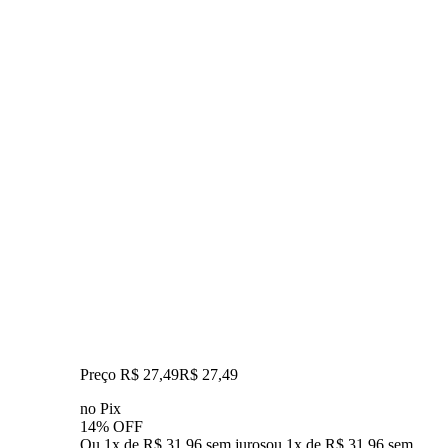
Preço R$ 27,49
R$
27
,
49
no Pix
14% OFF
Ou 1x de R$ 31,96 sem juros
ou
1
x de
R$ 31,96
sem