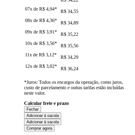
07x de
R$ 4,94
*
R$ 34,55
08x de
R$ 4,36
*
R$ 34,89
09x de
R$ 3,91
*
R$ 35,22
10x de
R$ 3,56
*
R$ 35,56
11x de
R$ 3,12
*
R$ 34,29
12x de
R$ 3,02
*
R$ 36,24
*Juros: Todos os encargos da operação, como juros,
custo de parcelamento e outras tarifas estão incluídas
neste valor.
Calcular frete e prazo
Fechar
Adicionar à sacola
Adicionar à sacola
Comprar agora