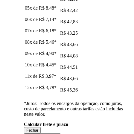
05x de
R$ 8,48
*
R$ 42,42
06x de
R$ 7,14
*
R$ 42,83
07x de
R$ 6,18
*
R$ 43,25
08x de
R$ 5,46
*
R$ 43,66
09x de
R$ 4,90
*
R$ 44,08
10x de
R$ 4,45
*
R$ 44,51
11x de
R$ 3,97
*
R$ 43,66
12x de
R$ 3,78
*
R$ 45,36
*Juros: Todos os encargos da operação, como juros,
custo de parcelamento e outras tarifas estão incluídas
neste valor.
Calcular frete e prazo
Fechar