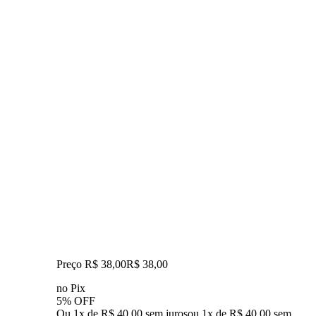
Preço R$ 38,00
R$
38
,
00
no Pix
5% OFF
Ou 1x de R$ 40,00 sem juros
ou
1
x de
R$ 40,00
sem