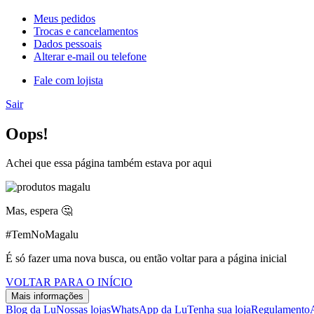
Meus pedidos
Trocas e cancelamentos
Dados pessoais
Alterar e-mail ou telefone
Fale com lojista
Sair
Oops!
Achei que essa página também estava por aqui
Mas, espera 🤔
#TemNoMagalu
É só fazer uma nova busca, ou então voltar para a página inicial
VOLTAR PARA O INÍCIO
Mais informações
Blog da Lu
Nossas lojas
WhatsApp da Lu
Tenha sua loja
Regulamento