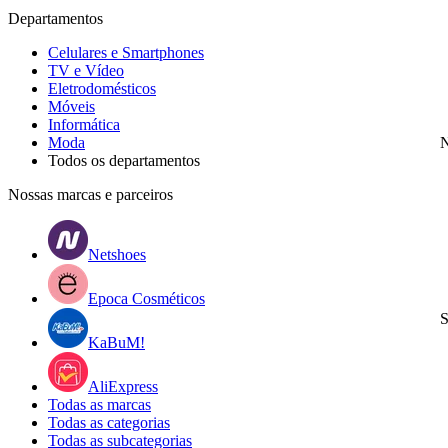
Departamentos
Celulares e Smartphones
TV e Vídeo
Eletrodomésticos
Móveis
Informática
Moda
N
Todos os departamentos
Nossas marcas e parceiros
Netshoes
Epoca Cosméticos
S
KaBuM!
AliExpress
Todas as marcas
Todas as categorias
Todas as subcategorias