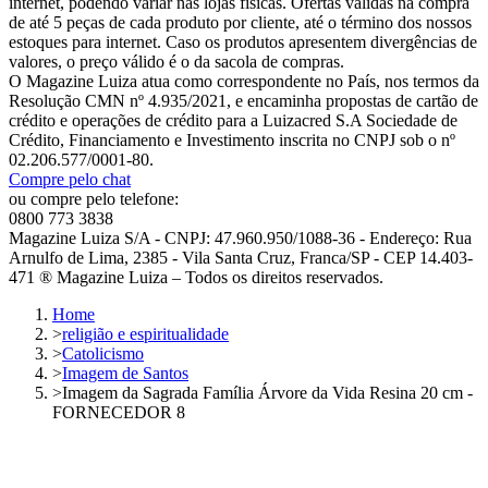
internet, podendo variar nas lojas físicas. Ofertas válidas na compra
de até 5 peças de cada produto por cliente, até o término dos nossos
estoques para internet. Caso os produtos apresentem divergências de
valores, o preço válido é o da sacola de compras.
O Magazine Luiza atua como correspondente no País, nos termos da
Resolução CMN nº 4.935/2021, e encaminha propostas de cartão de
crédito e operações de crédito para a Luizacred S.A Sociedade de
Crédito, Financiamento e Investimento inscrita no CNPJ sob o nº
02.206.577/0001-80.
Compre pelo chat
ou compre pelo telefone:
0800 773 3838
Magazine Luiza S/A - CNPJ: 47.960.950/1088-36 - Endereço: Rua
Arnulfo de Lima, 2385 - Vila Santa Cruz, Franca/SP - CEP 14.403-
471 ® Magazine Luiza – Todos os direitos reservados.
Home
>
religião e espiritualidade
>
Catolicismo
>
Imagem de Santos
>
Imagem da Sagrada Família Árvore da Vida Resina 20 cm -
FORNECEDOR 8