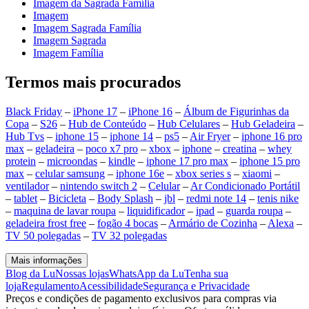
Imagem da Sagrada Família
Imagem
Imagem Sagrada Família
Imagem Sagrada
Imagem Família
Termos mais procurados
Black Friday
–
iPhone 17
–
iPhone 16
–
Álbum de Figurinhas da
Copa
–
S26
–
Hub de Conteúdo
–
Hub Celulares
–
Hub Geladeira
–
Hub Tvs
–
iphone 15
–
iphone 14
–
ps5
–
Air Fryer
–
iphone 16 pro
max
–
geladeira
–
poco x7 pro
–
xbox
–
iphone
–
creatina
–
whey
protein
–
microondas
–
kindle
–
iphone 17 pro max
–
iphone 15 pro
max
–
celular samsung
–
iphone 16e
–
xbox series s
–
xiaomi
–
ventilador
–
nintendo switch 2
–
Celular
–
Ar Condicionado Portátil
–
tablet
–
Bicicleta
–
Body Splash
–
jbl
–
redmi note 14
–
tenis nike
–
maquina de lavar roupa
–
liquidificador
–
ipad
–
guarda roupa
–
geladeira frost free
–
fogão 4 bocas
–
Armário de Cozinha
–
Alexa
–
TV 50 polegadas
–
TV 32 polegadas
Mais informações
Blog da Lu
Nossas lojas
WhatsApp da Lu
Tenha sua
loja
Regulamento
Acessibilidade
Segurança e Privacidade
Preços e condições de pagamento exclusivos para compras via