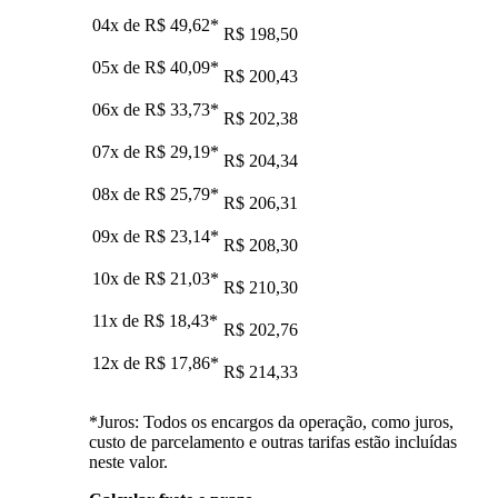
04x de
R$ 49,62
*
R$ 198,50
05x de
R$ 40,09
*
R$ 200,43
06x de
R$ 33,73
*
R$ 202,38
07x de
R$ 29,19
*
R$ 204,34
08x de
R$ 25,79
*
R$ 206,31
09x de
R$ 23,14
*
R$ 208,30
10x de
R$ 21,03
*
R$ 210,30
11x de
R$ 18,43
*
R$ 202,76
12x de
R$ 17,86
*
R$ 214,33
*Juros: Todos os encargos da operação, como juros,
custo de parcelamento e outras tarifas estão incluídas
neste valor.