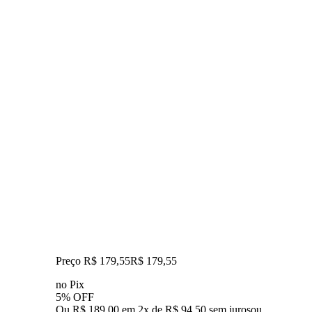
Preço R$ 179,55
R$
179
,
55
no Pix
5% OFF
Ou R$ 189,00 em 2x de R$ 94,50 sem juros
ou