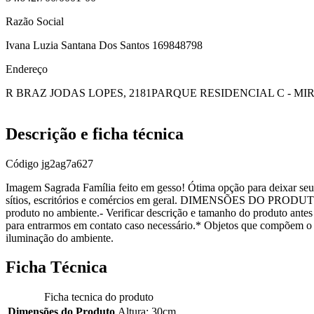
Razão Social
Ivana Luzia Santana Dos Santos 169848798
Endereço
R BRAZ JODAS LOPES, 2181
PARQUE RESIDENCIAL C - MI
Descrição e ficha técnica
Código
jg2ag7a627
Imagem Sagrada Família feito em gesso! Ótima opção para deixar seu
sítios, escritórios e comércios em geral. DIMENSÕES DO PRODUTO:
produto no ambiente.- Verificar descrição e tamanho do produto ante
para entrarmos em contato caso necessário.* Objetos que compõem o
iluminação do ambiente.
Ficha Técnica
Ficha tecnica do produto
Dimensões do Produto
Altura: 30cm