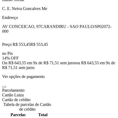
C. E. Neiva Goncalves Me
Endereço
AV CONCEICAO, 97
CARANDIRU - SAO PAULO/SP
02072-
000
Preço R$ 553,45
R$
553
,
45
no Pix
14% OFF
Ou R$ 643,55 em 9x de R$ 71,51 sem juros
ou
R$ 643,55
em
9
x de
R$ 71,51
sem juros
Ver opções de pagamento
Parcelamento
Cartão Luiza
Cartão de crédito
Tabela de parcelas de Cartão
de crédito
Parcelas
Total