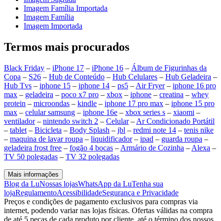
Imagem Família Importada
Imagem Família
Imagem Importada
Termos mais procurados
Black Friday
–
iPhone 17
–
iPhone 16
–
Álbum de Figurinhas da
Copa
–
S26
–
Hub de Conteúdo
–
Hub Celulares
–
Hub Geladeira
–
Hub Tvs
–
iphone 15
–
iphone 14
–
ps5
–
Air Fryer
–
iphone 16 pro
max
–
geladeira
–
poco x7 pro
–
xbox
–
iphone
–
creatina
–
whey
protein
–
microondas
–
kindle
–
iphone 17 pro max
–
iphone 15 pro
max
–
celular samsung
–
iphone 16e
–
xbox series s
–
xiaomi
–
ventilador
–
nintendo switch 2
–
Celular
–
Ar Condicionado Portátil
–
tablet
–
Bicicleta
–
Body Splash
–
jbl
–
redmi note 14
–
tenis nike
–
maquina de lavar roupa
–
liquidificador
–
ipad
–
guarda roupa
–
geladeira frost free
–
fogão 4 bocas
–
Armário de Cozinha
–
Alexa
–
TV 50 polegadas
–
TV 32 polegadas
Mais informações
Blog da Lu
Nossas lojas
WhatsApp da Lu
Tenha sua
loja
Regulamento
Acessibilidade
Segurança e Privacidade
Preços e condições de pagamento exclusivos para compras via
internet, podendo variar nas lojas físicas. Ofertas válidas na compra
de até 5 peças de cada produto por cliente, até o término dos nossos