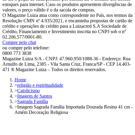
estoques para internet. Caso os produtos apresentem divergências de
valores, o preço válido é o da sacola de compras.
O Magazine Luiza atua como correspondente no País, nos termos da
Resolução CMN nº 4.935/2021, e encaminha propostas de cartão de
crédito e operações de crédito para a Luizacred S.A Sociedade de
Crédito, Financiamento e Investimento inscrita no CNPJ sob o nº
02.206.577/0001-80.
Compre pelo chat
ou compre pelo telefone:
0800 773 3838
Magazine Luiza S/A - CNPJ: 47.960.950/1088-36 - Endereço: Rua
Arnulfo de Lima, 2385 - Vila Santa Cruz, Franca/SP - CEP 14.403-
471 ® Magazine Luiza – Todos os direitos reservados.
Home
>
religião e espiritualidade
>
Catolicismo
>
Imagem de Santos
>
Sagrada Família
>
Imagem Sagrada Família Importada Dourada Resina 41 cm -
Amém Decoração Religiosa