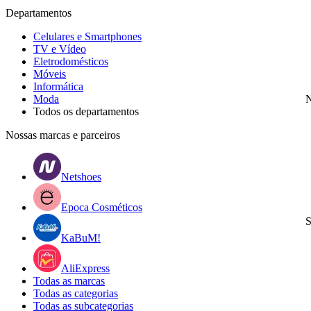
Departamentos
Celulares e Smartphones
TV e Vídeo
Eletrodomésticos
Móveis
Informática
Moda
N
Todos os departamentos
Nossas marcas e parceiros
Netshoes
Epoca Cosméticos
S
KaBuM!
AliExpress
Todas as marcas
Todas as categorias
Todas as subcategorias