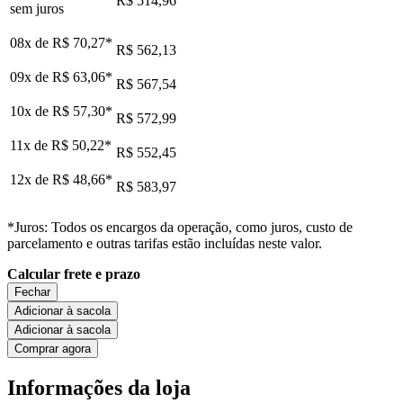
R$ 514,96
sem juros
08x de
R$ 70,27
*
R$ 562,13
09x de
R$ 63,06
*
R$ 567,54
10x de
R$ 57,30
*
R$ 572,99
11x de
R$ 50,22
*
R$ 552,45
12x de
R$ 48,66
*
R$ 583,97
*Juros: Todos os encargos da operação, como juros, custo de
parcelamento e outras tarifas estão incluídas neste valor.
Calcular frete e prazo
Fechar
Adicionar à sacola
Adicionar à sacola
Comprar agora
Informações da loja