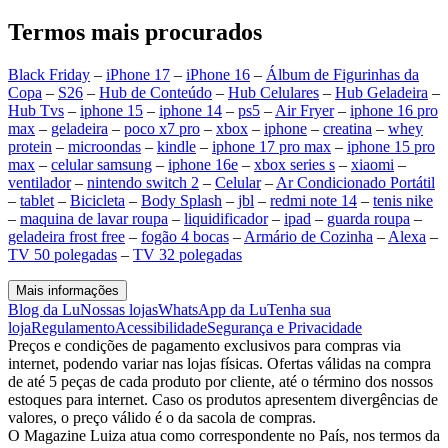
Termos mais procurados
Black Friday
–
iPhone 17
–
iPhone 16
–
Álbum de Figurinhas da
Copa
–
S26
–
Hub de Conteúdo
–
Hub Celulares
–
Hub Geladeira
–
Hub Tvs
–
iphone 15
–
iphone 14
–
ps5
–
Air Fryer
–
iphone 16 pro
max
–
geladeira
–
poco x7 pro
–
xbox
–
iphone
–
creatina
–
whey
protein
–
microondas
–
kindle
–
iphone 17 pro max
–
iphone 15 pro
max
–
celular samsung
–
iphone 16e
–
xbox series s
–
xiaomi
–
ventilador
–
nintendo switch 2
–
Celular
–
Ar Condicionado Portátil
–
tablet
–
Bicicleta
–
Body Splash
–
jbl
–
redmi note 14
–
tenis nike
–
maquina de lavar roupa
–
liquidificador
–
ipad
–
guarda roupa
–
geladeira frost free
–
fogão 4 bocas
–
Armário de Cozinha
–
Alexa
–
TV 50 polegadas
–
TV 32 polegadas
Mais informações
Blog da Lu
Nossas lojas
WhatsApp da Lu
Tenha sua
loja
Regulamento
Acessibilidade
Segurança e Privacidade
Preços e condições de pagamento exclusivos para compras via
internet, podendo variar nas lojas físicas. Ofertas válidas na compra
de até 5 peças de cada produto por cliente, até o término dos nossos
estoques para internet. Caso os produtos apresentem divergências de
valores, o preço válido é o da sacola de compras.
O Magazine Luiza atua como correspondente no País, nos termos da