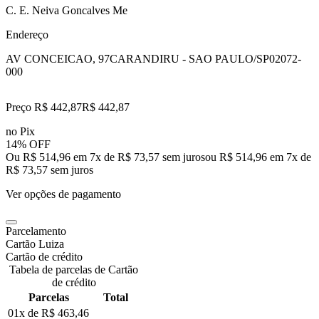
C. E. Neiva Goncalves Me
Endereço
AV CONCEICAO, 97
CARANDIRU - SAO PAULO/SP
02072-
000
Preço R$ 442,87
R$
442
,
87
no Pix
14% OFF
Ou R$ 514,96 em 7x de R$ 73,57 sem juros
ou
R$ 514,96
em
7
x de
R$ 73,57
sem juros
Ver opções de pagamento
Parcelamento
Cartão Luiza
Cartão de crédito
Tabela de parcelas de Cartão
de crédito
Parcelas
Total
01x de
R$ 463,46