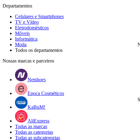
Departamentos
Celulares e Smartphones
TV e Vídeo
Eletrodomésticos
Móveis
Informática
Moda
N
Todos os departamentos
Nossas marcas e parceiros
Netshoes
Epoca Cosméticos
S
KaBuM!
AliExpress
Todas as marcas
Todas as categorias
Todas as subcategorias