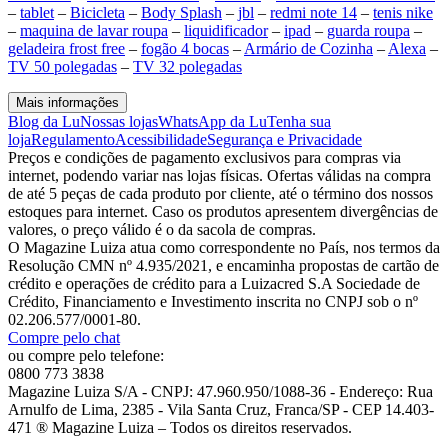
–
tablet
–
Bicicleta
–
Body Splash
–
jbl
–
redmi note 14
–
tenis nike
–
maquina de lavar roupa
–
liquidificador
–
ipad
–
guarda roupa
–
geladeira frost free
–
fogão 4 bocas
–
Armário de Cozinha
–
Alexa
–
TV 50 polegadas
–
TV 32 polegadas
Mais informações
Blog da Lu
Nossas lojas
WhatsApp da Lu
Tenha sua
loja
Regulamento
Acessibilidade
Segurança e Privacidade
Preços e condições de pagamento exclusivos para compras via
internet, podendo variar nas lojas físicas. Ofertas válidas na compra
de até 5 peças de cada produto por cliente, até o término dos nossos
estoques para internet. Caso os produtos apresentem divergências de
valores, o preço válido é o da sacola de compras.
O Magazine Luiza atua como correspondente no País, nos termos da
Resolução CMN nº 4.935/2021, e encaminha propostas de cartão de
crédito e operações de crédito para a Luizacred S.A Sociedade de
Crédito, Financiamento e Investimento inscrita no CNPJ sob o nº
02.206.577/0001-80.
Compre pelo chat
ou compre pelo telefone:
0800 773 3838
Magazine Luiza S/A - CNPJ: 47.960.950/1088-36 - Endereço: Rua
Arnulfo de Lima, 2385 - Vila Santa Cruz, Franca/SP - CEP 14.403-
471 ® Magazine Luiza – Todos os direitos reservados.