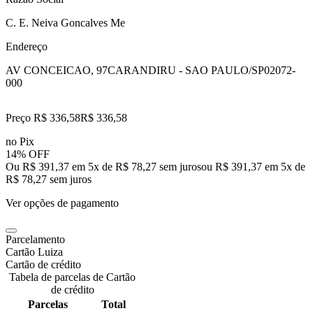
C. E. Neiva Goncalves Me
Endereço
AV CONCEICAO, 97
CARANDIRU - SAO PAULO/SP
02072-
000
Preço R$ 336,58
R$
336
,
58
no Pix
14% OFF
Ou R$ 391,37 em 5x de R$ 78,27 sem juros
ou
R$ 391,37
em
5
x de
R$ 78,27
sem juros
Ver opções de pagamento
Parcelamento
Cartão Luiza
Cartão de crédito
Tabela de parcelas de Cartão
de crédito
Parcelas
Total