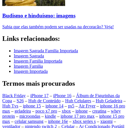
Budismo e hinduísmo: imagens
Sabia que elas também podem ser usadas na decoração? Veja!
Links relacionados:
Imagem Sagrada Familia Importada
Imagem Sagrada
Imagem Familia Importada
Imagem Familia
Imagem Importada
Termos mais procurados
Black Friday
–
iPhone 17
–
iPhone 16
–
Álbum de Figurinhas da
Copa
–
S26
–
Hub de Conteúdo
–
Hub Celulares
–
Hub Geladeira
–
Hub Tvs
–
iphone 15
–
iphone 14
–
ps5
–
Air Fryer
–
iphone 16 pro
max
–
geladeira
–
poco x7 pro
–
xbox
–
iphone
–
creatina
–
whey
protein
–
microondas
–
kindle
–
iphone 17 pro max
–
iphone 15 pro
max
–
celular samsung
–
iphone 16e
–
xbox series s
–
xiaomi
–
ventilador
–
nintendo switch 2
–
Celular
–
Ar Condicionado Portátil