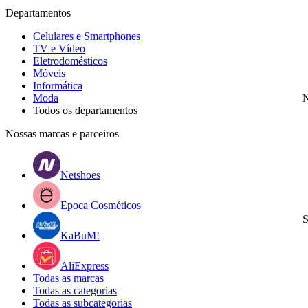
Departamentos
Celulares e Smartphones
TV e Vídeo
Eletrodomésticos
Móveis
Informática
Moda
N
Todos os departamentos
Nossas marcas e parceiros
Netshoes
Epoca Cosméticos
S
KaBuM!
AliExpress
Todas as marcas
Todas as categorias
Todas as subcategorias