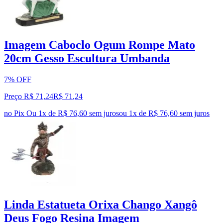
Imagem Caboclo Ogum Rompe Mato
20cm Gesso Escultura Umbanda
7% OFF
Preço R$ 71,24
R$
71
,
24
no Pix
Ou 1x de R$ 76,60 sem juros
ou
1
x de
R$ 76,60
sem juros
Linda Estatueta Orixa Chango Xangô
Deus Fogo Resina Imagem