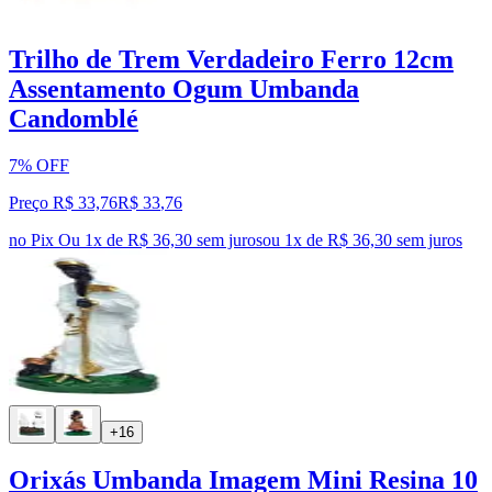
Trilho de Trem Verdadeiro Ferro 12cm
Assentamento Ogum Umbanda
Candomblé
7% OFF
Preço R$ 33,76
R$
33
,
76
no Pix
Ou 1x de R$ 36,30 sem juros
ou
1
x de
R$ 36,30
sem juros
+16
Orixás Umbanda Imagem Mini Resina 10