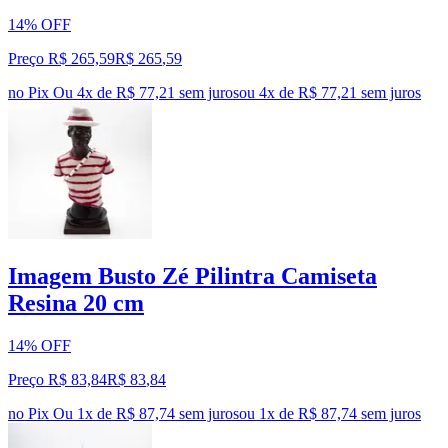
14% OFF
Preço R$ 265,59
R$
265
,
59
no Pix
Ou 4x de R$ 77,21 sem juros
ou
4
x de
R$ 77,21
sem juros
Imagem Busto Zé Pilintra Camiseta
Resina 20 cm
14% OFF
Preço R$ 83,84
R$
83
,
84
no Pix
Ou 1x de R$ 87,74 sem juros
ou
1
x de
R$ 87,74
sem juros