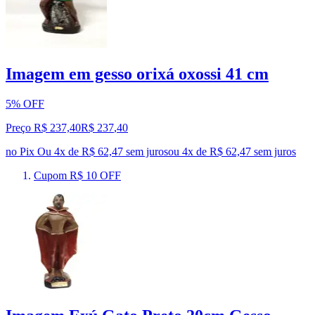
Imagem em gesso orixá oxossi 41 cm
5% OFF
Preço R$ 237,40
R$
237
,
40
no Pix
Ou 4x de R$ 62,47 sem juros
ou
4
x de
R$ 62,47
sem juros
Cupom R$ 10 OFF