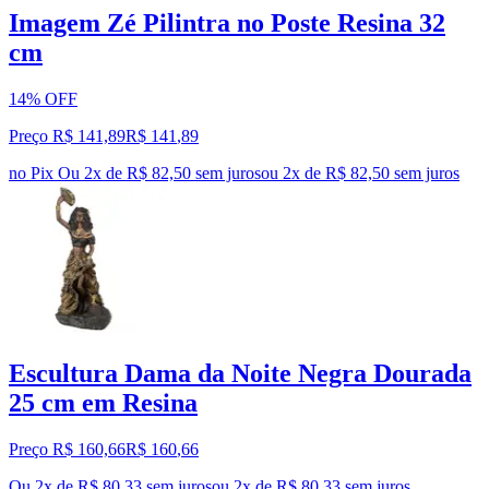
Imagem Zé Pilintra no Poste Resina 32
cm
14% OFF
Preço R$ 141,89
R$
141
,
89
no Pix
Ou 2x de R$ 82,50 sem juros
ou
2
x de
R$ 82,50
sem juros
Escultura Dama da Noite Negra Dourada
25 cm em Resina
Preço R$ 160,66
R$
160
,
66
Ou 2x de R$ 80,33 sem juros
ou
2
x de
R$ 80,33
sem juros