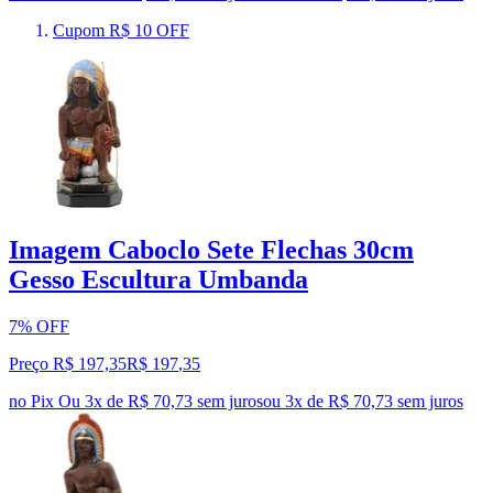
Cupom R$ 10 OFF
Imagem Caboclo Sete Flechas 30cm
Gesso Escultura Umbanda
7% OFF
Preço R$ 197,35
R$
197
,
35
no Pix
Ou 3x de R$ 70,73 sem juros
ou
3
x de
R$ 70,73
sem juros