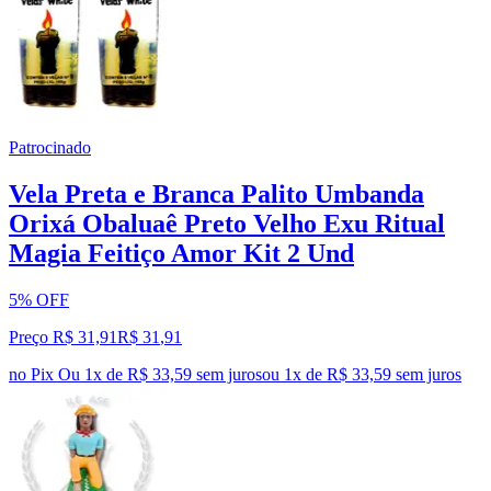
Patrocinado
Vela Preta e Branca Palito Umbanda
Orixá Obaluaê Preto Velho Exu Ritual
Magia Feitiço Amor Kit 2 Und
5% OFF
Preço R$ 31,91
R$
31
,
91
no Pix
Ou 1x de R$ 33,59 sem juros
ou
1
x de
R$ 33,59
sem juros