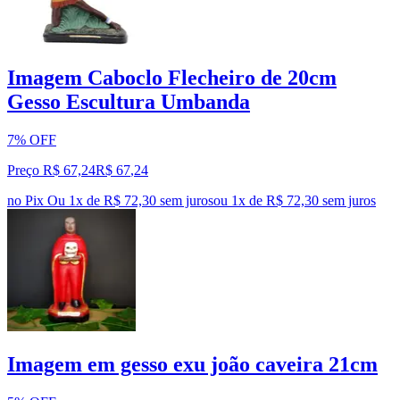
Imagem Caboclo Flecheiro de 20cm
Gesso Escultura Umbanda
7% OFF
Preço R$ 67,24
R$
67
,
24
no Pix
Ou 1x de R$ 72,30 sem juros
ou
1
x de
R$ 72,30
sem juros
Imagem em gesso exu joão caveira 21cm