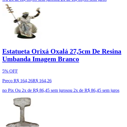
Estatueta Orixá Oxalá 27,5cm De Resina
Umbanda Imagem Branco
5% OFF
Preço R$ 164,26
R$
164
,
26
no Pix
Ou 2x de R$ 86,45 sem juros
ou
2
x de
R$ 86,45
sem juros