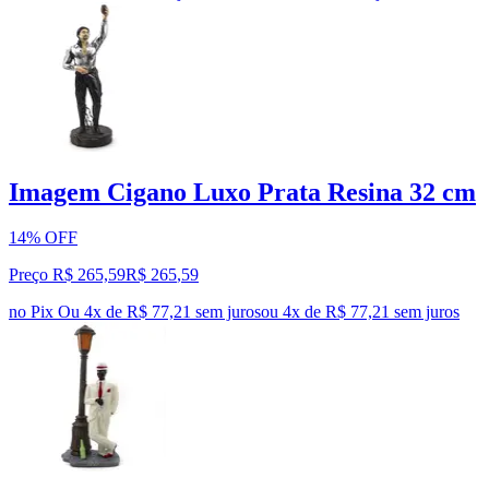
Imagem Cigano Luxo Prata Resina 32 cm
14% OFF
Preço R$ 265,59
R$
265
,
59
no Pix
Ou 4x de R$ 77,21 sem juros
ou
4
x de
R$ 77,21
sem juros