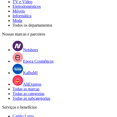
TV e Vídeo
Eletrodomésticos
Móveis
Informática
Moda
Todos os departamentos
Nossas marcas e parceiros
Netshoes
Epoca Cosméticos
KaBuM!
AliExpress
Todas as marcas
Todas as categorias
Todas as subcategorias
Serviços e benefícios
Cartão Luiza