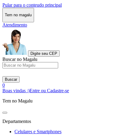
Pular para o conteudo principal
Tem no magalu
Atendimento
Digite seu CEP
Buscar no Magalu
Buscar
0
Boas vindas :)
Entre ou Cadastre-se
Tem no Magalu
Departamentos
Celulares e Smartphones