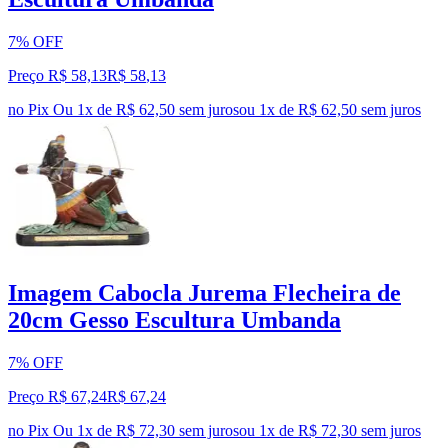
7% OFF
Preço R$ 58,13
R$
58
,
13
no Pix
Ou 1x de R$ 62,50 sem juros
ou
1
x de
R$ 62,50
sem juros
Imagem Cabocla Jurema Flecheira de
20cm Gesso Escultura Umbanda
7% OFF
Preço R$ 67,24
R$
67
,
24
no Pix
Ou 1x de R$ 72,30 sem juros
ou
1
x de
R$ 72,30
sem juros