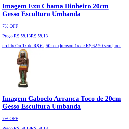
Imagem Exú Chama Dinheiro 20cm
Gesso Escultura Umbanda
7% OFF
Preço R$ 58,13
R$
58
,
13
no Pix
Ou 1x de R$ 62,50 sem juros
ou
1
x de
R$ 62,50
sem juros
Imagem Caboclo Arranca Toco de 20cm
Gesso Escultura Umbanda
7% OFF
Preço R$ 58,13
R$
58
,
13