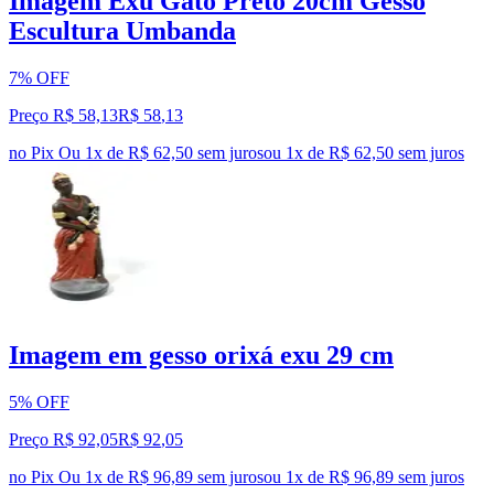
Imagem Exú Gato Preto 20cm Gesso
Escultura Umbanda
7% OFF
Preço R$ 58,13
R$
58
,
13
no Pix
Ou 1x de R$ 62,50 sem juros
ou
1
x de
R$ 62,50
sem juros
Imagem em gesso orixá exu 29 cm
5% OFF
Preço R$ 92,05
R$
92
,
05
no Pix
Ou 1x de R$ 96,89 sem juros
ou
1
x de
R$ 96,89
sem juros