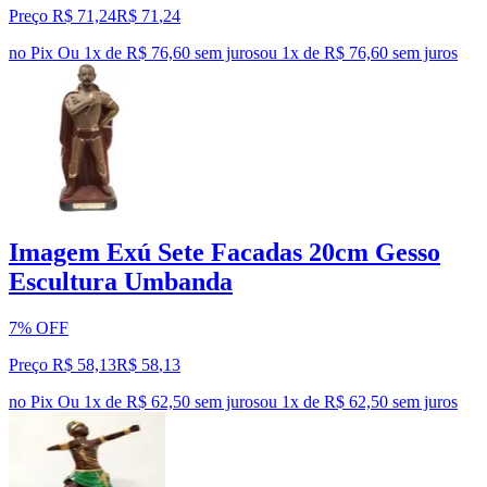
Preço R$ 71,24
R$
71
,
24
no Pix
Ou 1x de R$ 76,60 sem juros
ou
1
x de
R$ 76,60
sem juros
Imagem Exú Sete Facadas 20cm Gesso
Escultura Umbanda
7% OFF
Preço R$ 58,13
R$
58
,
13
no Pix
Ou 1x de R$ 62,50 sem juros
ou
1
x de
R$ 62,50
sem juros