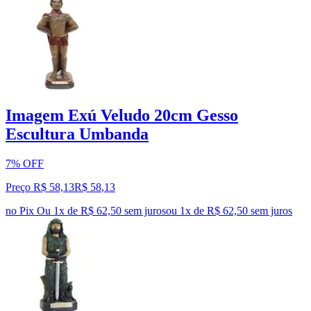
Imagem Exú Veludo 20cm Gesso
Escultura Umbanda
7% OFF
Preço R$ 58,13
R$
58
,
13
no Pix
Ou 1x de R$ 62,50 sem juros
ou
1
x de
R$ 62,50
sem juros