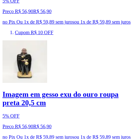
5% OFF
Preço R$ 56,90
R$
56
,
90
no Pix
Ou 1x de R$ 59,89 sem juros
ou
1
x de
R$ 59,89
sem juros
Cupom R$ 10 OFF
Imagem em gesso exu do ouro roupa
preta 20,5 cm
5% OFF
Preço R$ 56,90
R$
56
,
90
no Pix
Ou 1x de R$ 59,89 sem juros
ou
1
x de
R$ 59,89
sem juros