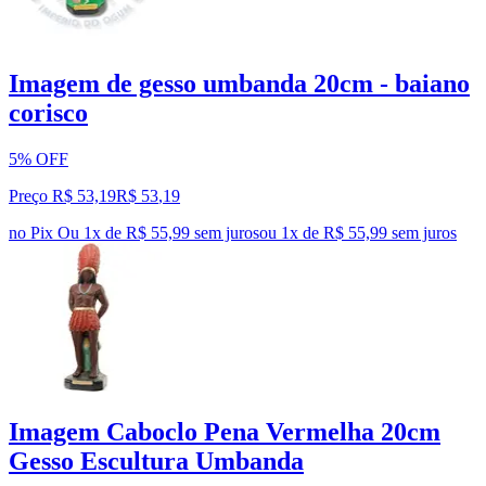
Imagem de gesso umbanda 20cm - baiano
corisco
5% OFF
Preço R$ 53,19
R$
53
,
19
no Pix
Ou 1x de R$ 55,99 sem juros
ou
1
x de
R$ 55,99
sem juros
Imagem Caboclo Pena Vermelha 20cm
Gesso Escultura Umbanda