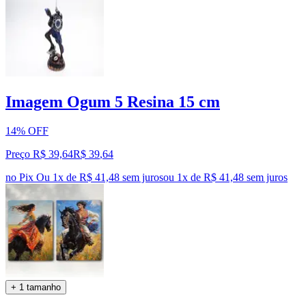
Imagem Ogum 5 Resina 15 cm
14% OFF
Preço R$ 39,64
R$
39
,
64
no Pix
Ou 1x de R$ 41,48 sem juros
ou
1
x de
R$ 41,48
sem juros
+ 1 tamanho