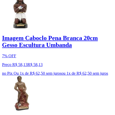
Imagem Caboclo Pena Branca 20cm
Gesso Escultura Umbanda
7% OFF
Preço R$ 58,13
R$
58
,
13
no Pix
Ou 1x de R$ 62,50 sem juros
ou
1
x de
R$ 62,50
sem juros