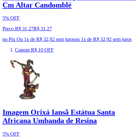
Cm Altar Candomblé
5% OFF
Preço R$ 31,27
R$
31
,
27
no Pix
Ou 1x de R$ 32,92 sem juros
ou
1
x de
R$ 32,92
sem juros
Cupom R$ 10 OFF
Imagem Orixá Iansã Estátua Santa
Africana Umbanda de Resina
5% OFF