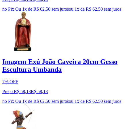
no Pix
Ou 1x de R$ 62,50 sem juros
ou
1
x de
R$ 62,50
sem juros
Imagem Exú João Caveira 20cm Gesso
Escultura Umbanda
7% OFF
Preço R$ 58,13
R$
58
,
13
no Pix
Ou 1x de R$ 62,50 sem juros
ou
1
x de
R$ 62,50
sem juros