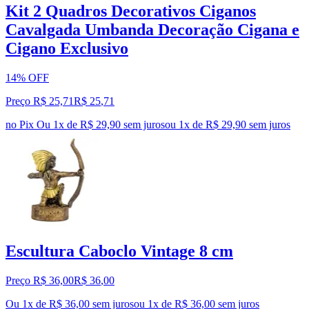
Kit 2 Quadros Decorativos Ciganos
Cavalgada Umbanda Decoração Cigana e
Cigano Exclusivo
14% OFF
Preço R$ 25,71
R$
25
,
71
no Pix
Ou 1x de R$ 29,90 sem juros
ou
1
x de
R$ 29,90
sem juros
Escultura Caboclo Vintage 8 cm
Preço R$ 36,00
R$
36
,
00
Ou 1x de R$ 36,00 sem juros
ou
1
x de
R$ 36,00
sem juros