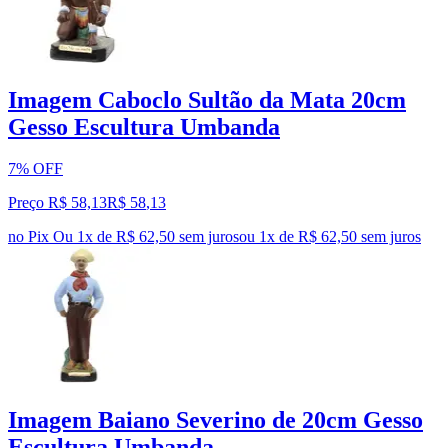
Imagem Caboclo Sultão da Mata 20cm
Gesso Escultura Umbanda
7% OFF
Preço R$ 58,13
R$
58
,
13
no Pix
Ou 1x de R$ 62,50 sem juros
ou
1
x de
R$ 62,50
sem juros
Imagem Baiano Severino de 20cm Gesso
Escultura Umbanda