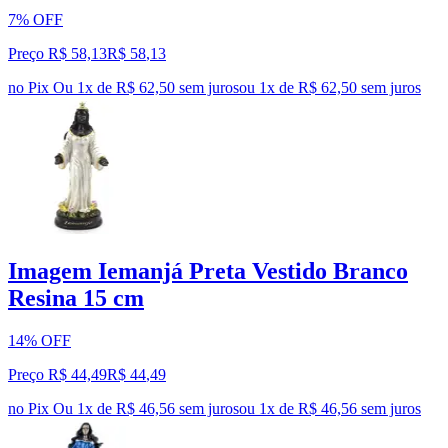
7% OFF
Preço R$ 58,13
R$
58
,
13
no Pix
Ou 1x de R$ 62,50 sem juros
ou
1
x de
R$ 62,50
sem juros
Imagem Iemanjá Preta Vestido Branco
Resina 15 cm
14% OFF
Preço R$ 44,49
R$
44
,
49
no Pix
Ou 1x de R$ 46,56 sem juros
ou
1
x de
R$ 46,56
sem juros