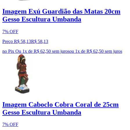
Imagem Exú Guardião das Matas 20cm
Gesso Escultura Umbanda
7% OFF
Preço R$ 58,13
R$
58
,
13
no Pix
Ou 1x de R$ 62,50 sem juros
ou
1
x de
R$ 62,50
sem juros
Imagem Caboclo Cobra Coral de 25cm
Gesso Escultura Umbanda
7% OFF