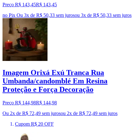
Preço R$ 143,45
R$
143
,
45
no Pix
Ou 3x de R$ 50,33 sem juros
ou
3
x de
R$ 50,33
sem juros
Imagem Orixá Exú Tranca Rua
Umbanda/candomblé Em Resina
Proteção e Força Decoração
Preço R$ 144,98
R$
144
,
98
Ou 2x de R$ 72,49 sem juros
ou
2
x de
R$ 72,49
sem juros
Cupom R$ 20 OFF