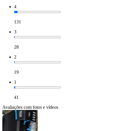
4
131
3
28
2
19
1
41
Avaliações com fotos e vídeos