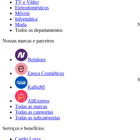
TV e Vídeo
Eletrodomésticos
Móveis
Informática
Moda
N
Todos os departamentos
Nossas marcas e parceiros
Netshoes
Epoca Cosméticos
S
KaBuM!
AliExpress
Todas as marcas
Todas as categorias
Todas as subcategorias
Serviços e benefícios
Cartão Luiza