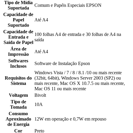
Tipo de Mídia
Comum e Papéis Especiais EPSON
Suportada
Capacidade de
Papel
Até A4
Suportado
Capacidade de
100 folhas A4 de entrada e 30 folhas de A4 na
Entrada e
saída
Saída de Papel
Área de
Até A4
Impressão
Softwares
Software de Instalação Epson
Inclusos
Windows Vista / 7 / 8 / 8.1 /10 ou mais recente
Requisitos do
(32bit, 64bit), Windows Server 2003 (SP2) ou
Sistema
mais recente, Mac OS X 10.7.5 ou mais recente,
Mac OS 11 ou mais recente
Voltagem
Bivolt
Tipo de
10A
Tomada
Consumo
Aproximado
12W em operação e 0,7W em repouso
de Energia
Cor
Preto