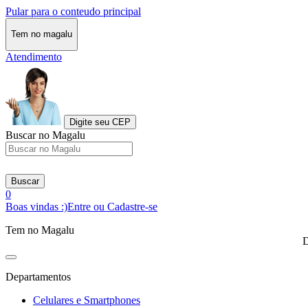
Pular para o conteudo principal
Tem no magalu
Atendimento
Digite seu CEP
Buscar no Magalu
Buscar
0
Boas vindas :)
Entre ou Cadastre-se
Tem no Magalu
D
Departamentos
Celulares e Smartphones