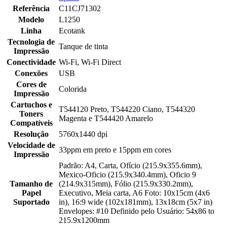
Referência
C11CJ71302
Modelo
L1250
Linha
Ecotank
Tecnologia de
Tanque de tinta
Impressão
Conectividade
Wi-Fi, Wi-Fi Direct
Conexões
USB
Cores de
Colorida
Impressão
Cartuchos e
T544120 Preto, T544220 Ciano, T544320
Toners
Magenta e T544420 Amarelo
Compatíveis
Resolução
5760x1440 dpi
Velocidade de
33ppm em preto e 15ppm em cores
Impressão
Padrão: A4, Carta, Ofício (215.9x355.6mm),
Mexico-Oficio (215.9x340.4mm), Oficio 9
Tamanho de
(214.9x315mm), Fólio (215.9x330.2mm),
Papel
Executivo, Meia carta, A6 Foto: 10x15cm (4x6
Suportado
in), 16:9 wide (102x181mm), 13x18cm (5x7 in)
Envelopes: #10 Definido pelo Usuário: 54x86 to
215.9x1200mm