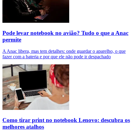
Pode levar notebook no avião? Tudo o que a Anac
permite
A Anac libera, mas tem detalhes: onde guardar o aparelho, o que
fazer com a bateria e por que ele não pode ir despachado
Como tirar print no notebook Lenovo: descubra os
melhores atalhos