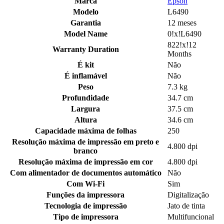
Marca
Epson
Modelo
L6490
Garantia
12 meses
Model Name
0!x!L6490
822!x!12
Warranty Duration
Months
É kit
Não
É inflamável
Não
Peso
7.3 kg
Profundidade
34.7 cm
Largura
37.5 cm
Altura
34.6 cm
Capacidade máxima de folhas
250
Resolução máxima de impressão em preto e
4.800 dpi
branco
Resolução máxima de impressão em cor
4.800 dpi
Com alimentador de documentos automático
Não
Com Wi-Fi
Sim
Funções da impressora
Digitalização
Tecnologia de impressão
Jato de tinta
Tipo de impressora
Multifuncional