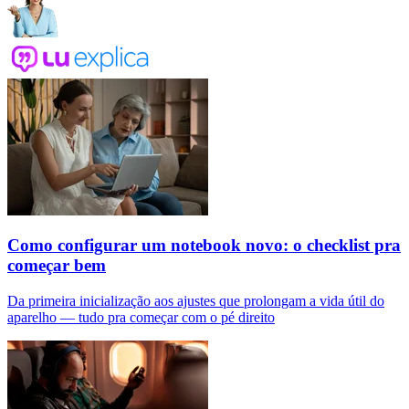
Como configurar um notebook novo: o checklist pra
começar bem
Da primeira inicialização aos ajustes que prolongam a vida útil do
aparelho — tudo pra começar com o pé direito