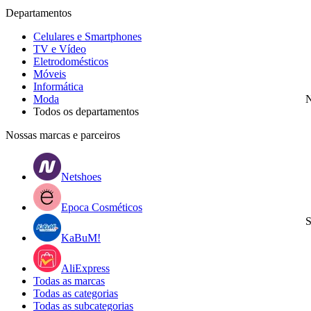
Departamentos
Celulares e Smartphones
TV e Vídeo
Eletrodomésticos
Móveis
Informática
Moda
N
Todos os departamentos
Nossas marcas e parceiros
Netshoes
Epoca Cosméticos
S
KaBuM!
AliExpress
Todas as marcas
Todas as categorias
Todas as subcategorias