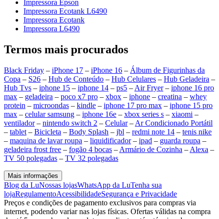
Impressora Epson
Impressora Ecotank L6490
Impressora Ecotank
Impressora L6490
Termos mais procurados
Black Friday
–
iPhone 17
–
iPhone 16
–
Álbum de Figurinhas da
Copa
–
S26
–
Hub de Conteúdo
–
Hub Celulares
–
Hub Geladeira
–
Hub Tvs
–
iphone 15
–
iphone 14
–
ps5
–
Air Fryer
–
iphone 16 pro
max
–
geladeira
–
poco x7 pro
–
xbox
–
iphone
–
creatina
–
whey
protein
–
microondas
–
kindle
–
iphone 17 pro max
–
iphone 15 pro
max
–
celular samsung
–
iphone 16e
–
xbox series s
–
xiaomi
–
ventilador
–
nintendo switch 2
–
Celular
–
Ar Condicionado Portátil
–
tablet
–
Bicicleta
–
Body Splash
–
jbl
–
redmi note 14
–
tenis nike
–
maquina de lavar roupa
–
liquidificador
–
ipad
–
guarda roupa
–
geladeira frost free
–
fogão 4 bocas
–
Armário de Cozinha
–
Alexa
–
TV 50 polegadas
–
TV 32 polegadas
Mais informações
Blog da Lu
Nossas lojas
WhatsApp da Lu
Tenha sua
loja
Regulamento
Acessibilidade
Segurança e Privacidade
Preços e condições de pagamento exclusivos para compras via
internet, podendo variar nas lojas físicas. Ofertas válidas na compra