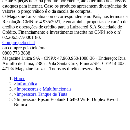
de até 5 peças de cada produto por cliente, até o término dos nossos
estoques para internet. Caso os produtos apresentem divergências de
valores, o preço válido é o da sacola de compras.
O Magazine Luiza atua como correspondente no País, nos termos da
Resolução CMN nº 4.935/2021, e encaminha propostas de cartão de
crédito e operações de crédito para a Luizacred S.A Sociedade de
Crédito, Financiamento e Investimento inscrita no CNPJ sob o nº
02.206.577/0001-80.
Compre pelo chat
ou compre pelo telefone:
0800 773 3838
Magazine Luiza S/A - CNPJ: 47.960.950/1088-36 - Endereço: Rua
Arnulfo de Lima, 2385 - Vila Santa Cruz, Franca/SP - CEP 14.403-
471 ® Magazine Luiza – Todos os direitos reservados.
Home
>
informática
>
Impressoras e Multifuncionais
>
Impressora Tanque de Tinta
>
Impressora Epson Ecotank L6490 Wi-Fi Duplex Bivolt -
Branca