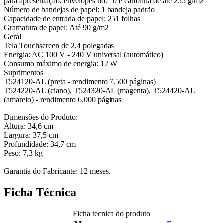
para apresentação, envelopes no. 10 e cartolina de até 255 g/m2
Número de bandejas de papel: 1 bandeja padrão
Capacidade de entrada de papel: 251 folhas
Gramatura de papel: Até 90 g/m2
Geral
Tela Touchscreen de 2,4 polegadas
Energia: AC 100 V - 240 V universal (automático)
Consumo máximo de energia: 12 W
Suprimentos
T524120-AL (preta - rendimento 7.500 páginas)
T524220-AL (ciano), T524320-AL (magenta), T524420-AL
(amarelo) - rendimento 6.000 páginas
Dimensões do Produto:
Altura: 34,6 cm
Largura: 37,5 cm
Profundidade: 34,7 cm
Peso: 7,3 kg
Garantia do Fabricante: 12 meses.
Ficha Técnica
Ficha tecnica do produto