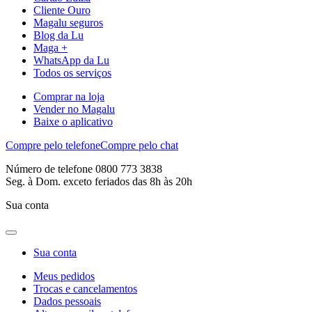
Cliente Ouro
Magalu seguros
Blog da Lu
Maga +
WhatsApp da Lu
Todos os serviços
Comprar na loja
Vender no Magalu
Baixe o aplicativo
Compre pelo telefone
Compre pelo chat
Número de telefone 0800 773 3838
Seg. à Dom. exceto feriados das 8h às 20h
Sua conta
Sua conta
Meus pedidos
Trocas e cancelamentos
Dados pessoais