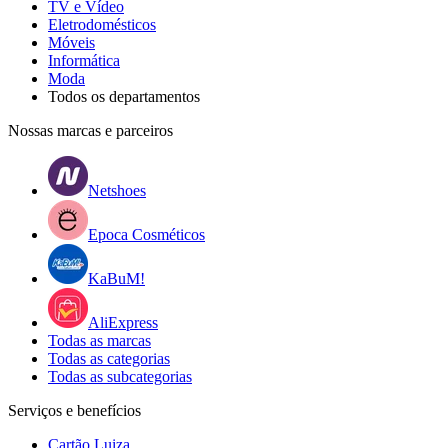
TV e Vídeo
Eletrodomésticos
Móveis
Informática
Moda
Todos os departamentos
Nossas marcas e parceiros
Netshoes
Epoca Cosméticos
KaBuM!
AliExpress
Todas as marcas
Todas as categorias
Todas as subcategorias
Serviços e benefícios
Cartão Luiza