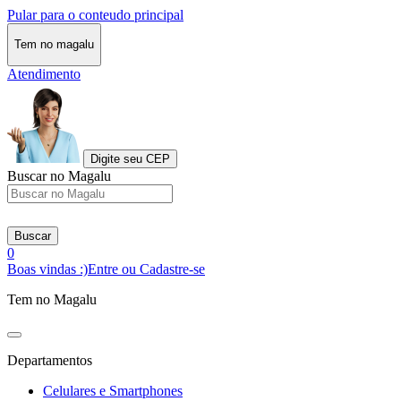
Pular para o conteudo principal
Tem no magalu
Atendimento
Digite seu CEP
Buscar no Magalu
Buscar
0
Boas vindas :)
Entre ou Cadastre-se
Tem no Magalu
Departamentos
Celulares e Smartphones