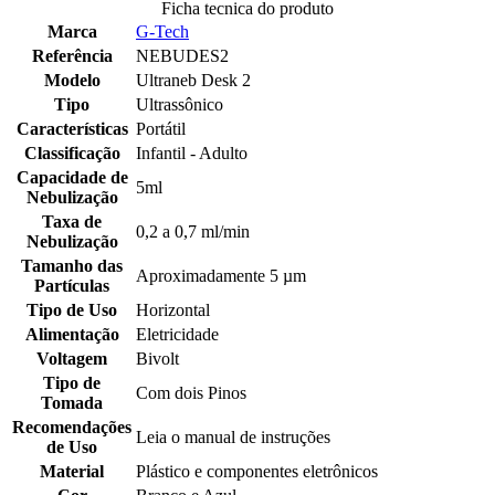
Ficha tecnica do produto
Marca
G-Tech
Referência
NEBUDES2
Modelo
Ultraneb Desk 2
Tipo
Ultrassônico
Características
Portátil
Classificação
Infantil - Adulto
Capacidade de
5ml
Nebulização
Taxa de
0,2 a 0,7 ml/min
Nebulização
Tamanho das
Aproximadamente 5 µm
Partículas
Tipo de Uso
Horizontal
Alimentação
Eletricidade
Voltagem
Bivolt
Tipo de
Com dois Pinos
Tomada
Recomendações
Leia o manual de instruções
de Uso
Material
Plástico e componentes eletrônicos