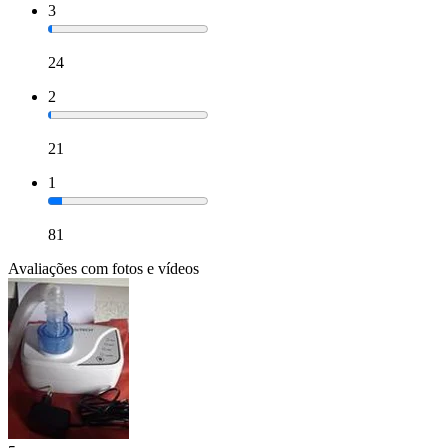
3
24
2
21
1
81
Avaliações com fotos e vídeos