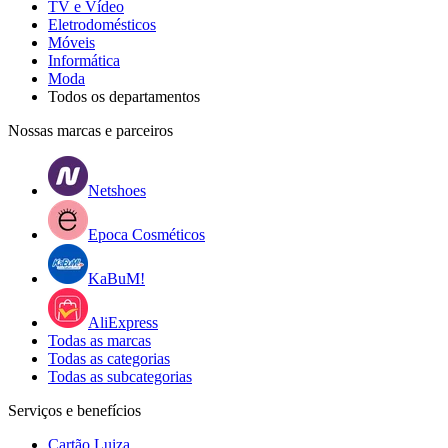
TV e Vídeo
Eletrodomésticos
Móveis
Informática
Moda
Todos os departamentos
Nossas marcas e parceiros
Netshoes
Epoca Cosméticos
KaBuM!
AliExpress
Todas as marcas
Todas as categorias
Todas as subcategorias
Serviços e benefícios
Cartão Luiza