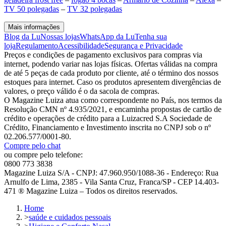
TV 50 polegadas
–
TV 32 polegadas
Mais informações
Blog da Lu
Nossas lojas
WhatsApp da Lu
Tenha sua
loja
Regulamento
Acessibilidade
Segurança e Privacidade
Preços e condições de pagamento exclusivos para compras via
internet, podendo variar nas lojas físicas. Ofertas válidas na compra
de até 5 peças de cada produto por cliente, até o término dos nossos
estoques para internet. Caso os produtos apresentem divergências de
valores, o preço válido é o da sacola de compras.
O Magazine Luiza atua como correspondente no País, nos termos da
Resolução CMN nº 4.935/2021, e encaminha propostas de cartão de
crédito e operações de crédito para a Luizacred S.A Sociedade de
Crédito, Financiamento e Investimento inscrita no CNPJ sob o nº
02.206.577/0001-80.
Compre pelo chat
ou compre pelo telefone:
0800 773 3838
Magazine Luiza S/A - CNPJ: 47.960.950/1088-36 - Endereço: Rua
Arnulfo de Lima, 2385 - Vila Santa Cruz, Franca/SP - CEP 14.403-
471 ® Magazine Luiza – Todos os direitos reservados.
Home
>
saúde e cuidados pessoais