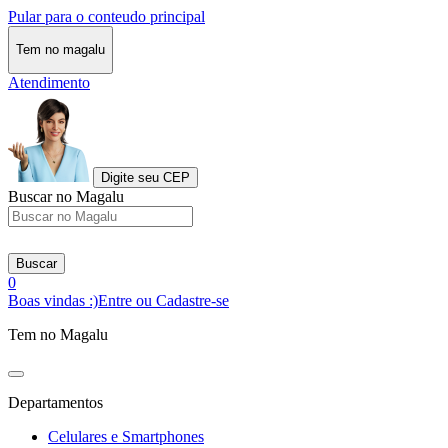
Pular para o conteudo principal
Tem no magalu
Atendimento
Digite seu CEP
Buscar no Magalu
Buscar
0
Boas vindas :)
Entre ou Cadastre-se
Tem no Magalu
Departamentos
Celulares e Smartphones