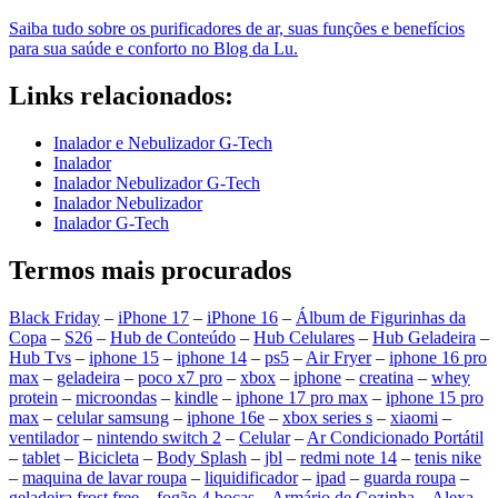
Saiba tudo sobre os purificadores de ar, suas funções e benefícios
para sua saúde e conforto no Blog da Lu.
Links relacionados:
Inalador e Nebulizador G-Tech
Inalador
Inalador Nebulizador G-Tech
Inalador Nebulizador
Inalador G-Tech
Termos mais procurados
Black Friday
–
iPhone 17
–
iPhone 16
–
Álbum de Figurinhas da
Copa
–
S26
–
Hub de Conteúdo
–
Hub Celulares
–
Hub Geladeira
–
Hub Tvs
–
iphone 15
–
iphone 14
–
ps5
–
Air Fryer
–
iphone 16 pro
max
–
geladeira
–
poco x7 pro
–
xbox
–
iphone
–
creatina
–
whey
protein
–
microondas
–
kindle
–
iphone 17 pro max
–
iphone 15 pro
max
–
celular samsung
–
iphone 16e
–
xbox series s
–
xiaomi
–
ventilador
–
nintendo switch 2
–
Celular
–
Ar Condicionado Portátil
–
tablet
–
Bicicleta
–
Body Splash
–
jbl
–
redmi note 14
–
tenis nike
–
maquina de lavar roupa
–
liquidificador
–
ipad
–
guarda roupa
–
geladeira frost free
–
fogão 4 bocas
–
Armário de Cozinha
–
Alexa
–