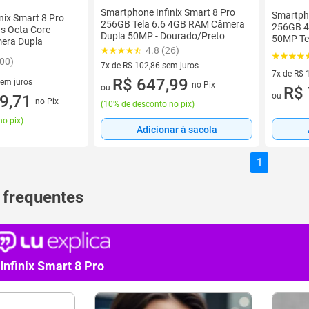
Smartphone Infinix Smart 8 Pro
Smartpho
nix Smart 8 Pro
256GB Tela 6.6 4GB RAM Câmera
256GB 4
s Octa Core
Dupla 50MP - Dourado/Preto
50MP Te
era Dupla
4.8 (26)
Preto
500)
7x de R$ 102,86 sem juros
7x de R$ 
7 vez de R$ 102,86 sem juros
R$ 647,99
sem juros
no Pix
ou
7 vez de 
R$ 
ou
9 sem juros
9,71
no Pix
(
10% de desconto no pix
)
no pix
)
Adicionar à sacola
1
 frequentes
Infinix Smart 8 Pro