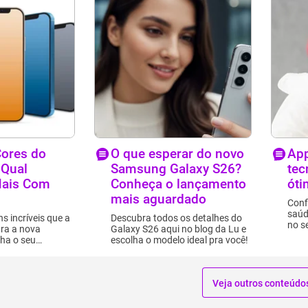
ores do
O que esperar do novo
App
 Qual
Samsung Galaxy S26?
tec
ais Com
Conheça o lançamento
óti
mais aguardado
Conf
saúd
s incríveis que a
Descubra todos os detalhes do
no s
ara a nova
Galaxy S26 aqui no blog da Lu e
lha o seu
escolha o modelo ideal pra você!
Veja outros conteúdo