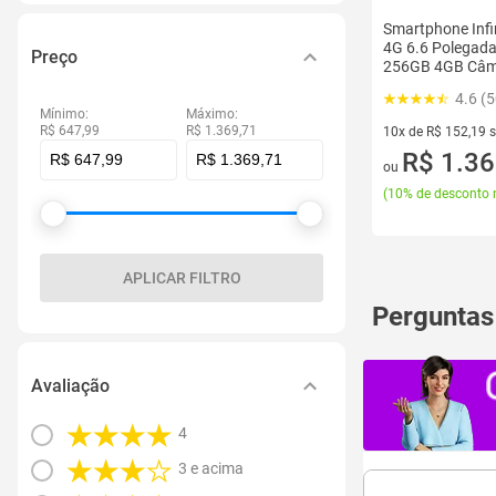
Smartphone Infi
4G 6.6 Polegada
Preço
256GB 4GB Câm
4.6 (
Mínimo:
Máximo:
R$ 647,99
R$ 1.369,71
10x de R$ 152,19 
10 vez de R$ 152,1
R$ 1.36
ou
(
10% de desconto 
APLICAR FILTRO
Perguntas
Avaliação
4
3 e acima