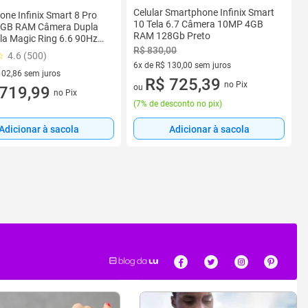
Celular Smartphone Infinix Smart
ne Infinix Smart 8 Pro
10 Tela 6.7 Câmera 10MP 4GB
GB RAM Câmera Dupla
RAM 128Gb Preto
la Magic Ring 6.6 90Hz
R$ 830,00
4.6 (500)
6x de R$ 130,00 sem juros
102,86 sem juros
6 vez de R$ 130,00 sem juros
R$ 725,39
no Pix
ou
R$ 102,86 sem juros
719,99
no Pix
(
7% de desconto no pix
)
Adicionar à sacola
Adicionar à sacola