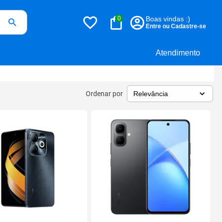
0
Boas vindas :)
Entre ou Cadastre-se
Atendimento
Ordenar por