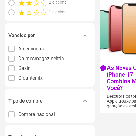
2 e acima
1 e acima
Vendido por
Americanas
Dalmesmagazineltda
As Novas C
Gazin
iPhone 17:
Gigantemix
Combina M
Você?
Descubra os ton
Tipo de compra
Apple trouxe p
geração e esco
favorito!
Compra nacional