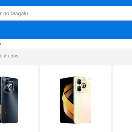
o Magalu
o
contrados