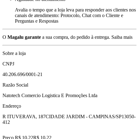
Avalia o tempo que a loja leva para responder aos clientes nos
canais de atendimento: Protocolo, Chat com o Cliente e
Perguntas e Respostas
O
Magalu garante
a sua compra, do pedido à entrega.
Saiba mais
Sobre a loja
CNPJ
40.206.696/0001-21
Razão Social
Natotech Comercio Logistica E Promoções Ltda
Endereço
R ITUVERAVA, 187
CIDADE JARDIM - CAMPINAS/SP
13050-
412
Preço R$ 10,22
R$
10
,
22