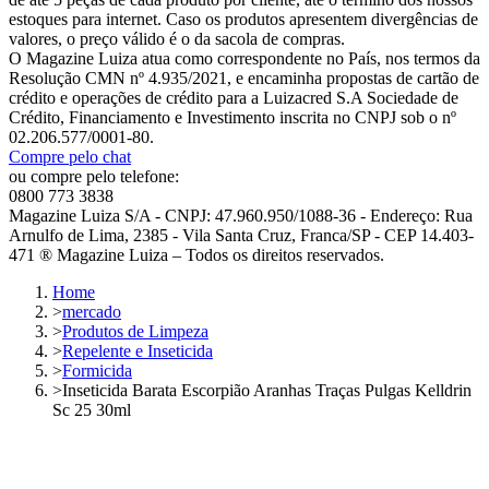
estoques para internet. Caso os produtos apresentem divergências de
valores, o preço válido é o da sacola de compras.
O Magazine Luiza atua como correspondente no País, nos termos da
Resolução CMN nº 4.935/2021, e encaminha propostas de cartão de
crédito e operações de crédito para a Luizacred S.A Sociedade de
Crédito, Financiamento e Investimento inscrita no CNPJ sob o nº
02.206.577/0001-80.
Compre pelo chat
ou compre pelo telefone:
0800 773 3838
Magazine Luiza S/A - CNPJ: 47.960.950/1088-36 - Endereço: Rua
Arnulfo de Lima, 2385 - Vila Santa Cruz, Franca/SP - CEP 14.403-
471 ® Magazine Luiza – Todos os direitos reservados.
Home
>
mercado
>
Produtos de Limpeza
>
Repelente e Inseticida
>
Formicida
>
Inseticida Barata Escorpião Aranhas Traças Pulgas Kelldrin
Sc 25 30ml