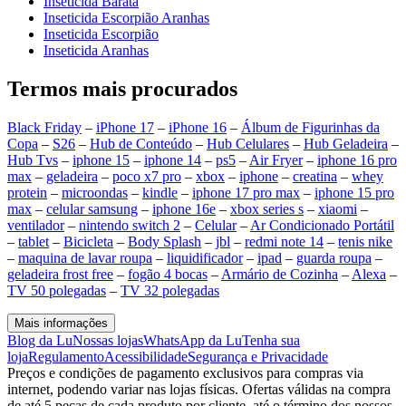
Inseticida Barata
Inseticida Escorpião Aranhas
Inseticida Escorpião
Inseticida Aranhas
Termos mais procurados
Black Friday
–
iPhone 17
–
iPhone 16
–
Álbum de Figurinhas da
Copa
–
S26
–
Hub de Conteúdo
–
Hub Celulares
–
Hub Geladeira
–
Hub Tvs
–
iphone 15
–
iphone 14
–
ps5
–
Air Fryer
–
iphone 16 pro
max
–
geladeira
–
poco x7 pro
–
xbox
–
iphone
–
creatina
–
whey
protein
–
microondas
–
kindle
–
iphone 17 pro max
–
iphone 15 pro
max
–
celular samsung
–
iphone 16e
–
xbox series s
–
xiaomi
–
ventilador
–
nintendo switch 2
–
Celular
–
Ar Condicionado Portátil
–
tablet
–
Bicicleta
–
Body Splash
–
jbl
–
redmi note 14
–
tenis nike
–
maquina de lavar roupa
–
liquidificador
–
ipad
–
guarda roupa
–
geladeira frost free
–
fogão 4 bocas
–
Armário de Cozinha
–
Alexa
–
TV 50 polegadas
–
TV 32 polegadas
Mais informações
Blog da Lu
Nossas lojas
WhatsApp da Lu
Tenha sua
loja
Regulamento
Acessibilidade
Segurança e Privacidade
Preços e condições de pagamento exclusivos para compras via
internet, podendo variar nas lojas físicas. Ofertas válidas na compra
de até 5 peças de cada produto por cliente, até o término dos nossos