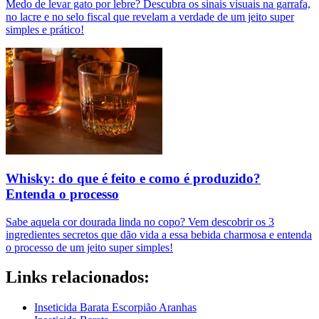
Medo de levar gato por lebre? Descubra os sinais visuais na garrafa,
no lacre e no selo fiscal que revelam a verdade de um jeito super
simples e prático!
Whisky: do que é feito e como é produzido?
Entenda o processo
Sabe aquela cor dourada linda no copo? Vem descobrir os 3
ingredientes secretos que dão vida a essa bebida charmosa e entenda
o processo de um jeito super simples!
Links relacionados:
Inseticida Barata Escorpião Aranhas