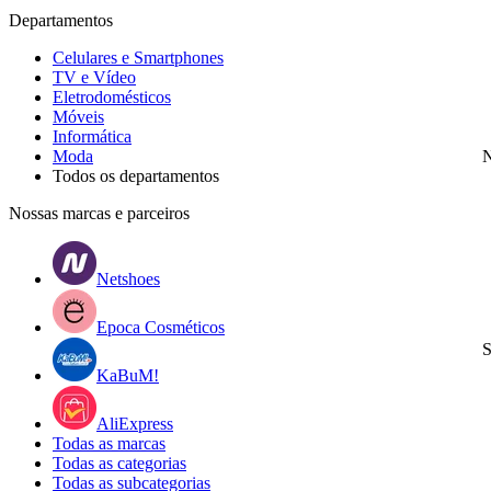
Departamentos
Celulares e Smartphones
TV e Vídeo
Eletrodomésticos
Móveis
Informática
Moda
N
Todos os departamentos
Nossas marcas e parceiros
Netshoes
Epoca Cosméticos
S
KaBuM!
AliExpress
Todas as marcas
Todas as categorias
Todas as subcategorias