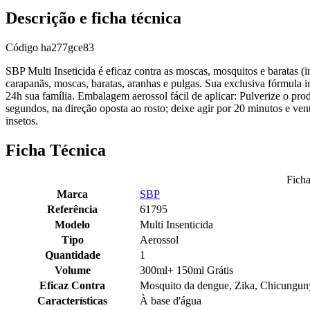
Descrição e ficha técnica
Código
ha277gce83
SBP Multi Inseticida é eficaz contra as moscas, mosquitos e baratas (
carapanãs, moscas, baratas, aranhas e pulgas. Sua exclusiva fórmula ins
24h sua família. Embalagem aerossol fácil de aplicar: Pulverize o pro
segundos, na direção oposta ao rosto; deixe agir por 20 minutos e ve
insetos.
Ficha Técnica
Ficha
Marca
SBP
Referência
61795
Modelo
Multi Insenticida
Tipo
Aerossol
Quantidade
1
Volume
300ml+ 150ml Grátis
Eficaz Contra
Mosquito da dengue, Zika, Chicungun
Características
À base d'água