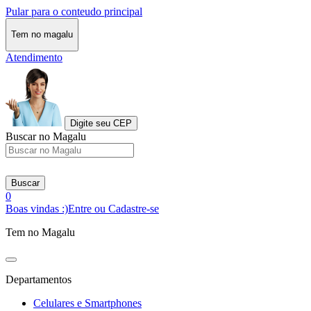
Pular para o conteudo principal
Tem no magalu
Atendimento
Digite seu CEP
Buscar no Magalu
Buscar
0
Boas vindas :)
Entre ou Cadastre-se
Tem no Magalu
Departamentos
Celulares e Smartphones