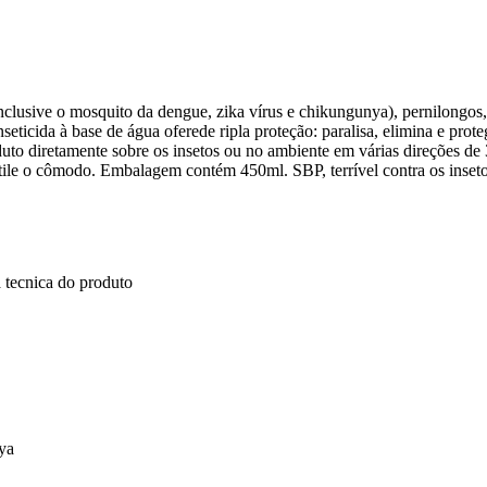
inclusive o mosquito da dengue, zika vírus e chikungunya), pernilongos
eticida à base de água oferede ripla proteção: paralisa, elimina e prote
duto diretamente sobre os insetos ou no ambiente em várias direções de 
ntile o cômodo. Embalagem contém 450ml. SBP, terrível contra os inseto
 tecnica do produto
ya