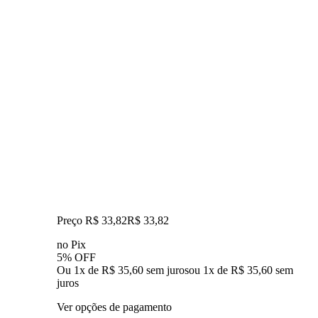
Preço R$ 33,82
R$
33
,
82
no Pix
5% OFF
Ou 1x de R$ 35,60 sem juros
ou
1
x de
R$ 35,60
sem
juros
Ver opções de pagamento