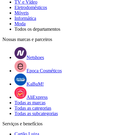
TV e Vídeo
Eletrodomésticos
Móveis
Informática
Moda
Todos os departamentos
Nossas marcas e parceiros
Netshoes
Epoca Cosméticos
KaBuM!
AliExpress
Todas as marcas
Todas as categorias
Todas as subcategorias
Serviços e benefícios
Cartão Luiza