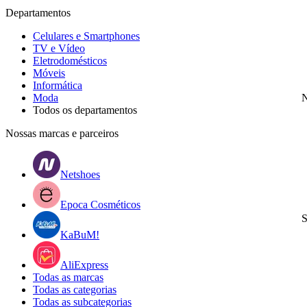
Departamentos
Celulares e Smartphones
TV e Vídeo
Eletrodomésticos
Móveis
Informática
Moda
N
Todos os departamentos
Nossas marcas e parceiros
Netshoes
Epoca Cosméticos
S
KaBuM!
AliExpress
Todas as marcas
Todas as categorias
Todas as subcategorias