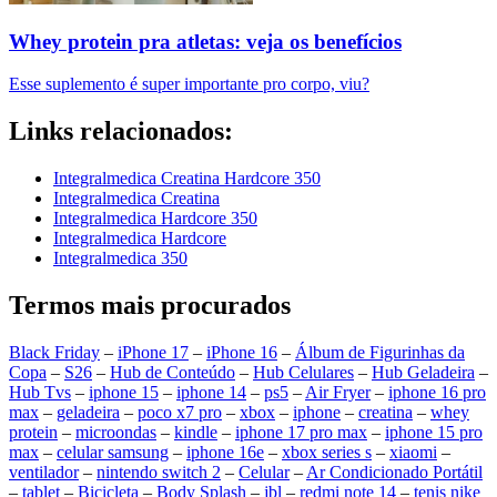
Whey protein pra atletas: veja os benefícios
Esse suplemento é super importante pro corpo, viu?
Links relacionados:
Integralmedica Creatina Hardcore 350
Integralmedica Creatina
Integralmedica Hardcore 350
Integralmedica Hardcore
Integralmedica 350
Termos mais procurados
Black Friday
–
iPhone 17
–
iPhone 16
–
Álbum de Figurinhas da
Copa
–
S26
–
Hub de Conteúdo
–
Hub Celulares
–
Hub Geladeira
–
Hub Tvs
–
iphone 15
–
iphone 14
–
ps5
–
Air Fryer
–
iphone 16 pro
max
–
geladeira
–
poco x7 pro
–
xbox
–
iphone
–
creatina
–
whey
protein
–
microondas
–
kindle
–
iphone 17 pro max
–
iphone 15 pro
max
–
celular samsung
–
iphone 16e
–
xbox series s
–
xiaomi
–
ventilador
–
nintendo switch 2
–
Celular
–
Ar Condicionado Portátil
–
tablet
–
Bicicleta
–
Body Splash
–
jbl
–
redmi note 14
–
tenis nike