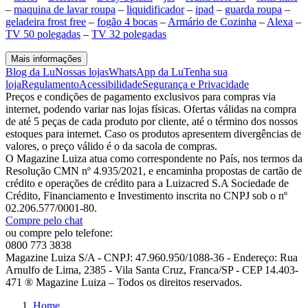
–
maquina de lavar roupa
–
liquidificador
–
ipad
–
guarda roupa
–
geladeira frost free
–
fogão 4 bocas
–
Armário de Cozinha
–
Alexa
–
TV 50 polegadas
–
TV 32 polegadas
Mais informações
Blog da Lu
Nossas lojas
WhatsApp da Lu
Tenha sua
loja
Regulamento
Acessibilidade
Segurança e Privacidade
Preços e condições de pagamento exclusivos para compras via
internet, podendo variar nas lojas físicas. Ofertas válidas na compra
de até 5 peças de cada produto por cliente, até o término dos nossos
estoques para internet. Caso os produtos apresentem divergências de
valores, o preço válido é o da sacola de compras.
O Magazine Luiza atua como correspondente no País, nos termos da
Resolução CMN nº 4.935/2021, e encaminha propostas de cartão de
crédito e operações de crédito para a Luizacred S.A Sociedade de
Crédito, Financiamento e Investimento inscrita no CNPJ sob o nº
02.206.577/0001-80.
Compre pelo chat
ou compre pelo telefone:
0800 773 3838
Magazine Luiza S/A - CNPJ: 47.960.950/1088-36 - Endereço: Rua
Arnulfo de Lima, 2385 - Vila Santa Cruz, Franca/SP - CEP 14.403-
471 ® Magazine Luiza – Todos os direitos reservados.
Home