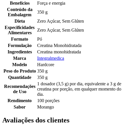
Benefícios
Força e energia
Conteúdo da
350 g
Embalagem
Dieta
Zero Açúcar, Sem Glúten
Especificidades
Zero Açúcar, Sem Glúten
Alimentares
Formato
Pó
Formulação
Creatina Monohidratada
Ingredientes
Creatina monohidratada
Marca
Integralmedica
Modelo
Hardcore
Peso do Produto
350 g
Quantidade
350 g
1 dosador (3,5 g) por dia, equivalente a 3 g de
Recomendações
creatina por porção, em qualquer momento do
de Uso
dia.
Rendimento
100 porções
Sabor
Morango
Avaliações dos clientes