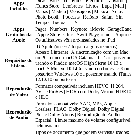
Dicas | FaceTime | Fotos | Freeform | Gravador |
Apps
iTunes Store | Lembretes | Livros | Lupa | Mail |
Incluídos
Mapas | Medida | Mensagens | Música | Notas |
Photo Booth | Podcasts | Relógio | Safari | Siri |
Tempo | Traduzir | TV
Apps
Pages | Numbers | Keynote | iMovie | GarageBand
Gratuitos da
| Apple Store | Clips | Swift Playgrounds | Suporte |
Apple
Os aplicativos vêm pré-instalados no iPad
ID Apple (necessário para alguns recursos) |
Acesso à internet | A sincronização com um Mac
ou PC requer: macOS Catalina 10.15 ou posterior
Requisitos do
usando o Finder; macOS High Sierra 10.13 a
Sistema
macOS Mojave 10.14.6 usando o iTunes 12.9 ou
posterior; Windows 10 ou posterior usando iTunes
12.12.10 ou posterior
Formatos compatíveis incluem HEVC, H.264,
Reprodução
AV1 e ProRes | HDR com Dolby Vision, HDR10
de Vídeo
e HLG
Formatos compatíveis: AAC, MP3, Apple
Lossless, FLAC, Dolby Digital, Dolby Digital
Reprodução
Plus e Dolby Atmos | Reprodução de Áudio
de Áudio
Espacial | Limite máximo de volume configurável
pelo usuário
Tipos de documento que podem ser visualizados: