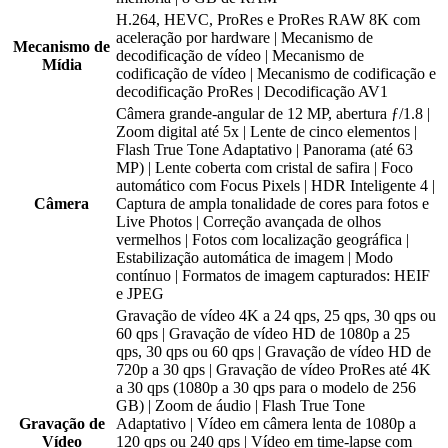
H.264, HEVC, ProRes e ProRes RAW 8K com
aceleração por hardware | Mecanismo de
Mecanismo de
decodificação de vídeo | Mecanismo de
Mídia
codificação de vídeo | Mecanismo de codificação e
decodificação ProRes | Decodificação AV1
Câmera grande-angular de 12 MP, abertura ƒ/1.8 |
Zoom digital até 5x | Lente de cinco elementos |
Flash True Tone Adaptativo | Panorama (até 63
MP) | Lente coberta com cristal de safira | Foco
automático com Focus Pixels | HDR Inteligente 4 |
Câmera
Captura de ampla tonalidade de cores para fotos e
Live Photos | Correção avançada de olhos
vermelhos | Fotos com localização geográfica |
Estabilização automática de imagem | Modo
contínuo | Formatos de imagem capturados: HEIF
e JPEG
Gravação de vídeo 4K a 24 qps, 25 qps, 30 qps ou
60 qps | Gravação de vídeo HD de 1080p a 25
qps, 30 qps ou 60 qps | Gravação de vídeo HD de
720p a 30 qps | Gravação de vídeo ProRes até 4K
a 30 qps (1080p a 30 qps para o modelo de 256
GB) | Zoom de áudio | Flash True Tone
Gravação de
Adaptativo | Vídeo em câmera lenta de 1080p a
Vídeo
120 qps ou 240 qps | Vídeo em time-lapse com