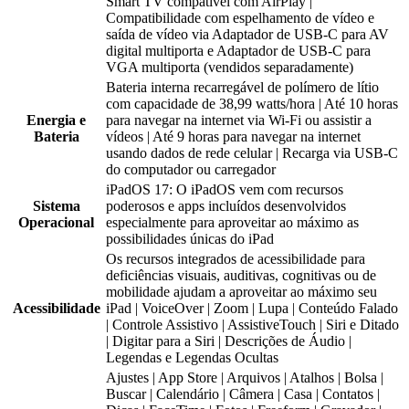
Smart TV compatível com AirPlay |
Compatibilidade com espelhamento de vídeo e
saída de vídeo via Adaptador de USB‑C para AV
digital multiporta e Adaptador de USB‑C para
VGA multiporta (vendidos separadamente)
Bateria interna recarregável de polímero de lítio
com capacidade de 38,99 watts/hora | Até 10 horas
Energia e
para navegar na internet via Wi-Fi ou assistir a
Bateria
vídeos | Até 9 horas para navegar na internet
usando dados de rede celular | Recarga via USB-C
do computador ou carregador
iPadOS 17: O iPadOS vem com recursos
Sistema
poderosos e apps incluídos desenvolvidos
Operacional
especialmente para aproveitar ao máximo as
possibilidades únicas do iPad
Os recursos integrados de acessibilidade para
deficiências visuais, auditivas, cognitivas ou de
mobilidade ajudam a aproveitar ao máximo seu
Acessibilidade
iPad | VoiceOver | Zoom | Lupa | Conteúdo Falado
| Controle Assistivo | AssistiveTouch | Siri e Ditado
| Digitar para a Siri | Descrições de Áudio |
Legendas e Legendas Ocultas
Ajustes | App Store | Arquivos | Atalhos | Bolsa |
Buscar | Calendário | Câmera | Casa | Contatos |