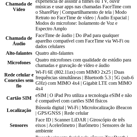
experiência de assistir a filmes ou TV, ouvir
Chamada de
músicas e usar apps nas chamadas FaceTime com
Vídeo
o SharePlay | Compartilhamento de tela | Modo
Retrato no FaceTime de vídeo | Áudio Espacial |
Modos do microfone: Isolamento de Voz e
Espectro Amplo
FaceTime de áudio | Do iPad para qualquer
Chamada de
aparelho compatível com FaceTime via Wi-Fi ou
Áudio
dados celulares
Alto-falantes
Quatro alto-falantes
Quatro microfones com qualidade de estúdio para
Microfones
chamadas e gravação de vídeo e áudio
Wi-Fi 6E (802.11ax) com MIMO 2x25 | Duas
Rede celular e
frequências simultâneas | Bluetooth 5.3 | 5G (sub-6
Conexões sem
GHz) com MIMO 4x4 | Gigabit LTE com MIMO
fio
4x4
eSIM | O iPad Pro utiliza a tecnologia eSIM e não
Cartão SIM
é compatível com cartões SIM físicos
Bússola digital | Wi-Fi | Microlocalização iBeacon
Localização
| GPS/GNSS | Rede celular
Face ID | Scanner LiDAR | Giroscópio de três
Sensores
eixos | Acelerômetro | Barômetro | Sensores de luz
ambiente