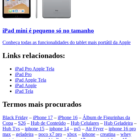
iPad mini é pequeno só no tamanho
Conheça todas as funcionalidades do tablet mais portátil da Apple
Links relacionados:
iPad Pro Apple Tela
iPad Pro
iPad Apple Tela
iPad Apple
iPad Tela
Termos mais procurados
Black Friday
–
iPhone 17
–
iPhone 16
–
Álbum de Figurinhas da
Copa
–
S26
–
Hub de Conteúdo
–
Hub Celulares
–
Hub Geladeira
–
Hub Tvs
–
iphone 15
–
iphone 14
–
ps5
–
Air Fryer
–
iphone 16 pro
max
–
geladeira
–
poco x7 pro
–
xbox
–
iphone
–
creatina
–
whey