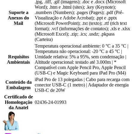
.jpg, .tiff, .gif (imagens); .doc e .docx (Microsoft
Word); .htm e .html (sites); .key (Keynote);
Suporte a
.numbers (Numbers); .pages (Pages); .pdf (Pré-
Anexos do
Visualização e Adobe Acrobat); .ppt e .pptx
Mail
(Microsoft PowerPoint); .txt (texto); .rtf (rich text
format); .vcf (informações de contatos); .xls e .xlsx
(Microsoft Excel); .zip; .ics; .usdz; .pkpass
(Carteira)
Temperatura operacional ambiente: 0 °C a 35 °C |
Temperatura não operacional: -20 °C a 45 °C |
Requisitos
Umidade relativa: 5% a 95%, sem condensação |
Ambientais
Altitude operacional: testado até 3.000m | *
Compatível com Apple Pencil Pro, Apple Pencil
(USB-C) e Magic Keyboard para iPad Pro (M4)
iPad Pro de 13 polegadas | Cabo para recarga com
Conteúdo da
conector USB-C (1 metro) | Adaptador de energia
Embalagem
USB-C de 20W
Certificado de
Homologação
02436-24-01993
da Anatel