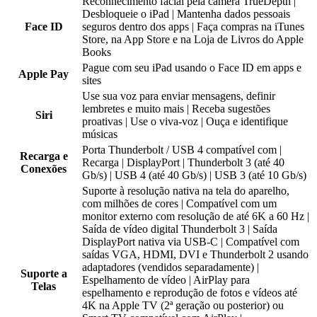
Reconhecimento facial pela câmera TrueDepth |
Desbloqueie o iPad | Mantenha dados pessoais
Face ID
seguros dentro dos apps | Faça compras na iTunes
Store, na App Store e na Loja de Livros do Apple
Books
Pague com seu iPad usando o Face ID em apps e
Apple Pay
sites
Use sua voz para enviar mensagens, definir
lembretes e muito mais | Receba sugestões
Siri
proativas | Use o viva-voz | Ouça e identifique
músicas
Porta Thunderbolt / USB 4 compatível com |
Recarga e
Recarga | DisplayPort | Thunderbolt 3 (até 40
Conexões
Gb/s) | USB 4 (até 40 Gb/s) | USB 3 (até 10 Gb/s)
Suporte à resolução nativa na tela do aparelho,
com milhões de cores | Compatível com um
monitor externo com resolução de até 6K a 60 Hz |
Saída de vídeo digital Thunderbolt 3 | Saída
DisplayPort nativa via USB-C | Compatível com
saídas VGA, HDMI, DVI e Thunderbolt 2 usando
adaptadores (vendidos separadamente) |
Suporte a
Espelhamento de vídeo | AirPlay para
Telas
espelhamento e reprodução de fotos e vídeos até
4K na Apple TV (2ª geração ou posterior) ou