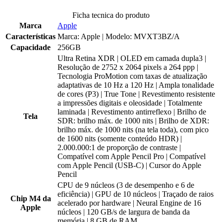
Ficha tecnica do produto
Marca
Apple
Características
Marca: Apple | Modelo: MVXT3BZ/A
Capacidade
256GB
Ultra Retina XDR | OLED em camada dupla3 |
Resolução de 2752 x 2064 pixels a 264 ppp |
Tecnologia ProMotion com taxas de atualização
adaptativas de 10 Hz a 120 Hz | Ampla tonalidade
de cores (P3) | True Tone | Revestimento resistente
a impressões digitais e oleosidade | Totalmente
laminada | Revestimento antirreflexo | Brilho de
Tela
SDR: brilho máx. de 1000 nits | Brilho de XDR:
brilho máx. de 1000 nits (na tela toda), com pico
de 1600 nits (somente conteúdo HDR) |
2.000.000:1 de proporção de contraste |
Compatível com Apple Pencil Pro | Compatível
com Apple Pencil (USB-C) | Cursor do Apple
Pencil
CPU de 9 núcleos (3 de desempenho e 6 de
eficiência) | GPU de 10 núcleos | Traçado de raios
Chip M4 da
acelerado por hardware | Neural Engine de 16
Apple
núcleos | 120 GB/s de largura de banda da
memória | 8 GB de RAM