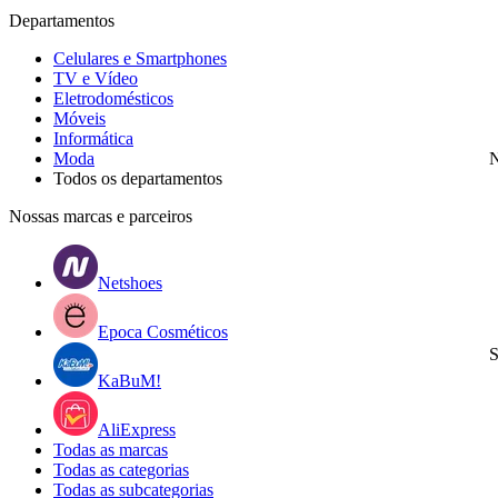
Departamentos
Celulares e Smartphones
TV e Vídeo
Eletrodomésticos
Móveis
Informática
Moda
N
Todos os departamentos
Nossas marcas e parceiros
Netshoes
Epoca Cosméticos
S
KaBuM!
AliExpress
Todas as marcas
Todas as categorias
Todas as subcategorias