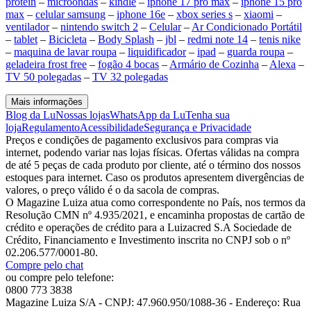
protein
–
microondas
–
kindle
–
iphone 17 pro max
–
iphone 15 pro
max
–
celular samsung
–
iphone 16e
–
xbox series s
–
xiaomi
–
ventilador
–
nintendo switch 2
–
Celular
–
Ar Condicionado Portátil
–
tablet
–
Bicicleta
–
Body Splash
–
jbl
–
redmi note 14
–
tenis nike
–
maquina de lavar roupa
–
liquidificador
–
ipad
–
guarda roupa
–
geladeira frost free
–
fogão 4 bocas
–
Armário de Cozinha
–
Alexa
–
TV 50 polegadas
–
TV 32 polegadas
Mais informações
Blog da Lu
Nossas lojas
WhatsApp da Lu
Tenha sua
loja
Regulamento
Acessibilidade
Segurança e Privacidade
Preços e condições de pagamento exclusivos para compras via
internet, podendo variar nas lojas físicas. Ofertas válidas na compra
de até 5 peças de cada produto por cliente, até o término dos nossos
estoques para internet. Caso os produtos apresentem divergências de
valores, o preço válido é o da sacola de compras.
O Magazine Luiza atua como correspondente no País, nos termos da
Resolução CMN nº 4.935/2021, e encaminha propostas de cartão de
crédito e operações de crédito para a Luizacred S.A Sociedade de
Crédito, Financiamento e Investimento inscrita no CNPJ sob o nº
02.206.577/0001-80.
Compre pelo chat
ou compre pelo telefone:
0800 773 3838
Magazine Luiza S/A - CNPJ: 47.960.950/1088-36 - Endereço: Rua