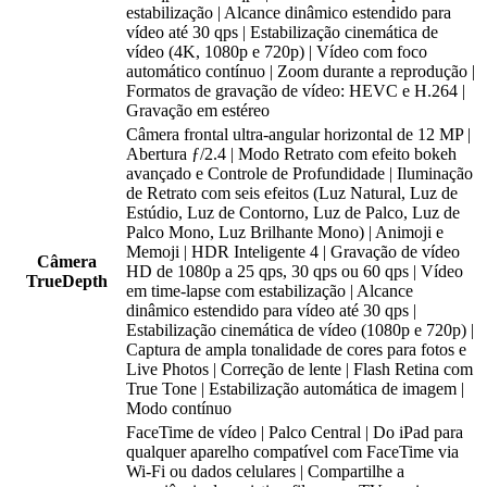
estabilização | Alcance dinâmico estendido para
vídeo até 30 qps | Estabilização cinemática de
vídeo (4K, 1080p e 720p) | Vídeo com foco
automático contínuo | Zoom durante a reprodução |
Formatos de gravação de vídeo: HEVC e H.264 |
Gravação em estéreo
Câmera frontal ultra-angular horizontal de 12 MP |
Abertura ƒ/2.4 | Modo Retrato com efeito bokeh
avançado e Controle de Profundidade | Iluminação
de Retrato com seis efeitos (Luz Natural, Luz de
Estúdio, Luz de Contorno, Luz de Palco, Luz de
Palco Mono, Luz Brilhante Mono) | Animoji e
Memoji | HDR Inteligente 4 | Gravação de vídeo
Câmera
HD de 1080p a 25 qps, 30 qps ou 60 qps | Vídeo
TrueDepth
em time-lapse com estabilização | Alcance
dinâmico estendido para vídeo até 30 qps |
Estabilização cinemática de vídeo (1080p e 720p) |
Captura de ampla tonalidade de cores para fotos e
Live Photos | Correção de lente | Flash Retina com
True Tone | Estabilização automática de imagem |
Modo contínuo
FaceTime de vídeo | Palco Central | Do iPad para
qualquer aparelho compatível com FaceTime via
Wi-Fi ou dados celulares | Compartilhe a