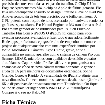
precisão de cores em todas as etapas do trabalho. O Chip É Um
Foguete Apresentamos M4, o chip da Apple de última geração. Ele
leva um desempenho absurdo ao design ultrafino e leve do iPad Pro.
A nova tecnologia da tela tem precisão, cor e brilho sem igual. A
GPU potente com traçado de raios acelerado por hardware renderiza
gráficos espetaculares. E o Neural Engine no M4 transforma o iPad
Pro em um gerador de possibilidades para IA. Seu Fluxo de
Trabalho Flui Com o iPadOS O iPadOS foi criado para você
executar processos avançados e fazer tudo o que adora facilmente.
Rode apps profissionais e jogos de alto desempenho ou comece um
projeto de qualquer tamanho com uma experiência intuitiva por
toque. Microfones. Câmeras. Ação Clique, grave, edite e
compartilhe no mesmo aparelho com o sistema de câmera Pro com
Scanner LiDAR, microfones com qualidade de estúdio e quatro
alto-falantes. Capture vídeo ProRes 4K, vire o protagonista nas
chamadas de vídeo da nova câmera frontal horizontal e ganhe a
ajuda da IA para melhorar os documentos escaneados. Sonhe
Grande. Conecte Rápido. A versatilidade do iPad Pro atinge uma
nova dimensão. Conecte monitores externos de alta resolução de até
6K e dispositivos de armazenamento com Thunderbolt. Ou fique
online de qualquer lugar com o Wi-Fi 6E e 5G ultrarrápidos.
Compre já o seu no KaBuM!
Ficha Técnica