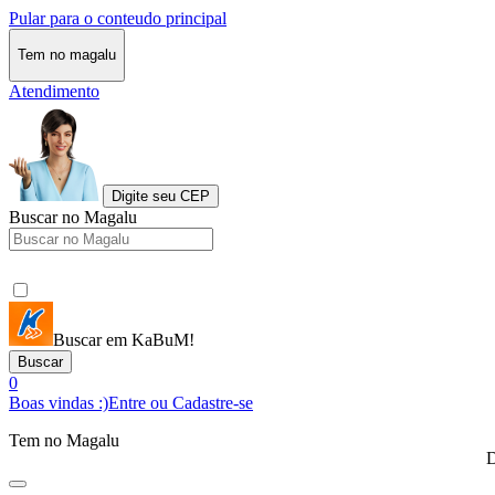
Pular para o conteudo principal
Tem no magalu
Atendimento
Digite seu CEP
Buscar no Magalu
Buscar em KaBuM!
Buscar
0
Boas vindas :)
Entre ou Cadastre-se
Tem no Magalu
D