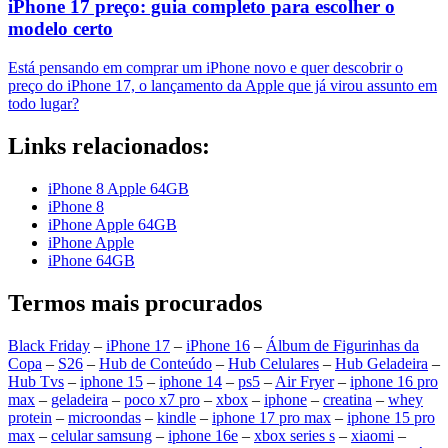
iPhone 17 preço: guia completo para escolher o
modelo certo
Está pensando em comprar um iPhone novo e quer descobrir o
preço do iPhone 17, o lançamento da Apple que já virou assunto em
todo lugar?
Links relacionados:
iPhone 8 Apple 64GB
iPhone 8
iPhone Apple 64GB
iPhone Apple
iPhone 64GB
Termos mais procurados
Black Friday
–
iPhone 17
–
iPhone 16
–
Álbum de Figurinhas da
Copa
–
S26
–
Hub de Conteúdo
–
Hub Celulares
–
Hub Geladeira
–
Hub Tvs
–
iphone 15
–
iphone 14
–
ps5
–
Air Fryer
–
iphone 16 pro
max
–
geladeira
–
poco x7 pro
–
xbox
–
iphone
–
creatina
–
whey
protein
–
microondas
–
kindle
–
iphone 17 pro max
–
iphone 15 pro
max
–
celular samsung
–
iphone 16e
–
xbox series s
–
xiaomi
–