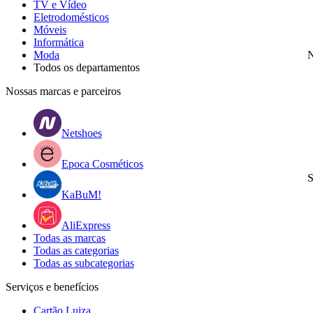
TV e Vídeo
Eletrodomésticos
Móveis
Informática
Moda
N
Todos os departamentos
Nossas marcas e parceiros
Netshoes
Epoca Cosméticos
S
KaBuM!
AliExpress
Todas as marcas
Todas as categorias
Todas as subcategorias
Serviços e benefícios
Cartão Luiza