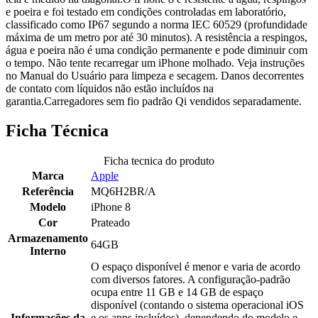
e poeira e foi testado em condições controladas em laboratório,
classificado como IP67 segundo a norma IEC 60529 (profundidade
máxima de um metro por até 30 minutos). A resistência a respingos,
água e poeira não é uma condição permanente e pode diminuir com
o tempo. Não tente recarregar um iPhone molhado. Veja instruções
no Manual do Usuário para limpeza e secagem. Danos decorrentes
de contato com líquidos não estão incluídos na
garantia.Carregadores sem fio padrão Qi vendidos separadamente.
Ficha Técnica
Ficha tecnica do produto
Marca
Apple
Referência
MQ6H2BR/A
Modelo
iPhone 8
Cor
Prateado
Armazenamento
64GB
Interno
O espaço disponível é menor e varia de acordo
com diversos fatores. A configuração-padrão
ocupa entre 11 GB e 14 GB de espaço
disponível (contando o sistema operacional iOS
Informações da
e os apps incluídos), dependendo do modelo e