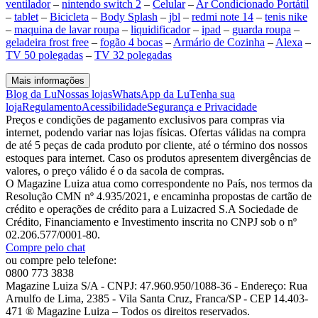
ventilador
–
nintendo switch 2
–
Celular
–
Ar Condicionado Portátil
–
tablet
–
Bicicleta
–
Body Splash
–
jbl
–
redmi note 14
–
tenis nike
–
maquina de lavar roupa
–
liquidificador
–
ipad
–
guarda roupa
–
geladeira frost free
–
fogão 4 bocas
–
Armário de Cozinha
–
Alexa
–
TV 50 polegadas
–
TV 32 polegadas
Mais informações
Blog da Lu
Nossas lojas
WhatsApp da Lu
Tenha sua
loja
Regulamento
Acessibilidade
Segurança e Privacidade
Preços e condições de pagamento exclusivos para compras via
internet, podendo variar nas lojas físicas. Ofertas válidas na compra
de até 5 peças de cada produto por cliente, até o término dos nossos
estoques para internet. Caso os produtos apresentem divergências de
valores, o preço válido é o da sacola de compras.
O Magazine Luiza atua como correspondente no País, nos termos da
Resolução CMN nº 4.935/2021, e encaminha propostas de cartão de
crédito e operações de crédito para a Luizacred S.A Sociedade de
Crédito, Financiamento e Investimento inscrita no CNPJ sob o nº
02.206.577/0001-80.
Compre pelo chat
ou compre pelo telefone:
0800 773 3838
Magazine Luiza S/A - CNPJ: 47.960.950/1088-36 - Endereço: Rua
Arnulfo de Lima, 2385 - Vila Santa Cruz, Franca/SP - CEP 14.403-
471 ® Magazine Luiza – Todos os direitos reservados.