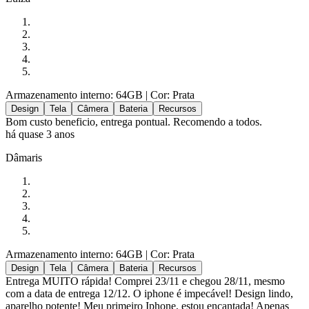
Armazenamento interno: 64GB
| Cor: Prata
Design
Tela
Câmera
Bateria
Recursos
Bom custo beneficio, entrega pontual. Recomendo a todos.
há quase 3 anos
Dâmaris
Armazenamento interno: 64GB
| Cor: Prata
Design
Tela
Câmera
Bateria
Recursos
Entrega MUITO rápida! Comprei 23/11 e chegou 28/11, mesmo
com a data de entrega 12/12. O iphone é impecável! Design lindo,
aparelho potente! Meu primeiro Iphone, estou encantada! Apenas