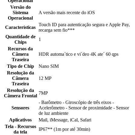
Operacional
Versão do
Sistema
A versão mais recente do iOS
Operacional
Touch ID para autenticação segura e Apple Pay,
Características
recarga sem fio***
Quantidade de
1
Chips
Recursos da
Câmera
HDR automa´tico e vi´deo 4K ate´ 60 qps
Traseira
Tipo de Chip
Nano SIM
Resolução da
Câmera
12 MP
Traseira
Resolução da
7MP
Câmera Frontal
- Barômetro - Giroscópio de três eixos -
Sensores
Acelerômetro - Sensor de proximidade - Sensor
de luz ambiente
Aplicativos
Mail, iMessage, iCal, Safari
Tela - Recursos
IP67** (1m por até 30min)
da tela