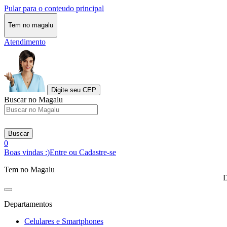
Pular para o conteudo principal
Tem no magalu
Atendimento
Digite seu CEP
Buscar no Magalu
Buscar
0
Boas vindas :)
Entre ou Cadastre-se
Tem no Magalu
D
Departamentos
Celulares e Smartphones