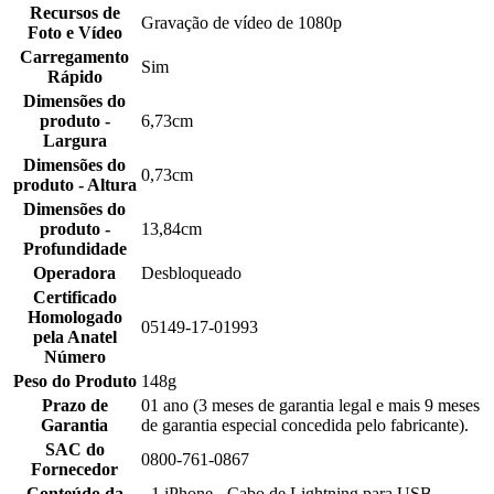
Recursos de
Gravação de vídeo de 1080p
Foto e Vídeo
Carregamento
Sim
Rápido
Dimensões do
produto -
6,73cm
Largura
Dimensões do
0,73cm
produto - Altura
Dimensões do
produto -
13,84cm
Profundidade
Operadora
Desbloqueado
Certificado
Homologado
05149-17-01993
pela Anatel
Número
Peso do Produto
148g
Prazo de
01 ano (3 meses de garantia legal e mais 9 meses
Garantia
de garantia especial concedida pelo fabricante).
SAC do
0800-761-0867
Fornecedor
Conteúdo da
- 1 iPhone - Cabo de Lightning para USB -