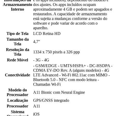
Armazenamento
dos ajustes. Os apps incluídos ocupam
Interno
aproximadamente 4 GB e podem ser apagados e
restaurados. A capacidade de armazenamento
está sujeita a mudanças conforme a versão do
software e pode variar de acordo com o
aparelho.
Tipo de Tela
LCD Retina HD
Tamanho da
4,7"
Tela
Resolução da
1334 x 750 pixels a 326 ppp
Tela
Rede Móvel
- 3G - 4G
- GSM/EDGE - UMTS/HSPA+ - DC-HSDPA -
CDMA EV-DO Rev. A (alguns modelos) - 4G
Conectividade
LTE Advanced - Wi-Fi 802.11ac com MIMO -
Bluetooth 5.0 - NFC com modo leitura -
Chamadas Wi-Fi
Modelo do
A11 Bionic com Neural Engine
Processador
Localização
GPS/GNSS integrado
Processador
A11
Sistema
iOS