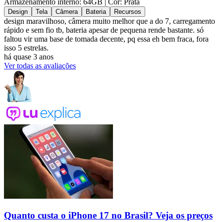
Armazenamento interno: 64GB
| Cor: Prata
Design
Tela
Câmera
Bateria
Recursos
design maravilhoso, câmera muito melhor que a do 7, carregamento
rápido e sem fio tb, bateria apesar de pequena rende bastante. só
faltou vir uma base de tomada decente, pq essa eh bem fraca, fora
isso 5 estrelas.
há quase 3 anos
Ver todas as avaliações
Quanto custa o iPhone 17 no Brasil? Veja os preços