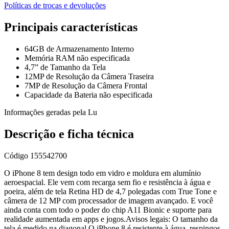
Políticas de trocas e devoluções
Principais características
64GB de Armazenamento Interno
Memória RAM não especificada
4,7” de Tamanho da Tela
12MP de Resolução da Câmera Traseira
7MP de Resolução da Câmera Frontal
Capacidade da Bateria não especificada
Informações geradas pela Lu
Descrição e ficha técnica
Código
155542700
O iPhone 8 tem design todo em vidro e moldura em alumínio
aeroespacial. Ele vem com recarga sem fio e resistência à água e
poeira, além de tela Retina HD de 4,7 polegadas com True Tone e
câmera de 12 MP com processador de imagem avançado. E você
ainda conta com todo o poder do chip A11 Bionic e suporte para
realidade aumentada em apps e jogos.Avisos legais: O tamanho da
tela é medido na diagonal.O iPhone 8 é resistente à água, respingos