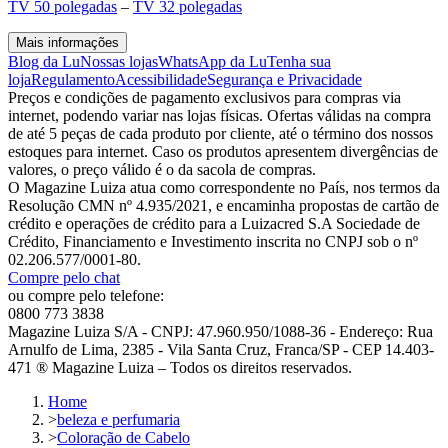
TV 50 polegadas
–
TV 32 polegadas
Mais informações
Blog da Lu
Nossas lojas
WhatsApp da Lu
Tenha sua
loja
Regulamento
Acessibilidade
Segurança e Privacidade
Preços e condições de pagamento exclusivos para compras via
internet, podendo variar nas lojas físicas. Ofertas válidas na compra
de até 5 peças de cada produto por cliente, até o término dos nossos
estoques para internet. Caso os produtos apresentem divergências de
valores, o preço válido é o da sacola de compras.
O Magazine Luiza atua como correspondente no País, nos termos da
Resolução CMN nº 4.935/2021, e encaminha propostas de cartão de
crédito e operações de crédito para a Luizacred S.A Sociedade de
Crédito, Financiamento e Investimento inscrita no CNPJ sob o nº
02.206.577/0001-80.
Compre pelo chat
ou compre pelo telefone:
0800 773 3838
Magazine Luiza S/A - CNPJ: 47.960.950/1088-36 - Endereço: Rua
Arnulfo de Lima, 2385 - Vila Santa Cruz, Franca/SP - CEP 14.403-
471 ® Magazine Luiza – Todos os direitos reservados.
Home
>
beleza e perfumaria
>
Coloração de Cabelo