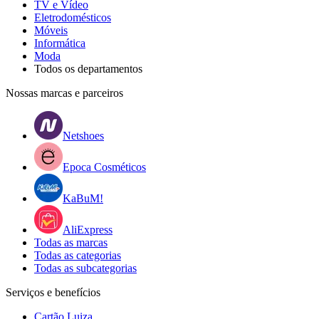
TV e Vídeo
Eletrodomésticos
Móveis
Informática
Moda
Todos os departamentos
Nossas marcas e parceiros
Netshoes
Epoca Cosméticos
KaBuM!
AliExpress
Todas as marcas
Todas as categorias
Todas as subcategorias
Serviços e benefícios
Cartão Luiza