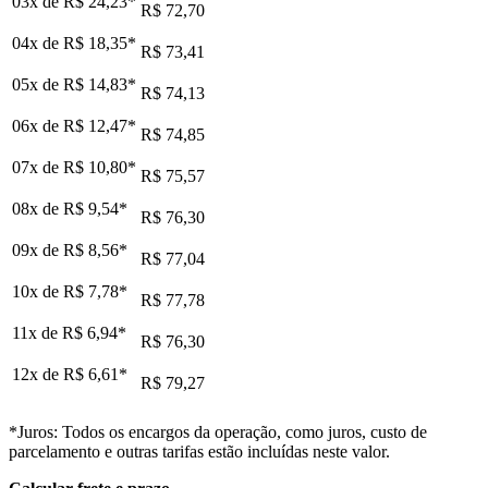
03x de
R$ 24,23
*
R$ 72,70
04x de
R$ 18,35
*
R$ 73,41
05x de
R$ 14,83
*
R$ 74,13
06x de
R$ 12,47
*
R$ 74,85
07x de
R$ 10,80
*
R$ 75,57
08x de
R$ 9,54
*
R$ 76,30
09x de
R$ 8,56
*
R$ 77,04
10x de
R$ 7,78
*
R$ 77,78
11x de
R$ 6,94
*
R$ 76,30
12x de
R$ 6,61
*
R$ 79,27
*Juros: Todos os encargos da operação, como juros, custo de
parcelamento e outras tarifas estão incluídas neste valor.