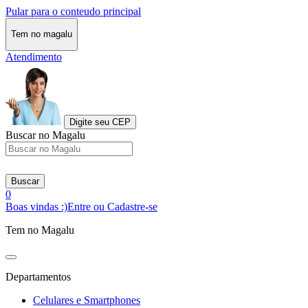
Pular para o conteudo principal
Tem no magalu
Atendimento
Digite seu CEP
Buscar no Magalu
Buscar
0
Boas vindas :)
Entre ou Cadastre-se
Tem no Magalu
Departamentos
Celulares e Smartphones