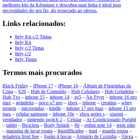
melhores kits da Kérastase e descubra qual linha é ideal pras
necessidades do seu fio, do ressecado ao oleoso.
Links relacionados:
Itely Kit c/2 Tintas
Itely Kit
Itely c/2 Tintas
Itely c/2
Itely Tintas
Termos mais procurados
Black Friday
–
iPhone 17
–
iPhone 16
–
Álbum de Figurinhas da
Copa
–
S26
–
Hub de Conteúdo
–
Hub Celulares
–
Hub Geladeira
–
Hub Tvs
–
iphone 15
–
iphone 14
–
ps5
–
Air Fryer
–
iphone 16 pro
max
–
geladeira
–
poco x7 pro
–
xbox
–
iphone
–
creatina
–
whey
protein
–
microondas
–
kindle
–
iphone 17 pro max
–
iphone 15 pro
max
–
celular samsung
–
iphone 16e
–
xbox series s
–
xiaomi
–
ventilador
–
nintendo switch 2
–
Celular
–
Ar Condicionado Portátil
–
tablet
–
Bicicleta
–
Body Splash
–
jbl
–
redmi note 14
–
tenis nike
–
maquina de lavar roupa
–
liquidificador
–
ipad
–
guarda roupa
–
geladeira frost free
–
fogão 4 bocas
–
Armário de Cozinha
–
Alexa
–