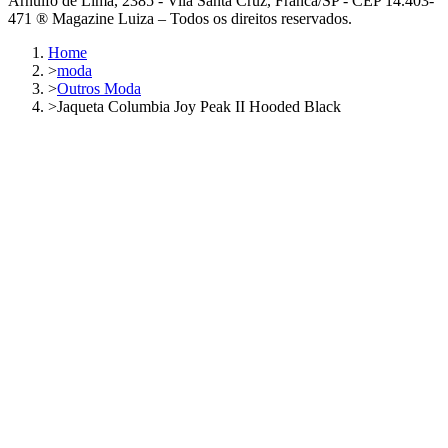
Arnulfo de Lima, 2385 - Vila Santa Cruz, Franca/SP - CEP 14.403-
471 ® Magazine Luiza – Todos os direitos reservados.
Home
>
moda
>
Outros Moda
>
Jaqueta Columbia Joy Peak II Hooded Black