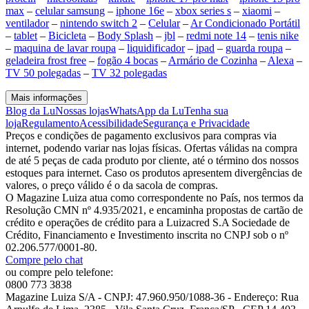
max
–
celular samsung
–
iphone 16e
–
xbox series s
–
xiaomi
–
ventilador
–
nintendo switch 2
–
Celular
–
Ar Condicionado Portátil
–
tablet
–
Bicicleta
–
Body Splash
–
jbl
–
redmi note 14
–
tenis nike
–
maquina de lavar roupa
–
liquidificador
–
ipad
–
guarda roupa
–
geladeira frost free
–
fogão 4 bocas
–
Armário de Cozinha
–
Alexa
–
TV 50 polegadas
–
TV 32 polegadas
Mais informações
Blog da Lu
Nossas lojas
WhatsApp da Lu
Tenha sua
loja
Regulamento
Acessibilidade
Segurança e Privacidade
Preços e condições de pagamento exclusivos para compras via
internet, podendo variar nas lojas físicas. Ofertas válidas na compra
de até 5 peças de cada produto por cliente, até o término dos nossos
estoques para internet. Caso os produtos apresentem divergências de
valores, o preço válido é o da sacola de compras.
O Magazine Luiza atua como correspondente no País, nos termos da
Resolução CMN nº 4.935/2021, e encaminha propostas de cartão de
crédito e operações de crédito para a Luizacred S.A Sociedade de
Crédito, Financiamento e Investimento inscrita no CNPJ sob o nº
02.206.577/0001-80.
Compre pelo chat
ou compre pelo telefone:
0800 773 3838
Magazine Luiza S/A - CNPJ: 47.960.950/1088-36 - Endereço: Rua