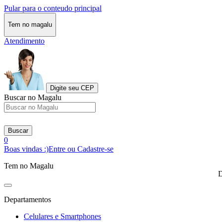
Pular para o conteudo principal
Tem no magalu
Atendimento
Digite seu CEP
Buscar no Magalu
Buscar
0
Boas vindas :)
Entre ou Cadastre-se
Tem no Magalu
D
Departamentos
Celulares e Smartphones