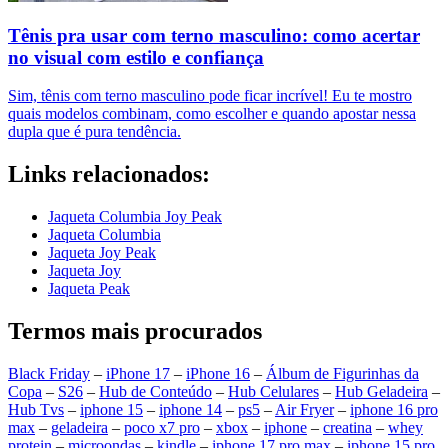
Tênis pra usar com terno masculino: como acertar
no visual com estilo e confiança
Sim, tênis com terno masculino pode ficar incrível! Eu te mostro
quais modelos combinam, como escolher e quando apostar nessa
dupla que é pura tendência.
Links relacionados:
Jaqueta Columbia Joy Peak
Jaqueta Columbia
Jaqueta Joy Peak
Jaqueta Joy
Jaqueta Peak
Termos mais procurados
Black Friday
–
iPhone 17
–
iPhone 16
–
Álbum de Figurinhas da
Copa
–
S26
–
Hub de Conteúdo
–
Hub Celulares
–
Hub Geladeira
–
Hub Tvs
–
iphone 15
–
iphone 14
–
ps5
–
Air Fryer
–
iphone 16 pro
max
–
geladeira
–
poco x7 pro
–
xbox
–
iphone
–
creatina
–
whey
protein
–
microondas
–
kindle
–
iphone 17 pro max
–
iphone 15 pro