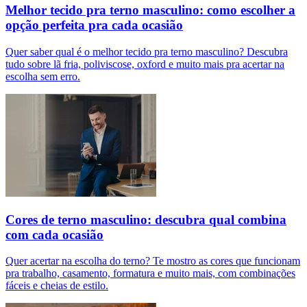
Melhor tecido pra terno masculino: como escolher a
opção perfeita pra cada ocasião
Quer saber qual é o melhor tecido pra terno masculino? Descubra
tudo sobre lã fria, poliviscose, oxford e muito mais pra acertar na
escolha sem erro.
Cores de terno masculino: descubra qual combina
com cada ocasião
Quer acertar na escolha do terno? Te mostro as cores que funcionam
pra trabalho, casamento, formatura e muito mais, com combinações
fáceis e cheias de estilo.