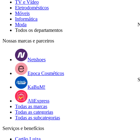
TV e Vídeo
Eletrodomésticos
Móveis
Informática
Moda
N
Todos os departamentos
Nossas marcas e parceiros
Netshoes
Epoca Cosméticos
S
KaBuM!
AliExpress
Todas as marcas
Todas as categorias
Todas as subcategorias
Serviços e benefícios
Cartão Luiza