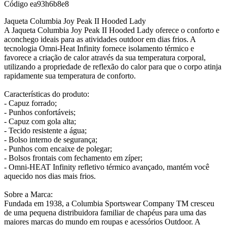
Código
ea93h6b8e8
Jaqueta Columbia Joy Peak II Hooded Lady
A Jaqueta Columbia Joy Peak II Hooded Lady oferece o conforto e
aconchego ideais para as atividades outdoor em dias frios. A
tecnologia Omni-Heat Infinity fornece isolamento térmico e
favorece a criação de calor através da sua temperatura corporal,
utilizando a propriedade de reflexão do calor para que o corpo atinja
rapidamente sua temperatura de conforto.
Características do produto:
- Capuz forrado;
- Punhos confortáveis;
- Capuz com gola alta;
- Tecido resistente a água;
- Bolso interno de segurança;
- Punhos com encaixe de polegar;
- Bolsos frontais com fechamento em zíper;
- Omni-HEAT Infinity refletivo térmico avançado, mantém você
aquecido nos dias mais frios.
Sobre a Marca:
Fundada em 1938, a Columbia Sportswear Company TM cresceu
de uma pequena distribuidora familiar de chapéus para uma das
maiores marcas do mundo em roupas e acessórios Outdoor. A